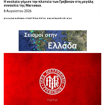
Η νεολαία γέμισε την πλατεία των Γρεβενών στη μεγάλη
συναυλία της Marseaux.
8 Αυγούστου 2026
ΚΑΛΟΚΑΙΡΙΝΗ ΕΚΣΤΡΑΤΕΙΑ ΑΝΑΓΝΩΣΗΣ ΚΑΙ
ΔΗΜΙΟΥΡΓΙΚΟΤΗΤΑΣ 2026
7 Αυγούστου 2026
Τα δρομολόγια των Κινητών Αστυνομικών Μονάδων (από
10-08-2026 έως 16-08-2026
7 Αυγούστου 2026
Δωρεά ειδών ιματισμού από τον Σύλλογο Αλληλεγγύης και
Εθελοντισμού Γρεβενών «Ελπίδα», στο Γραφείο
Αντιμετώπισης Ενδοοικογενειακής Βίας του Αστυνομικού
Τμήματος Γρεβενών
7 Αυγούστου 2026
Αυτό το καλοκαίρι, ο θρυλικός Αρσέν Λουπέν γυρίζει την
Ελλάδα με μια θεατρική παράσταση για όλη την
οικογένεια, όπου το τέλος το αποφασίζεις εσύ!
7 Αυγούστου 2026
“ΠΟΛΙΤΙΣΤΙΚΟ ΚΑΛΟΚΑΙΡΙ 2026”: Η MARSEAUX LIVE στα
Γρεβενά.