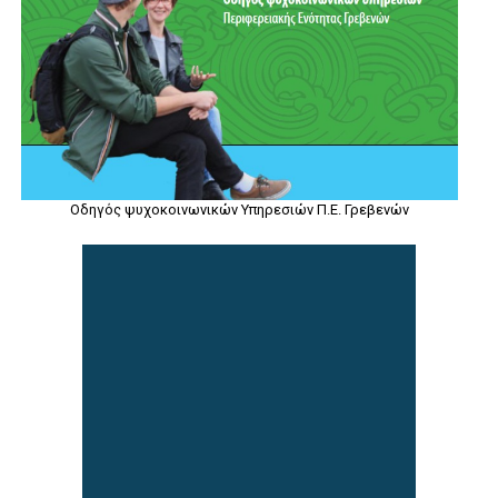
Οδηγός ψυχοκοινωνικών Υπηρεσιών Π.Ε. Γρεβενών