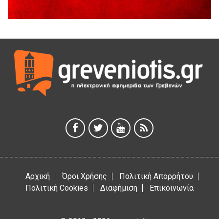
6 Αυγούστου 2026
Υπογραφή Μνημονίου Συνεργασίας του Πανεπιστημίου
Δυτικής Μακεδονίας με το HanoiUniversity
6 Αυγούστου 2026
Σε απόγνωση λόγω αδέσποτων
6 Αυγούστου 2026
ΔΙΑΚΟΠΗ ΗΛΕΚΤΡΙΚΟΥ ΡΕΥΜΑΤΟΣ
6 Αυγούστου 2026
Ολοκληρώνεται η ασφαλτόστρωση της οδού Περιβόλι –
Αβδέλλα
6 Αυγούστου 2026
Αρχική
Όροι Χρήσης
Πολιτική Απορρήτου
Πολιτική Cookies
Διαφήμιση
Επικοινωνία