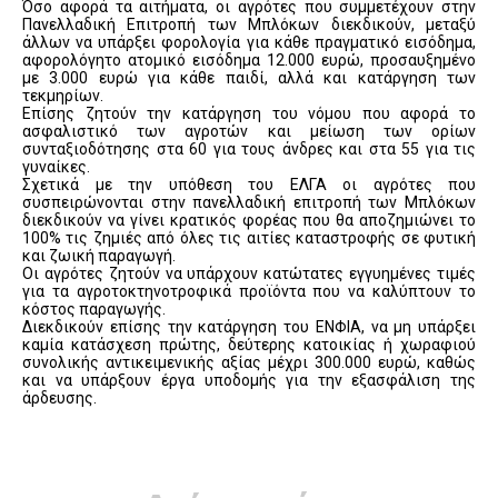
Όσο αφορά τα αιτήματα, οι αγρότες που συμμετέχουν στην
Πανελλαδική Επιτροπή των Μπλόκων διεκδικούν, μεταξύ
άλλων να υπάρξει φορολογία για κάθε πραγματικό εισόδημα,
αφορολόγητο ατομικό εισόδημα 12.000 ευρώ, προσαυξημένο
με 3.000 ευρώ για κάθε παιδί, αλλά και κατάργηση των
τεκμηρίων.
Επίσης ζητούν την κατάργηση του νόμου που αφορά το
ασφαλιστικό των αγροτών και μείωση των ορίων
συνταξιοδότησης στα 60 για τους άνδρες και στα 55 για τις
γυναίκες.
Σχετικά με την υπόθεση του ΕΛΓΑ οι αγρότες που
συσπειρώνονται στην πανελλαδική επιτροπή των Μπλόκων
διεκδικούν να γίνει κρατικός φορέας που θα αποζημιώνει το
100% τις ζημιές από όλες τις αιτίες καταστροφής σε φυτική
και ζωική παραγωγή.
Οι αγρότες ζητούν να υπάρχουν κατώτατες εγγυημένες τιμές
για τα αγροτοκτηνοτροφικά προϊόντα που να καλύπτουν το
κόστος παραγωγής.
Διεκδικούν επίσης την κατάργηση του ΕΝΦΙΑ, να μη υπάρξει
καμία κατάσχεση πρώτης, δεύτερης κατοικίας ή χωραφιού
συνολικής αντικειμενικής αξίας μέχρι 300.000 ευρώ, καθώς
και να υπάρξουν έργα υποδομής για την εξασφάλιση της
άρδευσης.