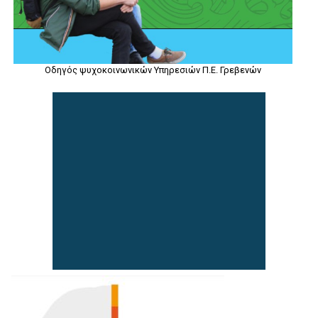
Οδηγός ψυχοκοινωνικών Υπηρεσιών Π.Ε. Γρεβενών