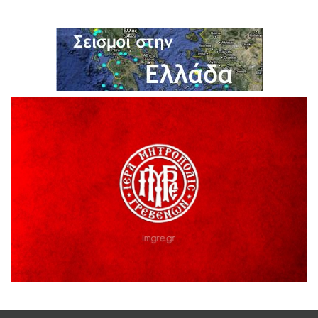
5 Αυγούστου 2026
Η Marseaux στα Γρεβενά για μια μοναδική συναυλία
5 Αυγούστου 2026
Θερινό Σινεμά στο πλαίσιο του «Πολιτιστικού
Καλοκαιριού 2026» με την βραβευμένη ταινία «Μικρές
Ανάσες».
5 Αυγούστου 2026
Γρεβενά: Συνελήφθη 18χρονος αλλοδαπός, για κλοπή
εξοπλισμού γυμναστηρίου
5 Αυγούστου 2026
ΑΗ ΛΑΟΣ | 5 Αυγούστου | Υπαίθριο Θέατρο “Καστράκι”,
Γρεβενά
5 Αυγούστου 2026
41η Γιορτή Κρασιού στο Τρίκωμο – «Γιορτή Παράδοσης»
5 Αυγούστου 2026
ΜΟΡΙΟΔΟΤΟΥΜΕΝΑ ΣΕΜΙΝΑΡΙΑ ΑΠΟ ΤΟ ΠΑΝΕΠΙΣΤΗΜΙΟ
ΠΕΙΡΑΙΑ