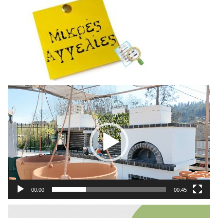
Πρόγραμμα
Αναπαραγωγής
Βίντεο
00:00
00:45