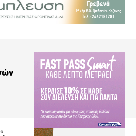
νών
θα