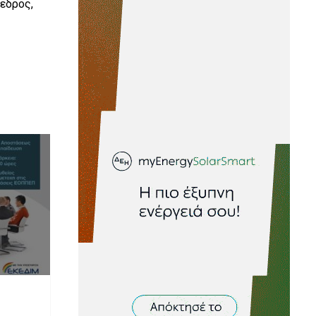
όεδρος,