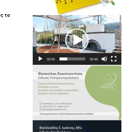
ος το
Πρόγραμμα
Αναπαραγωγής
Βίντεο
00:00
00:45