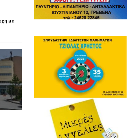
ρχη με