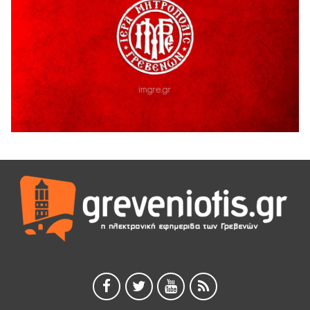
Ο ΑΝΔΡΕΑΣ ΑΣΛΑΝΙΔΗΣ ΣΥΝΕΧΙΖΕΙ ΣΤΟΝ ΠΡΩΤΕΑ
ΓΡΕΒΕΝΩΝ
5 Αυγούστου 2026
Ευχαριστήριο Εκπολιτιστικού Συλλόγου Ταξιάρχη προς κ.
Παρασχάκη Αθανάσιο
5 Αυγούστου 2026
Διακοπή υδροδότησης του Α΄ κλάδου ύδρευσης
5 Αυγούστου 2026
Η Marseaux στα Γρεβενά για μια μοναδική συναυλία
5 Αυγούστου 2026
Θερινό Σινεμά στο πλαίσιο του «Πολιτιστικού
Καλοκαιριού 2026» με την βραβευμένη ταινία «Μικρές
Ανάσες».
5 Αυγούστου 2026
Γρεβενά: Συνελήφθη 18χρονος αλλοδαπός, για κλοπή
εξοπλισμού γυμναστηρίου
5 Αυγούστου 2026