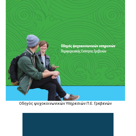
Οδηγός ψυχοκοινωνικών Υπηρεσιών Π.Ε. Γρεβενών