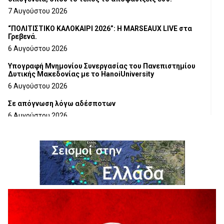
7 Αυγούστου 2026
“ΠΟΛΙΤΙΣΤΙΚΟ ΚΑΛΟΚΑΙΡΙ 2026”: Η MARSEAUX LIVE στα
Γρεβενά.
6 Αυγούστου 2026
Υπογραφή Μνημονίου Συνεργασίας του Πανεπιστημίου
Δυτικής Μακεδονίας με το HanoiUniversity
6 Αυγούστου 2026
Σε απόγνωση λόγω αδέσποτων
6 Αυγούστου 2026
ΔΙΑΚΟΠΗ ΗΛΕΚΤΡΙΚΟΥ ΡΕΥΜΑΤΟΣ
6 Αυγούστου 2026
Ολοκληρώνεται η ασφαλτόστρωση της οδού Περιβόλι –
Αβδέλλα
6 Αυγούστου 2026
H παραδοχή λαθών είναι (και) δύναμη
5 Αυγούστου 2026