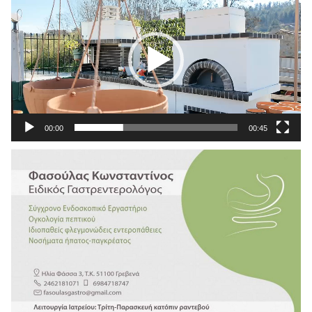
Αναπαραγωγής
Βίντεο
00:00
00:45