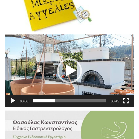
Πρόγραμμα
Αναπαραγωγής
Βίντεο
00:00
00:45