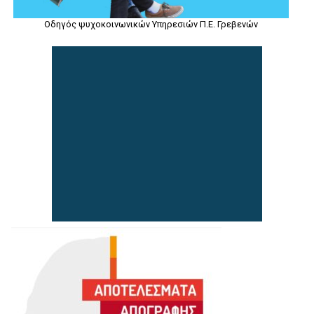
Οδηγός ψυχοκοινωνικών Υπηρεσιών Π.Ε. Γρεβενών