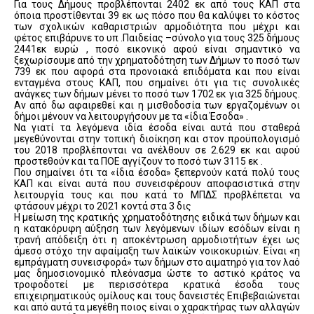
Για τους Δήμους προβλέπονται 2402 εκ από τους ΚΑΠ στα
όποια προστίθενται 39 εκ ως πόσο που θα καλύψει το κόστος
των σχολικών καθαριστριών αρμοδιότητα που μέχρι και
φέτος επιβάρυνε το υπ .Παιδείας –σύνολο για τους 325 δήμους
2441εκ ευρώ , ποσό εικονικό αφού είναι σημαντικό να
ξεχωρίσουμε από την χρηματοδότηση των Δήμων το ποσό των
739 εκ που αφορά στα προνοιακά επιδόματα και που είναι
ενταγμένα στους ΚΑΠ, που σημαίνει ότι για τις συνολικές
ανάγκες των δήμων μένει το ποσό των 1702 εκ για 325 δήμους.
Αν από δω αφαιρεθεί και η μισθοδοσία των εργαζομένων οι
δήμοι μένουν να λειτουργήσουν με τα «ίδια Έσοδα» .
Να γιατί τα λεγόμενα ιδία έσοδα είναι αυτά που σταθερά
μεγεθύνονται στην τοπική διοίκηση και στον προϋπολογισμό
του 2018 προβλέπονται να ανέλθουν σε 2.629 εκ και αφού
προστεθούν και τα ΠΟΕ αγγίζουν το ποσό των 3115 εκ .
Που σημαίνει ότι τα «ίδια έσοδα» ξεπερνούν κατά πολύ τους
ΚΑΠ και είναι αυτά που συνεισφέρουν αποφασιστικά στην
λειτουργία τους και που κατά το ΜΠΔΣ προβλέπεται να
φτάσουν μέχρι το 2021 κοντά στα 3 δις
Η μείωση της κρατικής χρηματοδότησης ειδικά των δήμων και
η κατακόρυφη αύξηση των λεγόμενων ιδίων εσόδων είναι η
τρανή απόδειξη ότι η αποκέντρωση αρμοδιοτήτων έχει ως
άμεσο στόχο την αφαίμαξη των λαϊκών νοικοκυριών. Είναι «η
εμπράγματη συνεισφορά» των δήμων στο αιματηρό για τον λαό
μας δημοσιονομικό πλεόνασμα ώστε το αστικό κράτος να
τροφοδοτεί με περισσότερα κρατικά έσοδα τους
επιχειρηματικούς ομίλους και τους δανειστές Επιβεβαιώνεται
και από αυτά τα μεγέθη ποιος είναι ο χαρακτήρας των αλλαγών