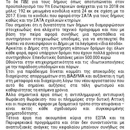
Το δε ΠΔΕ για τους δήμους όπως αποτυπώνεται στον
προϋπολογισμό του Υπ Εσωτερικών ανέρχεται για το 2018 σε
μόλις 192 εκ μειωμένα κονδύλια κατά 24 εκ σε σχέση με το
2017. Είναι το κονδύλι που αφορά στην ΣΑΤΑ για τους δήμους
καθώς και την ΣΑΤΑ σχολικών κτηρίων.
Που σημαίνει ότι η δυνατότητα των δήμων να διαμορφώσουν
στοιχειωδώς ένα ελάχιστο τεχνικό πρόγραμμα και που με
βάση την πείρα αφορά συνήθως μια προσπάθεια να
συντηρήσουν στοιχειωδώς υποδομές, για να επιτευχτεί θα
πρέπει να συνεισφέρουν οι Δήμοι με τα λεγόμενα «ίδια έσοδα».
Αρκείται ο Δήμος στη συντήρηση κάποιων δρόμων όχι όλων
κάθε φορά, αφού υπάρχουν δρόμοι που έχουν πολλά χρόνια να
συντηρηθούν. Επενδυτικές δαπάνες μείον 500.000 ευρώ
Ωθούνται στην επιχειρηματικότητα και τις ιδιωτικοποιήσεις
με την παράδοση υποδομών και πόρων .
Έτσι για παράδειγμα δίνεται κομμάτι της αποκομιδής και
διαχείρισης απορριμμάτων στη ΔΙΑΔΥΜΑ και αυξάνεται η τιμή
στη μεταφορά και διαχείριση λόγω του νέου εργοστασίου που
αυτό θα σημαίνει αυξήσεις στα τέλη φωτισμού και
καθαριότητας τα επόμενα χρόνια.
Άλλα σημαντικά έργα όπως η αντιπλημμυρική αντιπυρική
θωράκιση θωράκιση- που οι πλημμύρες στην δυτική Αττική
και οι πυρκαγιές έφεραν με δραματικό τρόπο στην επιφάνεια –
είναι εκτός κάθε σχεδιασμού και συγκεκριμένης
χρηματοδότησης .
Τέτοια έργα πια ακουμπάνε κύρια στο ΕΣΠΑ και τα
Περιφερειακά προγράμματα και όταν δεν συναντιούνται με
αναπτυξιακές ανάγκες του κεφαλαίου μπαίνουν συνήθως σε