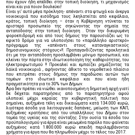
που έχουν ήδη επέλθει στην τοπική διοίκηση, τι μηχανισμός
είναι και για ποιον δουλεύει!
Είναι γι’ αυτό μέγα πρόκληση- απέναντι στα φτωχά και άνεργα
νοικοκυριά που εισόδημα τους λεηλατείται από κεφάλαιο,
κράτος, τοπική διοίκηση – όταν η Κυβέρνηση ντύνεται το
αριστερό προσωπείο της σηκώνοντας την σημαία της
ανταπόδοσης στην τοπική διοίκηση . Όταν την διευρυμένη
φοροεπιδρομή και από τους δήμους την παρουσιάζει ως το
εφικτό δρόμο για να υλοποιήσει το «παράλληλο αριστερό»
πρόγραμμα της «απέναντι στους καταναγκαστικούς
δημοσιονομικούς στόχους»!!. Προπαγανδίζοντας προκλητικά
ότι με την ανταπόδοση προσλαμβάνει μόνιμο προσωπικό, και
κλείνει την πόρτα στην ιδιωτικοποίηση της καθαριότητας, του
ηλεκτροφωτισμού !! Προκαλεί και εμπαίζει ρημάζοντας τα
λαϊκά νοικοκυριά , αφήνοντας άθικτο το νομοθετικό πλαίσιο
που επιτρέπει στους δήμους την παραδώσει αυτών των
τομέων στο ιδιωτικό κεφάλαιο και που είναι ήδη
πραγματικότητα για το 30% των Δήμων.
Άρα δεν πρέπει να νιώθει ικανοποιημένη η δημοτική αρχή γιατί
δε δέχεται παρατηρήσεις από το παρατηρητήριο αφού
υλοποιεί μέχρι κεραίας την κυβερνητική πολιτική που
σημαίνει, αυξημένα τέλη και δικαιώματα κατά 134.000 ευρώ,
λιγότερα έσοδα για λειτουργικές δαπάνες, μείωση των ΚΑΠ,
αυξημένες κρατήσεις από του υπαλλήλους του Δήμου στον
τομέα της υγείας και της σύνταξης. Στην ουσία τα έσοδα του
προϋπολογισμού για έργα είναι μειωμένα παρόλο που φαίνεται
αυξημένος κατά 1.800.000 ευρώ επειδή περιλαμβάνονται
χρήματα για έργα που θα πληρωθούν μέχρι το τέλος του 2017.