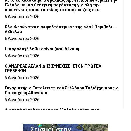
Αυτό το καλοκαίρι, ο θρυλικός Αρσέν Λουπέν γυρίζει την
Ελλάδα με μια θεατρική παράσταση για όλη την
οικογένεια, όπου το τέλος το αποφασίζεις εσύ!
6 Αυγούστου 2026
Ολοκληρώνεται η ασφαλτόστρωση της οδού Περιβόλι –
Αβδέλλα
6 Αυγούστου 2026
H παραδοχή λαθών είναι (και) δύναμη
5 Αυγούστου 2026
Ο ΑΝΔΡΕΑΣ ΑΣΛΑΝΙΔΗΣ ΣΥΝΕΧΙΖΕΙ ΣΤΟΝ ΠΡΩΤΕΑ
ΓΡΕΒΕΝΩΝ
5 Αυγούστου 2026
Ευχαριστήριο Εκπολιτιστικού Συλλόγου Ταξιάρχη προς κ.
Παρασχάκη Αθανάσιο
5 Αυγούστου 2026
Διακοπή υδροδότησης του Α΄ κλάδου ύδρευσης
5 Αυγούστου 2026
Η Marseaux στα Γρεβενά για μια μοναδική συναυλία