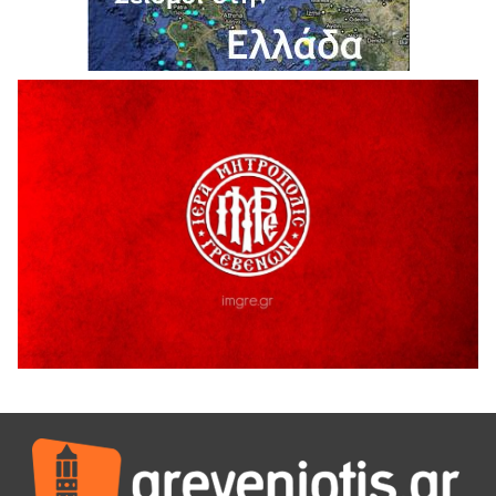
5 Αυγούστου 2026
Θερινό Σινεμά στο πλαίσιο του «Πολιτιστικού
Καλοκαιριού 2026» με την βραβευμένη ταινία «Μικρές
Ανάσες».
5 Αυγούστου 2026
Γρεβενά: Συνελήφθη 18χρονος αλλοδαπός, για κλοπή
εξοπλισμού γυμναστηρίου
5 Αυγούστου 2026
ΑΗ ΛΑΟΣ | 5 Αυγούστου | Υπαίθριο Θέατρο “Καστράκι”,
Γρεβενά
5 Αυγούστου 2026
41η Γιορτή Κρασιού στο Τρίκωμο – «Γιορτή Παράδοσης»
5 Αυγούστου 2026
ΜΟΡΙΟΔΟΤΟΥΜΕΝΑ ΣΕΜΙΝΑΡΙΑ ΑΠΟ ΤΟ ΠΑΝΕΠΙΣΤΗΜΙΟ
ΠΕΙΡΑΙΑ
5 Αυγούστου 2026
ΕΥΧΑΡΙΣΤΙΕΣ Φυσιολατρικού Συλλόγου Γρεβενών
4 Αυγούστου 2026