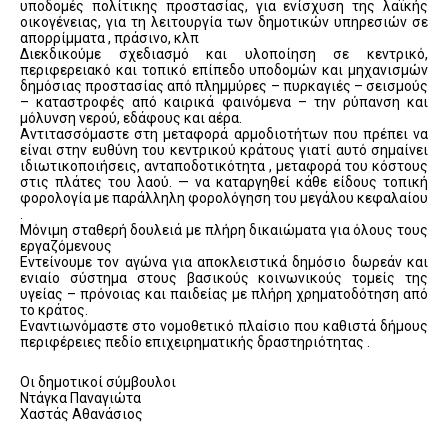
υποδομές πολίτικης προστασίας, για ενίσχυση της λαϊκής
οικογένειας, για τη λειτουργία των δημοτικών υπηρεσιών σε
απορρίμματα , πράσινο, κλπ
Διεκδικούμε σχεδιασμό και υλοποίηση σε κεντρικό,
περιφερειακό και τοπικό επίπεδο υποδομών και μηχανισμών
δημόσιας προστασίας από πλημμύρες – πυρκαγιές – σεισμούς
– καταστροφές από καιρικά φαινόμενα – την ρύπανση και
μόλυνση νερού, εδάφους και αέρα.
Αντιτασσόμαστε στη μεταφορά αρμοδιοτήτων που πρέπει να
είναι στην ευθύνη του κεντρικού κράτους γιατί αυτό σημαίνει
ιδιωτικοποιήσεις, ανταποδοτικότητα , μεταφορά του κόστους
στις πλάτες του λαού. — να καταργηθεί κάθε είδους τοπική
φορολογία με παράλληλη φορολόγηση του μεγάλου κεφαλαίου
.
Μόνιμη σταθερή δουλειά με πλήρη δικαιώματα για όλους τους
εργαζόμενους
Εντείνουμε τον αγώνα για αποκλειστικά δημόσιο δωρεάν και
ενιαίο σύστημα στους βασικούς κοινωνικούς τομείς της
υγείας – πρόνοιας και παιδείας με πλήρη χρηματοδότηση από
το κράτος.
Εναντιωνόμαστε στο νομοθετικό πλαίσιο που καθιστά δήμους
περιφέρειες πεδίο επιχειρηματικής δραστηριότητας .
Οι δημοτικοί σύμβουλοι
Ντάγκα Παναγιώτα
Χαστάς Αθανάσιος