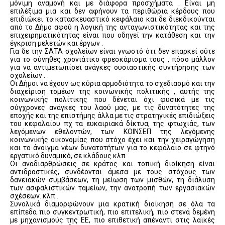
μόνιμη αναμονή και με διάφορα προσχήματα . Είναι μη
επιλέξιμα μια και δεν αφήνουν τα περιθώρια κέρδους που
επιδιώκει το κατασκευαστικό κεφάλαιο και δε διεκδικούνται
από το Δήμο αφού η λογική της ανταγωνιστικότητας και της
επιχειρηματικότητας είναι που οδηγεί την κατάθεση και την
έγκριση μελετών και έργων .
Για δε την ΣΑΤΑ σχολείων είναι γνωστό ότι δεν επαρκεί ούτε
για το σύνηθες χρονιάτικο φρεσκάρισμα τους , πόσο μάλλον
για να αντιμετωπίσει ανάγκες ουσιαστικής συντήρησης των
σχολείων .
Οι Δήμοι να έχουν ως κύρια αρμοδιότητα το σχεδιασμό και την
διαχείριση τομέων της κοινωνικής πολιτικής , αυτής της
κοινωνικής πολίτικης που δένεται όχι φυσικά με τις
σύγχρονες ανάγκες του λαού μας, με τις δυνατότητες της
εποχής και της επιστήμης άλλα με τις στρατηγικές επιδιώξεις
του κεφαλαίου πχ τα ευκαιριακά δίκτυα, της φτωχιάς, των
λεγόμενων εθελοντών, των ΚΟΙΝΣΕΠ της λεγόμενης
κοινωνικής οικονομίας που στόχο έχει και την χειραγώγηση
και το άνοιγμα νέων δυνατοτήτων για το κεφάλαιο σε φτηνό
εργατικό δυναμικό, σε κλάδους κλπ
Οι αναδιαρθρώσεις σε κράτος και τοπική διοίκηση είναι
αντιδραστικές, συνδέονται άμεσα με τους στόχους των
δανειακών συμβάσεων, τη μείωση των μισθών, τη διάλυση
των ασφαλιστικών ταμείων, την ανατροπή των εργασιακών
σχέσεων. κλπ .
Συνολικά διαμορφώνουν μια κρατική διοίκηση σε όλα τα
επίπεδα πιο συγκεντρωτική, πιο επιτελική, πιο στενά δεμένη
με μηχανισμούς της ΕΕ, πιο επιθετική απέναντι στις λαϊκές