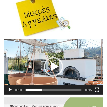
Πρόγραμμα
Αναπαραγωγής
Βίντεο
00:00
00:45