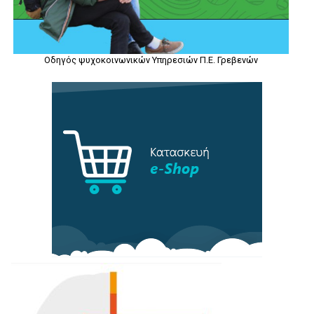
Οδηγός ψυχοκοινωνικών Υπηρεσιών Π.Ε. Γρεβενών