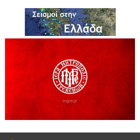
ΔΙΑΚΟΠΗ ΗΛΕΚΤΡΙΚΟΥ ΡΕΥΜΑΤΟΣ
6 Αυγούστου 2026
Ολοκληρώνεται η ασφαλτόστρωση της οδού Περιβόλι –
Αβδέλλα
6 Αυγούστου 2026
H παραδοχή λαθών είναι (και) δύναμη
5 Αυγούστου 2026
Ο ΑΝΔΡΕΑΣ ΑΣΛΑΝΙΔΗΣ ΣΥΝΕΧΙΖΕΙ ΣΤΟΝ ΠΡΩΤΕΑ
ΓΡΕΒΕΝΩΝ
5 Αυγούστου 2026
Ευχαριστήριο Εκπολιτιστικού Συλλόγου Ταξιάρχη προς κ.
Παρασχάκη Αθανάσιο
5 Αυγούστου 2026
Διακοπή υδροδότησης του Α΄ κλάδου ύδρευσης
5 Αυγούστου 2026
Η Marseaux στα Γρεβενά για μια μοναδική συναυλία
5 Αυγούστου 2026