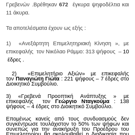
Γρεβενών .Βρέθηκαν
672
έγκυρα ψηφοδέλτια και
11 άκυρα.
Τα αποτελέσματα έχουν ως εξής :
1) «Ανεξάρτητη Επιμελητηριακή Κίνηση », με
επικεφαλής τον Νικόλαο Ράμμο: 313 ψήφους –
10
έδρες .
2) «Επιμελητήριο Αξιών» με επικεφαλής
τον
Παναγιώτη Γιώτα
: 221 ψήφους – 7 έδρες στο
Διοικητικό Συμβούλιο.
3) «Γρεβενά Προοπτική Ανάπτυξης » με
επικεφαλής τον
Γεώργιο Νταγκούμα
: 138
ψήφους – 4 έδρες στο Διοικητικό Συμβούλιο.
Επομένως κανείς από τους συνδυασμούς δεν
συγκέντρωσε τουλάχιστον το 50% των ψήφων και
συνεπώς για την ανακήρυξη του Προέδρου του
Επιμελητηρίου θα ακολουθηθεί η διαδικασία που