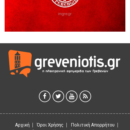
Γρεβενά
5 Αυγούστου 2026
41η Γιορτή Κρασιού στο Τρίκωμο – «Γιορτή Παράδοσης»
5 Αυγούστου 2026
ΜΟΡΙΟΔΟΤΟΥΜΕΝΑ ΣΕΜΙΝΑΡΙΑ ΑΠΟ ΤΟ ΠΑΝΕΠΙΣΤΗΜΙΟ
ΠΕΙΡΑΙΑ
5 Αυγούστου 2026
ΕΥΧΑΡΙΣΤΙΕΣ Φυσιολατρικού Συλλόγου Γρεβενών
4 Αυγούστου 2026
Έκτακτη χρηματοδότηση 400.000€ για επιπλέον εργασίες
στο Δημοτικό Στάδιο Γρεβενών «Μίλτος Τεντόγλου»
4 Αυγούστου 2026
Αρχική
Όροι Χρήσης
Πολιτική Απορρήτου