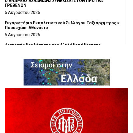
Ο ΑΝΔΡΕΑΣ ΑΣΛΑΝΙΔΗΣ ΣΥΝΕΧΙΖΕΙ ΣΤΟΝ ΠΡΩΤΕΑ
ΓΡΕΒΕΝΩΝ
5 Αυγούστου 2026
Ευχαριστήριο Εκπολιτιστικού Συλλόγου Ταξιάρχη προς κ.
Παρασχάκη Αθανάσιο
5 Αυγούστου 2026
Διακοπή υδροδότησης του Α΄ κλάδου ύδρευσης
5 Αυγούστου 2026
Η Marseaux στα Γρεβενά για μια μοναδική συναυλία
5 Αυγούστου 2026
Θερινό Σινεμά στο πλαίσιο του «Πολιτιστικού
Καλοκαιριού 2026» με την βραβευμένη ταινία «Μικρές
Ανάσες».
5 Αυγούστου 2026
Γρεβενά: Συνελήφθη 18χρονος αλλοδαπός, για κλοπή
εξοπλισμού γυμναστηρίου
5 Αυγούστου 2026
ΑΗ ΛΑΟΣ | 5 Αυγούστου | Υπαίθριο Θέατρο “Καστράκι”,