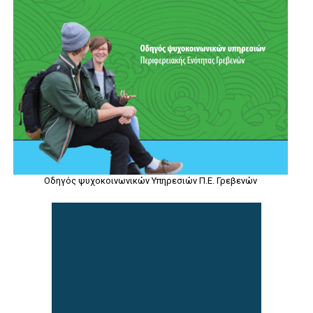
Οδηγός ψυχοκοινωνικών Υπηρεσιών Π.Ε. Γρεβενών