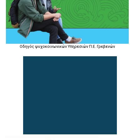
Οδηγός ψυχοκοινωνικών Υπηρεσιών Π.Ε. Γρεβενών