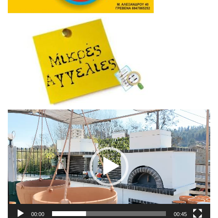
Πρόγραμμα
Αναπαραγωγής
Βίντεο
00:00
00:45