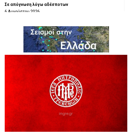
Σε απόγνωση λόγω αδέσποτων
6 Αυγούστου 2026
ΔΙΑΚΟΠΗ ΗΛΕΚΤΡΙΚΟΥ ΡΕΥΜΑΤΟΣ
6 Αυγούστου 2026
Ολοκληρώνεται η ασφαλτόστρωση της οδού Περιβόλι –
Αβδέλλα
6 Αυγούστου 2026
H παραδοχή λαθών είναι (και) δύναμη
5 Αυγούστου 2026
Ο ΑΝΔΡΕΑΣ ΑΣΛΑΝΙΔΗΣ ΣΥΝΕΧΙΖΕΙ ΣΤΟΝ ΠΡΩΤΕΑ
ΓΡΕΒΕΝΩΝ
5 Αυγούστου 2026
Ευχαριστήριο Εκπολιτιστικού Συλλόγου Ταξιάρχη προς κ.
Παρασχάκη Αθανάσιο
5 Αυγούστου 2026
Διακοπή υδροδότησης του Α΄ κλάδου ύδρευσης
5 Αυγούστου 2026