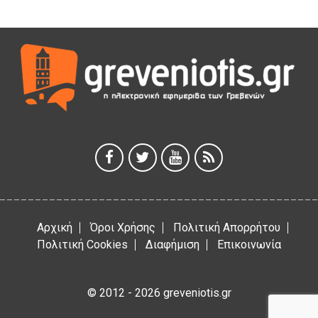
Η Marseaux στα Γρεβενά για μια μοναδική συναυλία
5 Αυγούστου 2026
Θερινό Σινεμά στο πλαίσιο του «Πολιτιστικού
Καλοκαιριού 2026» με την βραβευμένη ταινία «Μικρές
Ανάσες».
5 Αυγούστου 2026
Γρεβενά: Συνελήφθη 18χρονος αλλοδαπός, για κλοπή
εξοπλισμού γυμναστηρίου
5 Αυγούστου 2026
Αρχική
Όροι Χρήσης
Πολιτική Απορρήτου
Πολιτική Cookies
Διαφήμιση
Επικοινωνία
© 2012 - 2026 greveniotis.gr