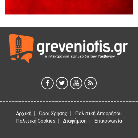
Θερινό Σινεμά στο πλαίσιο του «Πολιτιστικού
Καλοκαιριού 2026» με την βραβευμένη ταινία «Μικρές
Ανάσες».
5 Αυγούστου 2026
Γρεβενά: Συνελήφθη 18χρονος αλλοδαπός, για κλοπή
εξοπλισμού γυμναστηρίου
5 Αυγούστου 2026
ΑΗ ΛΑΟΣ | 5 Αυγούστου | Υπαίθριο Θέατρο “Καστράκι”,
Γρεβενά
5 Αυγούστου 2026
41η Γιορτή Κρασιού στο Τρίκωμο – «Γιορτή Παράδοσης»
5 Αυγούστου 2026
Αρχική
Όροι Χρήσης
Πολιτική Απορρήτου
Πολιτική Cookies
Διαφήμιση
Επικοινωνία