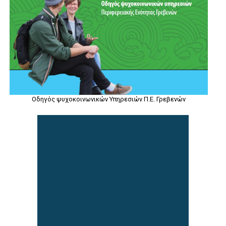
Οδηγός ψυχοκοινωνικών Υπηρεσιών Π.Ε. Γρεβενών