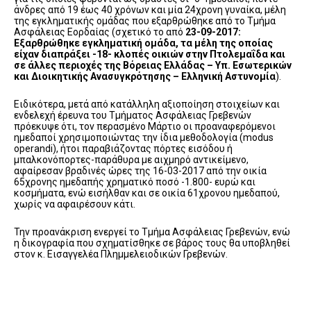
άνδρες από 19 έως 40 χρόνων και μία 24χρονη γυναίκα, μέλη
της εγκληματικής ομάδας που εξαρθρώθηκε από το Τμήμα
Ασφάλειας Εορδαίας (σχετικό το από
23-09-2017:
Εξαρθρώθηκε εγκληματική ομάδα, τα μέλη της οποίας
είχαν διαπράξει -18- κλοπές οικιών στην Πτολεμαΐδα και
σε άλλες περιοχές της Βόρειας Ελλάδας – Υπ. Εσωτερικών
και Διοικητικής Ανασυγκρότησης – Ελληνική Αστυνομία
).
Ειδικότερα, μετά από κατάλληλη αξιοποίηση στοιχείων και
ενδελεχή έρευνα του Τμήματος Ασφάλειας Γρεβενών
πρόεκυψε ότι, τον περασμένο Μάρτιο οι προαναφερόμενοι
ημεδαποί χρησιμοποιώντας την ίδια μεθοδολογία (modus
operandi), ήτοι παραβιάζοντας πόρτες εισόδου ή
μπαλκονόπορτες-παράθυρα με αιχμηρό αντικείμενο,
αφαίρεσαν βραδινές ώρες της 16-03-2017 από την οικία
65χρονης ημεδαπής χρηματικό ποσό -1.800- ευρώ και
κοσμήματα, ενώ εισήλθαν και σε οικία 61χρονου ημεδαπού,
χωρίς να αφαιρέσουν κάτι.
Την προανάκριση ενεργεί το Τμήμα Ασφάλειας Γρεβενών, ενώ
η δικογραφία που σχηματίσθηκε σε βάρος τους θα υποβληθεί
στον κ. Εισαγγελέα Πλημμελειοδικών Γρεβενών.