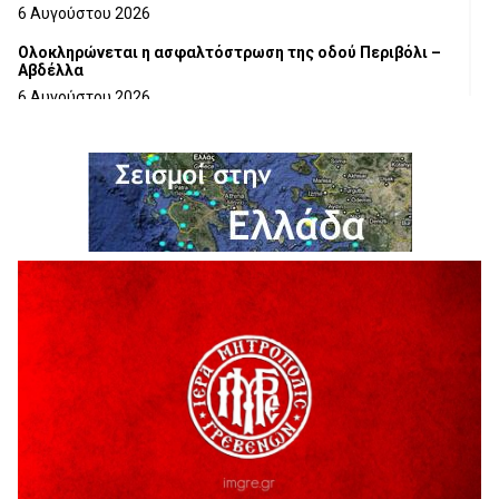
6 Αυγούστου 2026
Ολοκληρώνεται η ασφαλτόστρωση της οδού Περιβόλι –
Αβδέλλα
6 Αυγούστου 2026
H παραδοχή λαθών είναι (και) δύναμη
5 Αυγούστου 2026
Ο ΑΝΔΡΕΑΣ ΑΣΛΑΝΙΔΗΣ ΣΥΝΕΧΙΖΕΙ ΣΤΟΝ ΠΡΩΤΕΑ
ΓΡΕΒΕΝΩΝ
5 Αυγούστου 2026
Ευχαριστήριο Εκπολιτιστικού Συλλόγου Ταξιάρχη προς κ.
Παρασχάκη Αθανάσιο
5 Αυγούστου 2026
Διακοπή υδροδότησης του Α΄ κλάδου ύδρευσης
5 Αυγούστου 2026
Η Marseaux στα Γρεβενά για μια μοναδική συναυλία
5 Αυγούστου 2026