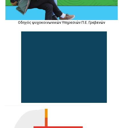
Οδηγός ψυχοκοινωνικών Υπηρεσιών Π.Ε. Γρεβενών