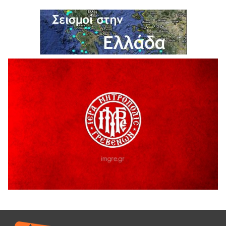
Σε απόγνωση λόγω αδέσποτων
6 Αυγούστου 2026
ΔΙΑΚΟΠΗ ΗΛΕΚΤΡΙΚΟΥ ΡΕΥΜΑΤΟΣ
6 Αυγούστου 2026
Ολοκληρώνεται η ασφαλτόστρωση της οδού Περιβόλι –
Αβδέλλα
6 Αυγούστου 2026
H παραδοχή λαθών είναι (και) δύναμη
5 Αυγούστου 2026
Ο ΑΝΔΡΕΑΣ ΑΣΛΑΝΙΔΗΣ ΣΥΝΕΧΙΖΕΙ ΣΤΟΝ ΠΡΩΤΕΑ
ΓΡΕΒΕΝΩΝ
5 Αυγούστου 2026
Ευχαριστήριο Εκπολιτιστικού Συλλόγου Ταξιάρχη προς κ.
Παρασχάκη Αθανάσιο
5 Αυγούστου 2026
Διακοπή υδροδότησης του Α΄ κλάδου ύδρευσης
5 Αυγούστου 2026