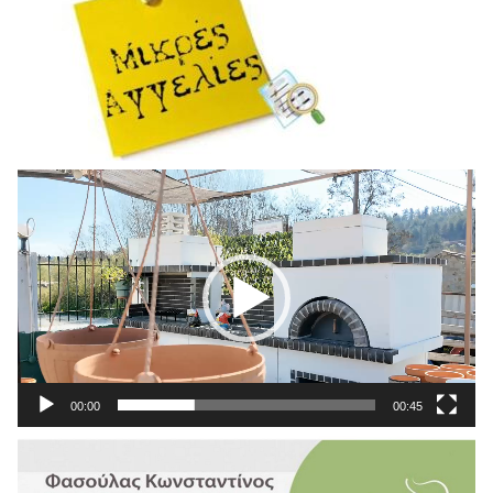
Πρόγραμμα
Αναπαραγωγής
Βίντεο
00:00
00:45