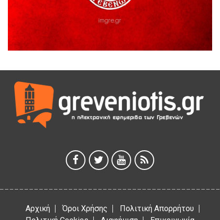
H παραδοχή λαθών είναι (και) δύναμη
5 Αυγούστου 2026
Ο ΑΝΔΡΕΑΣ ΑΣΛΑΝΙΔΗΣ ΣΥΝΕΧΙΖΕΙ ΣΤΟΝ ΠΡΩΤΕΑ
ΓΡΕΒΕΝΩΝ
5 Αυγούστου 2026
Ευχαριστήριο Εκπολιτιστικού Συλλόγου Ταξιάρχη προς κ.
Παρασχάκη Αθανάσιο
5 Αυγούστου 2026
Διακοπή υδροδότησης του Α΄ κλάδου ύδρευσης
5 Αυγούστου 2026
Η Marseaux στα Γρεβενά για μια μοναδική συναυλία
5 Αυγούστου 2026
Αρχική
Όροι Χρήσης
Πολιτική Απορρήτου