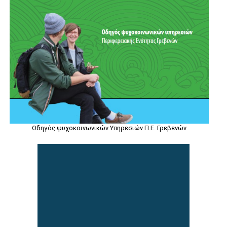
Οδηγός ψυχοκοινωνικών Υπηρεσιών Π.Ε. Γρεβενών