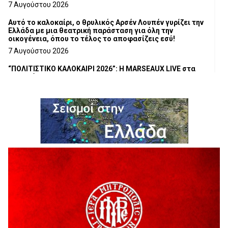
Τμήματος Γρεβενών
7 Αυγούστου 2026
Αυτό το καλοκαίρι, ο θρυλικός Αρσέν Λουπέν γυρίζει την
Ελλάδα με μια θεατρική παράσταση για όλη την
οικογένεια, όπου το τέλος το αποφασίζεις εσύ!
7 Αυγούστου 2026
“ΠΟΛΙΤΙΣΤΙΚΟ ΚΑΛΟΚΑΙΡΙ 2026”: Η MARSEAUX LIVE στα
Γρεβενά.
6 Αυγούστου 2026
Υπογραφή Μνημονίου Συνεργασίας του Πανεπιστημίου
Δυτικής Μακεδονίας με το HanoiUniversity
6 Αυγούστου 2026
Σε απόγνωση λόγω αδέσποτων
6 Αυγούστου 2026
ΔΙΑΚΟΠΗ ΗΛΕΚΤΡΙΚΟΥ ΡΕΥΜΑΤΟΣ
6 Αυγούστου 2026
Ολοκληρώνεται η ασφαλτόστρωση της οδού Περιβόλι –
Αβδέλλα
6 Αυγούστου 2026