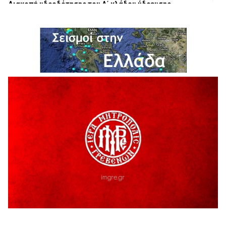
Διακοπή υδροδότησης του Α΄ κλάδου ύδρευσης
5 Αυγούστου 2026
Η Marseaux στα Γρεβενά για μια μοναδική συναυλία
5 Αυγούστου 2026
Θερινό Σινεμά στο πλαίσιο του «Πολιτιστικού
Καλοκαιριού 2026» με την βραβευμένη ταινία «Μικρές
Ανάσες».
5 Αυγούστου 2026
Γρεβενά: Συνελήφθη 18χρονος αλλοδαπός, για κλοπή
εξοπλισμού γυμναστηρίου
5 Αυγούστου 2026
ΑΗ ΛΑΟΣ | 5 Αυγούστου | Υπαίθριο Θέατρο “Καστράκι”,
Γρεβενά
5 Αυγούστου 2026
41η Γιορτή Κρασιού στο Τρίκωμο – «Γιορτή Παράδοσης»
5 Αυγούστου 2026
ΜΟΡΙΟΔΟΤΟΥΜΕΝΑ ΣΕΜΙΝΑΡΙΑ ΑΠΟ ΤΟ ΠΑΝΕΠΙΣΤΗΜΙΟ
ΠΕΙΡΑΙΑ