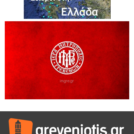
Ολοκληρώνεται η ασφαλτόστρωση της οδού Περιβόλι –
Αβδέλλα
6 Αυγούστου 2026
H παραδοχή λαθών είναι (και) δύναμη
5 Αυγούστου 2026
Ο ΑΝΔΡΕΑΣ ΑΣΛΑΝΙΔΗΣ ΣΥΝΕΧΙΖΕΙ ΣΤΟΝ ΠΡΩΤΕΑ
ΓΡΕΒΕΝΩΝ
5 Αυγούστου 2026
Ευχαριστήριο Εκπολιτιστικού Συλλόγου Ταξιάρχη προς κ.
Παρασχάκη Αθανάσιο
5 Αυγούστου 2026
Διακοπή υδροδότησης του Α΄ κλάδου ύδρευσης
5 Αυγούστου 2026
Η Marseaux στα Γρεβενά για μια μοναδική συναυλία
5 Αυγούστου 2026
Θερινό Σινεμά στο πλαίσιο του «Πολιτιστικού
Καλοκαιριού 2026» με την βραβευμένη ταινία «Μικρές