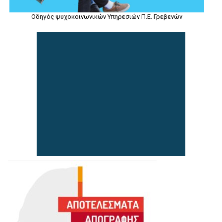
Οδηγός ψυχοκοινωνικών Υπηρεσιών Π.Ε. Γρεβενών