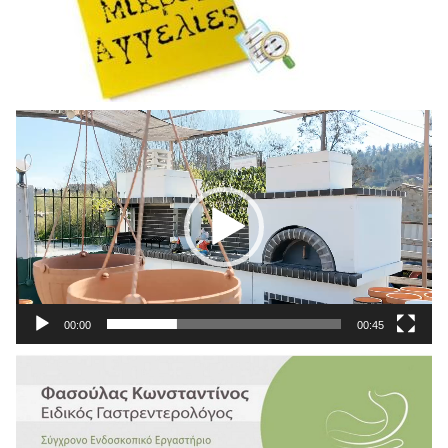
Πρόγραμμα
Αναπαραγωγής
Βίντεο
00:00
00:45