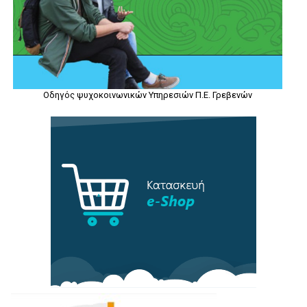
Οδηγός ψυχοκοινωνικών Υπηρεσιών Π.Ε. Γρεβενών