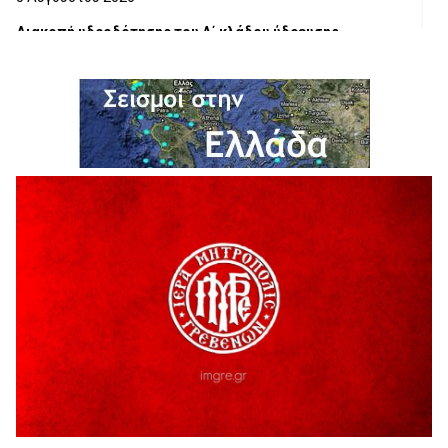
Διακοπή υδροδότησης του Α΄ κλάδου ύδρευσης
5 Αυγούστου 2026
Η Marseaux στα Γρεβενά για μια μοναδική συναυλία
5 Αυγούστου 2026
Θερινό Σινεμά στο πλαίσιο του «Πολιτιστικού
Καλοκαιριού 2026» με την βραβευμένη ταινία «Μικρές
Ανάσες».
5 Αυγούστου 2026
Γρεβενά: Συνελήφθη 18χρονος αλλοδαπός, για κλοπή
εξοπλισμού γυμναστηρίου
5 Αυγούστου 2026
ΑΗ ΛΑΟΣ | 5 Αυγούστου | Υπαίθριο Θέατρο “Καστράκι”,
Γρεβενά
5 Αυγούστου 2026
41η Γιορτή Κρασιού στο Τρίκωμο – «Γιορτή Παράδοσης»
5 Αυγούστου 2026