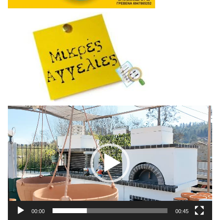
Πρόγραμμα
Αναπαραγωγής
Βίντεο
00:00
00:45