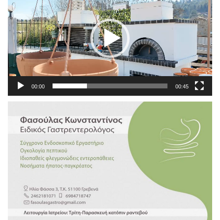
Βίντεο
00:00
00:45