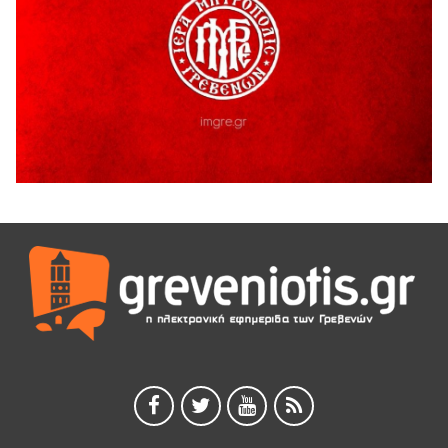
Διακοπή υδροδότησης του Α΄ κλάδου ύδρευσης
5 Αυγούστου 2026
Η Marseaux στα Γρεβενά για μια μοναδική συναυλία
5 Αυγούστου 2026
Θερινό Σινεμά στο πλαίσιο του «Πολιτιστικού
Καλοκαιριού 2026» με την βραβευμένη ταινία «Μικρές
Ανάσες».
5 Αυγούστου 2026
Γρεβενά: Συνελήφθη 18χρονος αλλοδαπός, για κλοπή
εξοπλισμού γυμναστηρίου
5 Αυγούστου 2026
ΑΗ ΛΑΟΣ | 5 Αυγούστου | Υπαίθριο Θέατρο “Καστράκι”,
Γρεβενά
5 Αυγούστου 2026
41η Γιορτή Κρασιού στο Τρίκωμο – «Γιορτή Παράδοσης»
5 Αυγούστου 2026