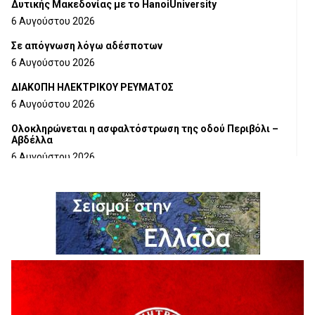
Δυτικής Μακεδονίας με το HanoiUniversity
6 Αυγούστου 2026
Σε απόγνωση λόγω αδέσποτων
6 Αυγούστου 2026
ΔΙΑΚΟΠΗ ΗΛΕΚΤΡΙΚΟΥ ΡΕΥΜΑΤΟΣ
6 Αυγούστου 2026
Ολοκληρώνεται η ασφαλτόστρωση της οδού Περιβόλι –
Αβδέλλα
6 Αυγούστου 2026
H παραδοχή λαθών είναι (και) δύναμη
5 Αυγούστου 2026
Ο ΑΝΔΡΕΑΣ ΑΣΛΑΝΙΔΗΣ ΣΥΝΕΧΙΖΕΙ ΣΤΟΝ ΠΡΩΤΕΑ
ΓΡΕΒΕΝΩΝ
5 Αυγούστου 2026
Ευχαριστήριο Εκπολιτιστικού Συλλόγου Ταξιάρχη προς κ.
Παρασχάκη Αθανάσιο
5 Αυγούστου 2026