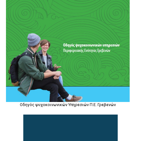
Οδηγός ψυχοκοινωνικών Υπηρεσιών Π.Ε. Γρεβενών