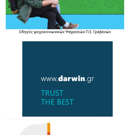
Οδηγός ψυχοκοινωνικών Υπηρεσιών Π.Ε. Γρεβενών