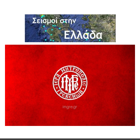
H παραδοχή λαθών είναι (και) δύναμη
5 Αυγούστου 2026
Ο ΑΝΔΡΕΑΣ ΑΣΛΑΝΙΔΗΣ ΣΥΝΕΧΙΖΕΙ ΣΤΟΝ ΠΡΩΤΕΑ
ΓΡΕΒΕΝΩΝ
5 Αυγούστου 2026
Ευχαριστήριο Εκπολιτιστικού Συλλόγου Ταξιάρχη προς κ.
Παρασχάκη Αθανάσιο
5 Αυγούστου 2026
Διακοπή υδροδότησης του Α΄ κλάδου ύδρευσης
5 Αυγούστου 2026
Η Marseaux στα Γρεβενά για μια μοναδική συναυλία
5 Αυγούστου 2026
Θερινό Σινεμά στο πλαίσιο του «Πολιτιστικού
Καλοκαιριού 2026» με την βραβευμένη ταινία «Μικρές
Ανάσες».
5 Αυγούστου 2026