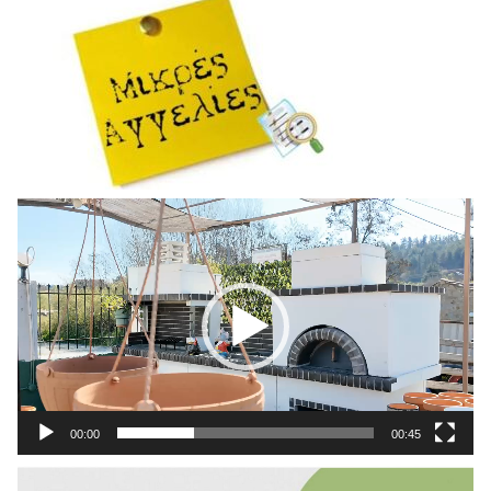
Πρόγραμμα
Αναπαραγωγής
Βίντεο
00:00
00:45