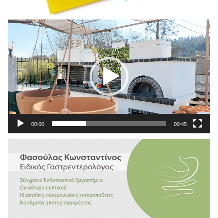
Πρόγραμμα
Αναπαραγωγής
Βίντεο
00:00
00:45