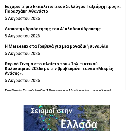
Ευχαριστήριο Εκπολιτιστικού Συλλόγου Ταξιάρχη προς κ.
Παρασχάκη Αθανάσιο
5 Αυγούστου 2026
Διακοπή υδροδότησης του Α΄ κλάδου ύδρευσης
5 Αυγούστου 2026
Η Marseaux στα Γρεβενά για μια μοναδική συναυλία
5 Αυγούστου 2026
Θερινό Σινεμά στο πλαίσιο του «Πολιτιστικού
Καλοκαιριού 2026» με την βραβευμένη ταινία «Μικρές
Ανάσες».
5 Αυγούστου 2026
Γρεβενά: Συνελήφθη 18χρονος αλλοδαπός, για κλοπή
εξοπλισμού γυμναστηρίου
5 Αυγούστου 2026
ΑΗ ΛΑΟΣ | 5 Αυγούστου | Υπαίθριο Θέατρο “Καστράκι”,
Γρεβενά
5 Αυγούστου 2026