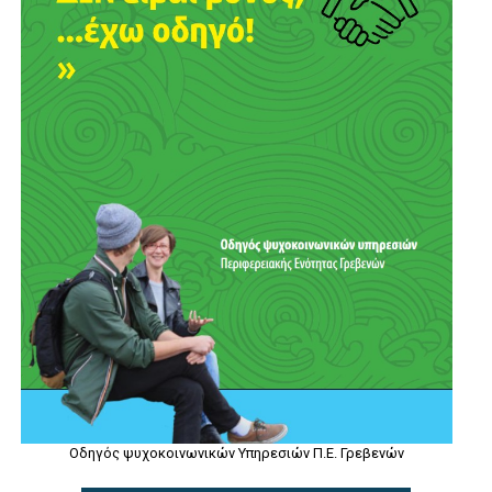
Οδηγός ψυχοκοινωνικών Υπηρεσιών Π.Ε. Γρεβενών