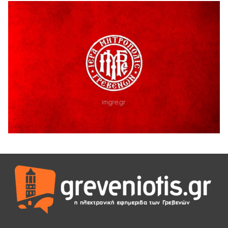
41η Γιορτή Κρασιού στο Τρίκωμο – «Γιορτή Παράδοσης»
5 Αυγούστου 2026
ΜΟΡΙΟΔΟΤΟΥΜΕΝΑ ΣΕΜΙΝΑΡΙΑ ΑΠΟ ΤΟ ΠΑΝΕΠΙΣΤΗΜΙΟ
ΠΕΙΡΑΙΑ
5 Αυγούστου 2026
ΕΥΧΑΡΙΣΤΙΕΣ Φυσιολατρικού Συλλόγου Γρεβενών
4 Αυγούστου 2026
Έκτακτη χρηματοδότηση 400.000€ για επιπλέον εργασίες
στο Δημοτικό Στάδιο Γρεβενών «Μίλτος Τεντόγλου»
4 Αυγούστου 2026
Τελικά τι είναι πολιτισμός;
4 Αυγούστου 2026
Ολοσχερής καταστροφή κατοικίας από πυρκαγιά στην
Καληράχη Γρεβενών
3 Αυγούστου 2026
ΚΑΤΑΓΡΑΦΗ ΤΕΚΜΗΡΙΩΣΗ ΚΑΙ ΨΗΦΙΟΠΟΙΗΣΗ ΤΩΝ
ΜΑΣΤΟΡΙΚΩΝ ΕΡΓΑΛΕΙΩΝ ΤΗΣ ΣΥΛΛΟΓΗΣ ΚΥΠΑΡΙΣΣΙΟΥ
ΓΡΕΒΕΝΩΝ