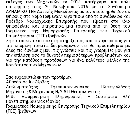
εκλογές των Μηχανικών το 2013, κατέρχομαι και πάλι
υποψήφιος στις 20 Νοεμβρίου 2016 με το Συνδυασμό
ΔΥΝΑΜΙΚΟ ΤΕΕ Δυτικής Μακεδονίας με τον οποίο ήρθα 2ος σε
ψήφους στο Νομό Γρεβενών, λίγο πίσω από το συνάδελφο και
Πρόεδρο Νομαρχιακής Επιτροπής που είμαστε στο ίδιο
ψηφοδέλτιο και υπηρέτησα μια τριετία από τη θέση του
Γραμματέα της Νομαρχιακής Επιτροπής του Τεχνικού
Επιμελητηρίου (ΤΕΕ) Γρεβενών.
Ζητώ ταπεινά και πάλι τη στήριξή σας και την ψήφο σας για
την επόμενη τριετία, δεσμευόμενος ότι θα προσπαθήσω με
όλες τις δυνάμεις μου, τις γνώσεις και τις γνωριμίες μου για
την επίλυση όσο το δυνατόν περισσότερων προβλημάτων και
για την κατάθεση προτάσεων για ένα καλύτερο μέλλον της
Κοινότητας των Μηχανικών.
Σας ευχαριστώ εκ των προτέρων.
Αθανάσιος Αν.Ζέρβας
Διπλωματούχος Τηλεπικοινωνιακός Ηλεκτρολόγος
Μηχανικός & Μηχανικός Η/Υ Α.Π.Θεσσαλονίκης
M.Sc. Εφαρμοσμένη Πληροφορική – Συστήματα Η/Υ
Πανεπιστημίου Μακεδονίας
Γραμματέας Νομαρχιακής Επιτροπής Τεχνικού Επιμελητηρίου
(ΤΕΕ) Γρεβενών