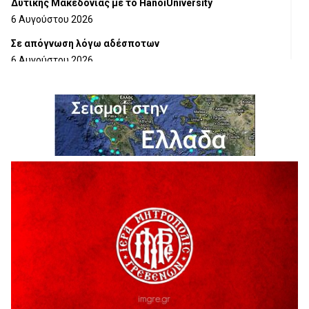
Δυτικής Μακεδονίας με το HanoiUniversity
6 Αυγούστου 2026
Σε απόγνωση λόγω αδέσποτων
6 Αυγούστου 2026
ΔΙΑΚΟΠΗ ΗΛΕΚΤΡΙΚΟΥ ΡΕΥΜΑΤΟΣ
6 Αυγούστου 2026
Ολοκληρώνεται η ασφαλτόστρωση της οδού Περιβόλι –
Αβδέλλα
6 Αυγούστου 2026
H παραδοχή λαθών είναι (και) δύναμη
5 Αυγούστου 2026
Ο ΑΝΔΡΕΑΣ ΑΣΛΑΝΙΔΗΣ ΣΥΝΕΧΙΖΕΙ ΣΤΟΝ ΠΡΩΤΕΑ
ΓΡΕΒΕΝΩΝ
5 Αυγούστου 2026
Ευχαριστήριο Εκπολιτιστικού Συλλόγου Ταξιάρχη προς κ.
Παρασχάκη Αθανάσιο
5 Αυγούστου 2026