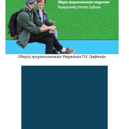
Οδηγός ψυχοκοινωνικών Υπηρεσιών Π.Ε. Γρεβενών