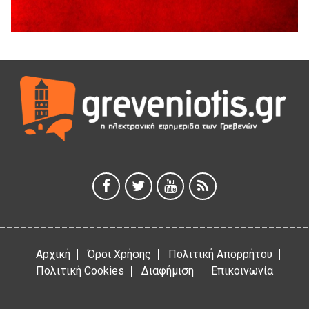
Διακοπή υδροδότησης του Α΄ κλάδου ύδρευσης
5 Αυγούστου 2026
Η Marseaux στα Γρεβενά για μια μοναδική συναυλία
5 Αυγούστου 2026
Θερινό Σινεμά στο πλαίσιο του «Πολιτιστικού
Καλοκαιριού 2026» με την βραβευμένη ταινία «Μικρές
Ανάσες».
5 Αυγούστου 2026
Γρεβενά: Συνελήφθη 18χρονος αλλοδαπός, για κλοπή
εξοπλισμού γυμναστηρίου
5 Αυγούστου 2026
Αρχική
Όροι Χρήσης
Πολιτική Απορρήτου
Πολιτική Cookies
Διαφήμιση
Επικοινωνία