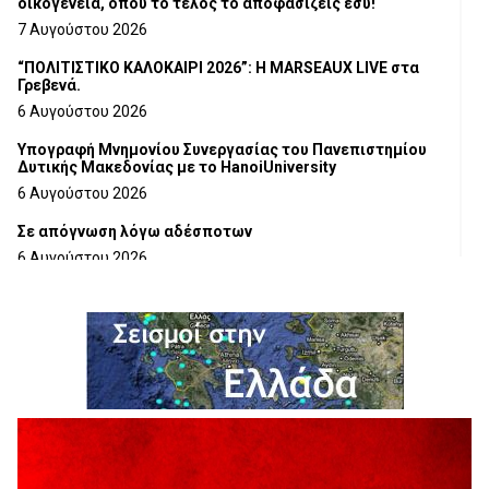
οικογένεια, όπου το τέλος το αποφασίζεις εσύ!
7 Αυγούστου 2026
“ΠΟΛΙΤΙΣΤΙΚΟ ΚΑΛΟΚΑΙΡΙ 2026”: Η MARSEAUX LIVE στα
Γρεβενά.
6 Αυγούστου 2026
Υπογραφή Μνημονίου Συνεργασίας του Πανεπιστημίου
Δυτικής Μακεδονίας με το HanoiUniversity
6 Αυγούστου 2026
Σε απόγνωση λόγω αδέσποτων
6 Αυγούστου 2026
ΔΙΑΚΟΠΗ ΗΛΕΚΤΡΙΚΟΥ ΡΕΥΜΑΤΟΣ
6 Αυγούστου 2026
Ολοκληρώνεται η ασφαλτόστρωση της οδού Περιβόλι –
Αβδέλλα
6 Αυγούστου 2026
H παραδοχή λαθών είναι (και) δύναμη
5 Αυγούστου 2026