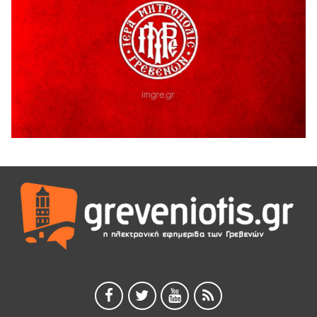
Ο ΑΝΔΡΕΑΣ ΑΣΛΑΝΙΔΗΣ ΣΥΝΕΧΙΖΕΙ ΣΤΟΝ ΠΡΩΤΕΑ
ΓΡΕΒΕΝΩΝ
5 Αυγούστου 2026
Ευχαριστήριο Εκπολιτιστικού Συλλόγου Ταξιάρχη προς κ.
Παρασχάκη Αθανάσιο
5 Αυγούστου 2026
Διακοπή υδροδότησης του Α΄ κλάδου ύδρευσης
5 Αυγούστου 2026
Η Marseaux στα Γρεβενά για μια μοναδική συναυλία
5 Αυγούστου 2026
Θερινό Σινεμά στο πλαίσιο του «Πολιτιστικού
Καλοκαιριού 2026» με την βραβευμένη ταινία «Μικρές
Ανάσες».
5 Αυγούστου 2026
Γρεβενά: Συνελήφθη 18χρονος αλλοδαπός, για κλοπή
εξοπλισμού γυμναστηρίου
5 Αυγούστου 2026