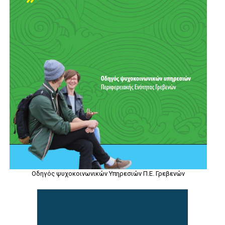
Οδηγός ψυχοκοινωνικών Υπηρεσιών Π.Ε. Γρεβενών