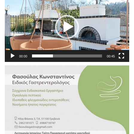
Αναπαραγωγής
Βίντεο
00:00
00:45