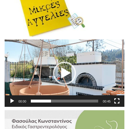
Πρόγραμμα
Αναπαραγωγής
Βίντεο
00:00
00:45