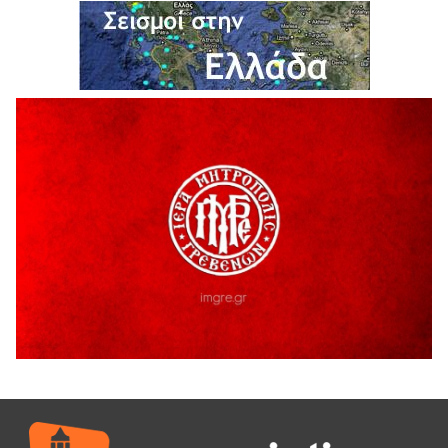
Η Marseaux στα Γρεβενά για μια μοναδική συναυλία
5 Αυγούστου 2026
Θερινό Σινεμά στο πλαίσιο του «Πολιτιστικού
Καλοκαιριού 2026» με την βραβευμένη ταινία «Μικρές
Ανάσες».
5 Αυγούστου 2026
Γρεβενά: Συνελήφθη 18χρονος αλλοδαπός, για κλοπή
εξοπλισμού γυμναστηρίου
5 Αυγούστου 2026
ΑΗ ΛΑΟΣ | 5 Αυγούστου | Υπαίθριο Θέατρο “Καστράκι”,
Γρεβενά
5 Αυγούστου 2026
41η Γιορτή Κρασιού στο Τρίκωμο – «Γιορτή Παράδοσης»
5 Αυγούστου 2026
ΜΟΡΙΟΔΟΤΟΥΜΕΝΑ ΣΕΜΙΝΑΡΙΑ ΑΠΟ ΤΟ ΠΑΝΕΠΙΣΤΗΜΙΟ
ΠΕΙΡΑΙΑ
5 Αυγούστου 2026
ΕΥΧΑΡΙΣΤΙΕΣ Φυσιολατρικού Συλλόγου Γρεβενών