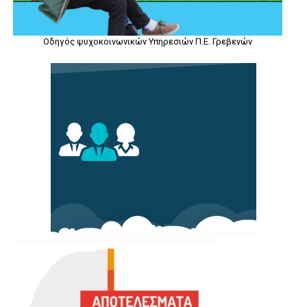
Οδηγός ψυχοκοινωνικών Υπηρεσιών Π.Ε. Γρεβενών