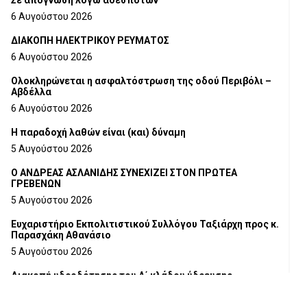
Σε απόγνωση λόγω αδέσποτων
6 Αυγούστου 2026
ΔΙΑΚΟΠΗ ΗΛΕΚΤΡΙΚΟΥ ΡΕΥΜΑΤΟΣ
6 Αυγούστου 2026
Ολοκληρώνεται η ασφαλτόστρωση της οδού Περιβόλι –
Αβδέλλα
6 Αυγούστου 2026
H παραδοχή λαθών είναι (και) δύναμη
5 Αυγούστου 2026
Ο ΑΝΔΡΕΑΣ ΑΣΛΑΝΙΔΗΣ ΣΥΝΕΧΙΖΕΙ ΣΤΟΝ ΠΡΩΤΕΑ
ΓΡΕΒΕΝΩΝ
5 Αυγούστου 2026
Ευχαριστήριο Εκπολιτιστικού Συλλόγου Ταξιάρχη προς κ.
Παρασχάκη Αθανάσιο
5 Αυγούστου 2026
Διακοπή υδροδότησης του Α΄ κλάδου ύδρευσης
5 Αυγούστου 2026