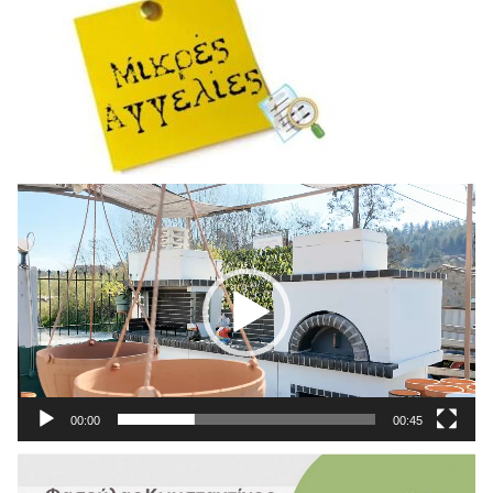
Πρόγραμμα
Αναπαραγωγής
Βίντεο
00:00
00:45