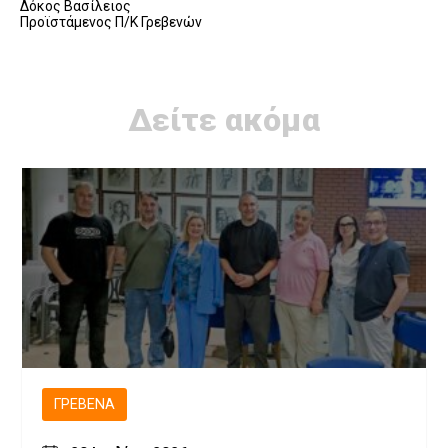
Δόκος Βασίλειος
Προϊστάμενος Π/Κ Γρεβενών
Δείτε ακόμα
ΓΡΕΒΕΝΆ