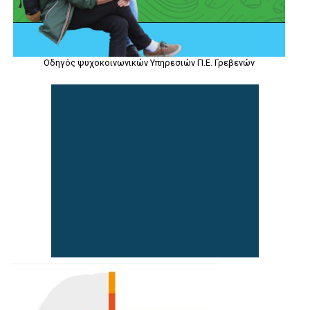
Οδηγός ψυχοκοινωνικών Υπηρεσιών Π.Ε. Γρεβενών