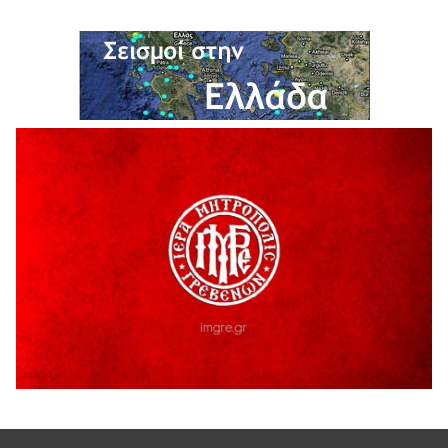
εξοπλισμού γυμναστηρίου
5 Αυγούστου 2026
ΑΗ ΛΑΟΣ | 5 Αυγούστου | Υπαίθριο Θέατρο “Καστράκι”,
Γρεβενά
5 Αυγούστου 2026
41η Γιορτή Κρασιού στο Τρίκωμο – «Γιορτή Παράδοσης»
5 Αυγούστου 2026
ΜΟΡΙΟΔΟΤΟΥΜΕΝΑ ΣΕΜΙΝΑΡΙΑ ΑΠΟ ΤΟ ΠΑΝΕΠΙΣΤΗΜΙΟ
ΠΕΙΡΑΙΑ
5 Αυγούστου 2026
ΕΥΧΑΡΙΣΤΙΕΣ Φυσιολατρικού Συλλόγου Γρεβενών
4 Αυγούστου 2026
Έκτακτη χρηματοδότηση 400.000€ για επιπλέον εργασίες
στο Δημοτικό Στάδιο Γρεβενών «Μίλτος Τεντόγλου»
4 Αυγούστου 2026
Τελικά τι είναι πολιτισμός;
4 Αυγούστου 2026