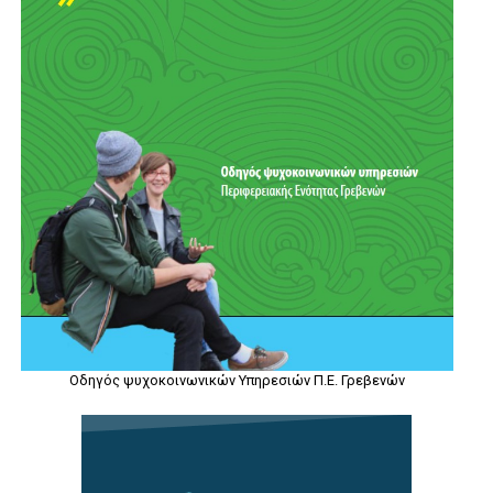
Οδηγός ψυχοκοινωνικών Υπηρεσιών Π.Ε. Γρεβενών