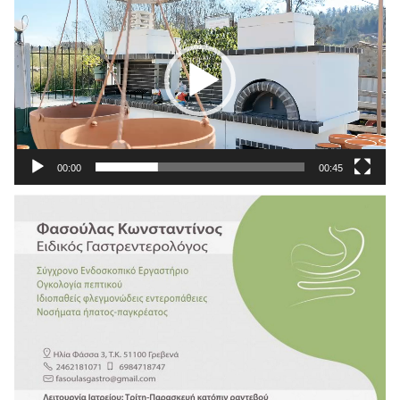
Αναπαραγωγής
Βίντεο
00:00
00:45