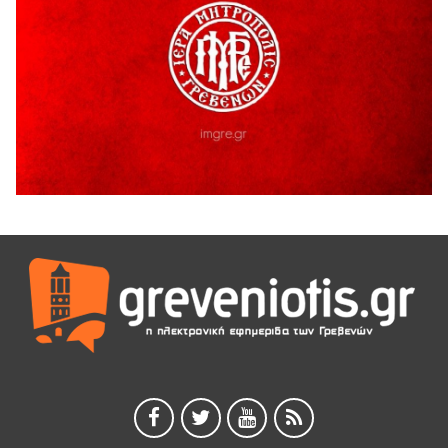
Ο ΑΝΔΡΕΑΣ ΑΣΛΑΝΙΔΗΣ ΣΥΝΕΧΙΖΕΙ ΣΤΟΝ ΠΡΩΤΕΑ
ΓΡΕΒΕΝΩΝ
5 Αυγούστου 2026
Ευχαριστήριο Εκπολιτιστικού Συλλόγου Ταξιάρχη προς κ.
Παρασχάκη Αθανάσιο
5 Αυγούστου 2026
Διακοπή υδροδότησης του Α΄ κλάδου ύδρευσης
5 Αυγούστου 2026
Η Marseaux στα Γρεβενά για μια μοναδική συναυλία
5 Αυγούστου 2026
Θερινό Σινεμά στο πλαίσιο του «Πολιτιστικού
Καλοκαιριού 2026» με την βραβευμένη ταινία «Μικρές
Ανάσες».
5 Αυγούστου 2026
Γρεβενά: Συνελήφθη 18χρονος αλλοδαπός, για κλοπή
εξοπλισμού γυμναστηρίου
5 Αυγούστου 2026