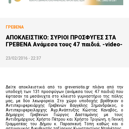
ΓΡΕΒΕΝΆ
ΑΠΟΚΛΕΙΣΤΙΚΟ: ΣΥΡΙΟΙ ΠΡΟΣΦΥΓΕΣ ΣΤΑ
ΓΡΕΒΕΝΑ Ανάμεσα τους 47 παιδιά. -video-
23/02/2016 - 22:37
Δείτε αποκλειστικά από το greveniotis.gr πλάνα από την
υποδοχή των 131 προσφύγων (ανάμεσα τους 47 παιδιά) που
έφτασαν τα μεσάνυχτα στο κλειστό γυμναστήριο της πόλης
μας, με δύο λεωφορεία. Στο χώρο υποδοχής βρέθηκαν ο
Αντιπεριφερειάρχης Γρεβενών Βαγγέλης Σημανδράκος, ο
Αντιπεριφερειλαρχης Αγρ.Ανάπτυξης Κώστας Καναβός, ο
Δήμαρχος Γρεβενών Γιώργος Δασταμάνης με τους
Αντιδημάρχους Χρήστο Πέτρου και Χρήστο Τριγώνη, η Γενική
Γραμματέας του Δήμου κ. Παρασκευή Τόπη καθώς και ο
αστυνομικός Διευθυντής ταξίαρχος Κωνσταντίνος Νταλέτσος.