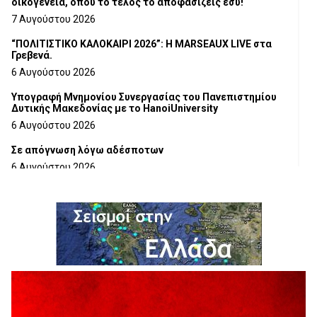
οικογένεια, όπου το τέλος το αποφασίζεις εσύ!
7 Αυγούστου 2026
“ΠΟΛΙΤΙΣΤΙΚΟ ΚΑΛΟΚΑΙΡΙ 2026”: Η MARSEAUX LIVE στα
Γρεβενά.
6 Αυγούστου 2026
Υπογραφή Μνημονίου Συνεργασίας του Πανεπιστημίου
Δυτικής Μακεδονίας με το HanoiUniversity
6 Αυγούστου 2026
Σε απόγνωση λόγω αδέσποτων
6 Αυγούστου 2026
ΔΙΑΚΟΠΗ ΗΛΕΚΤΡΙΚΟΥ ΡΕΥΜΑΤΟΣ
6 Αυγούστου 2026
Ολοκληρώνεται η ασφαλτόστρωση της οδού Περιβόλι –
Αβδέλλα
6 Αυγούστου 2026
H παραδοχή λαθών είναι (και) δύναμη
5 Αυγούστου 2026