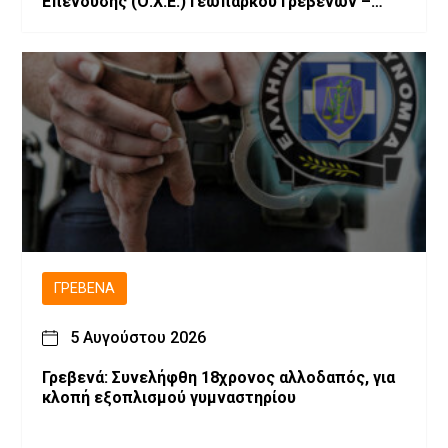
Επένδυσης (Ο.Χ.Ε.) Γεωπάρκου Γρεβενών –
Κοζάνης
ΓΡΕΒΕΝΆ
5 Αυγούστου 2026
Γρεβενά: Συνελήφθη 18χρονος αλλοδαπός, για
κλοπή εξοπλισμού γυμναστηρίου