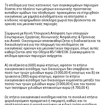
Το επίδομα για τους κατοικους των συγκεκριμένων περιοχών
δίνεται στο πλαίσιο των μέτρων κοινωνικής προστασίας
ευπαθών ομάδων του πληθυσμού προκειμένου να στηριχθούν
οικογένειες με χαμηλά εισοδήματα και να αποτραπεί ο
κίνδυνος να ερημωθούν ολόκληρα χωριά που βρίσκονται σε
ορεινές και μειονεκτικές περιοχές.
Σύμφωνα με Κοινή Υπουργική Απόφαση των υπουργών
Εσωτερικών, Εργασίας, Κοινωνικής Ασφάλισης & Πρόνοιας
και Αναπλ. Οικονομικών επανακαθορίζεται η διαδικασία και τα
δικαιολογητικά για την πληρωμή του επιδόματος σε
οικογένειες ορεινών και μειονεκτικών περιοχών, όπως αυτές
καθορίζονται από την Οδηγία 85/148/ΕΟΚ. Συγκεκριμένα το
επίδομα ορεινών περιοχών ανέρχεται:
Α) σε εξακόσια (600) ευρώ ετησίως, εφόσον το ετήσιο
οικογενειακό εισόδημα, των δικαιούχων δεν υπερβαίνει το
ποσό των τριών χιλιάδων ευρώ (3.000,00 €) ετησίως και Β) σε
τριακόσια (300) ευρώ ετησίως, εφόσον το ετήσιο
οικογενειακό εισόδημα των δικαιούχων κυμαίνεται μεταξύ του
ποσού των τριών χιλιάδων ευρώ (3.000,00 €) και του ποσού
των τεσσάρων χιλιάδων επτακοσίων ευρώ (4.700,00 €).
Ως ετήσιο οικογενειακό εισόδημα νοείται το συνολικό ετήσιο
φορολογούμενο πραγματικό ή τεκμαρτό, καθώς και το
απαλλασσόμενο ή φορολογούμενο με ειδικό τρόπο εισόδημα