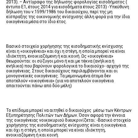
2013). – Αντίγραφο της δήλωσης φορολογίας εισοδήματος (
έντυπο Ε1, έτους 2014 για εισοδήματα έτους 2013) -Υπεύθυνη
δήλωση του ν.1599/1986 του δικαιούχου, περί της μη
είσπραξης της οικονομικής ενίσχυσης άλλη φορά για την ίδια
οικογένεια μέσα στο ίδιο έτος.
Βασικό στοιχείο χορήγησης της εισοδηματικής ενίσχυσης
είναι η «οικογένεια» και όχι η στέγη, η οποία μπορεί να είναι
ιδιόκτητη, ενοικιαζόμενη ή και κοινή. Ως «οικογένεια»
θεωρούνται: οι σύζυγοι μόνο ή και με τέκνα (ανήλικα ή
ενήλικα) που βαρύνουν φορολογικά το δικαιούχο- αρχηγό της
οικογένειας. Στους δικαιούχους περιλαμβάνονται και οι
μονογονεϊκές οικογένειες. Τα μεμονωμένα άτομα δεν
αποτελούν «οικογένεια» (για να αποτελούν οικογένεια
απαιτούνται πάνω από δύο μέλη)
Το επίδομα μπορεί να αιτηθεί ο δικαιούχος μέσω των Κέντρων
Εξυπηρέτησης Πολιτών των Δήμων. Όσον αφορά την έννοια
της οικογένειας νοικοκυριού διευκρινίζεται: -Βασικό στοιχείο
χορήγησης της εισοδηματικής ενίσχυσης είναι η οικογένεια
και όχι η στέγη, η οποία μπορεί να είναι ιδιόκτητη,
ενοικιαζόμενη ή και κοινή.