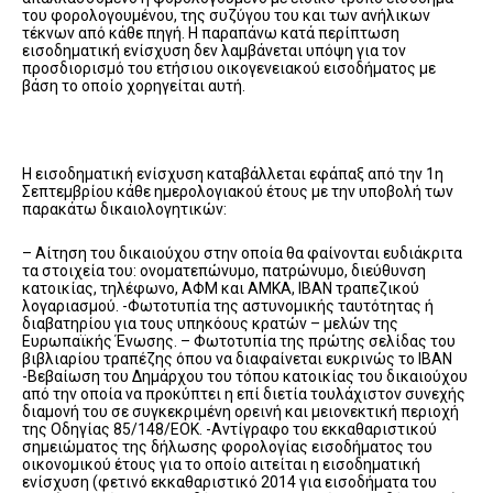
του φορολογουμένου, της συζύγου του και των ανήλικων
τέκνων από κάθε πηγή. Η παραπάνω κατά περίπτωση
εισοδηματική ενίσχυση δεν λαμβάνεται υπόψη για τον
προσδιορισμό του ετήσιου οικογενειακού εισοδήματος με
βάση το οποίο χορηγείται αυτή.
Η εισοδηματική ενίσχυση καταβάλλεται εφάπαξ από την 1η
Σεπτεμβρίου κάθε ημερολογιακού έτους με την υποβολή των
παρακάτω δικαιολογητικών:
– Αίτηση του δικαιούχου στην οποία θα φαίνονται ευδιάκριτα
τα στοιχεία του: ονοματεπώνυμο, πατρώνυμο, διεύθυνση
κατοικίας, τηλέφωνο, ΑΦΜ και ΑΜΚΑ, ΙΒΑΝ τραπεζικού
λογαριασμού. -Φωτοτυπία της αστυνομικής ταυτότητας ή
διαβατηρίου για τους υπηκόους κρατών – μελών της
Ευρωπαϊκής Ένωσης. – Φωτοτυπία της πρώτης σελίδας του
βιβλιαρίου τραπέζης όπου να διαφαίνεται ευκρινώς το IBAN
-Βεβαίωση του Δημάρχου του τόπου κατοικίας του δικαιούχου
από την οποία να προκύπτει η επί διετία τουλάχιστον συνεχής
διαμονή του σε συγκεκριμένη ορεινή και μειονεκτική περιοχή
της Οδηγίας 85/148/ΕΟΚ. -Αντίγραφο του εκκαθαριστικού
σημειώματος της δήλωσης φορολογίας εισοδήματος του
οικονομικού έτους για το οποίο αιτείται η εισοδηματική
ενίσχυση (φετινό εκκαθαριστικό 2014 για εισοδήματα του