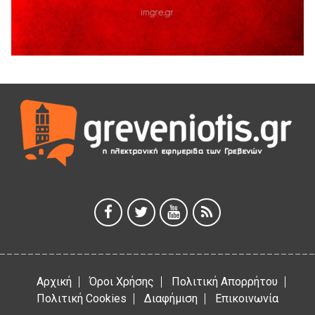
5 Αυγούστου 2026
Ευχαριστήριο Εκπολιτιστικού Συλλόγου Ταξιάρχη προς κ.
Παρασχάκη Αθανάσιο
5 Αυγούστου 2026
Διακοπή υδροδότησης του Α΄ κλάδου ύδρευσης
5 Αυγούστου 2026
Η Marseaux στα Γρεβενά για μια μοναδική συναυλία
5 Αυγούστου 2026
Θερινό Σινεμά στο πλαίσιο του «Πολιτιστικού
Καλοκαιριού 2026» με την βραβευμένη ταινία «Μικρές
Ανάσες».
5 Αυγούστου 2026
Αρχική
Όροι Χρήσης
Πολιτική Απορρήτου
Πολιτική Cookies
Διαφήμιση
Επικοινωνία