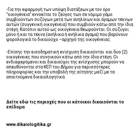
-Για την εφαρμογή των υπόψη διατάξεων με τον όρο
“οικογένεια” εννοείται το ζεύγος των σε νόμιμο γάμο
συμβιούντων συζύγων μετά των ανηλίκων και άγαμων τέκνων
αυτών (συγγενική οικογένεια) που συμβιούν κάτω από την ίδια
στέγη. Κατόπιν αυτού ως οικογένεια θεωρούνται: Οι σύζυγοι
μόνο ή και τα τέκνα (ανήλικα ή ενήλικα άγαμα) που βαρύνουν
φορολογικά το δικαιούχο –αρχηγό της οικογένειας.
-Επίσης την εισοδηματική ενίσχυση δικαιούνται και δυο (2)
οικογένειες που συνοικούν κάτω από την ίδια στέγη. Οι
ενδιαφερόμενοι και δικαιούχοι της ενίσχυσης μπορούν να
απευθύνονται στα ΚΕΠ του Δήμου για περισσότερες
πληροφορίες και την υποβολή της αίτησης μαζί με τα
απαιτούμενα δικαιολογητικά.
Δείτε εδώ τις περιοχές που οι κάτοικοι δικαιούνται το
επίδομα
www.dikaiologitika.gr