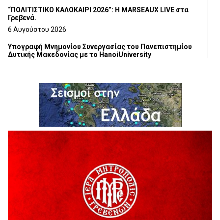
“ΠΟΛΙΤΙΣΤΙΚΟ ΚΑΛΟΚΑΙΡΙ 2026”: Η MARSEAUX LIVE στα
Γρεβενά.
6 Αυγούστου 2026
Υπογραφή Μνημονίου Συνεργασίας του Πανεπιστημίου
Δυτικής Μακεδονίας με το HanoiUniversity
6 Αυγούστου 2026
Σε απόγνωση λόγω αδέσποτων
6 Αυγούστου 2026
ΔΙΑΚΟΠΗ ΗΛΕΚΤΡΙΚΟΥ ΡΕΥΜΑΤΟΣ
6 Αυγούστου 2026
Ολοκληρώνεται η ασφαλτόστρωση της οδού Περιβόλι –
Αβδέλλα
6 Αυγούστου 2026
H παραδοχή λαθών είναι (και) δύναμη
5 Αυγούστου 2026
Ο ΑΝΔΡΕΑΣ ΑΣΛΑΝΙΔΗΣ ΣΥΝΕΧΙΖΕΙ ΣΤΟΝ ΠΡΩΤΕΑ
ΓΡΕΒΕΝΩΝ