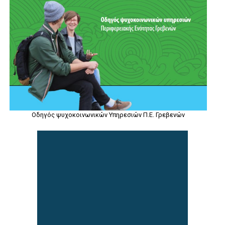
Οδηγός ψυχοκοινωνικών Υπηρεσιών Π.Ε. Γρεβενών