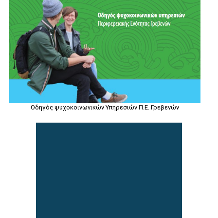
Οδηγός ψυχοκοινωνικών Υπηρεσιών Π.Ε. Γρεβενών