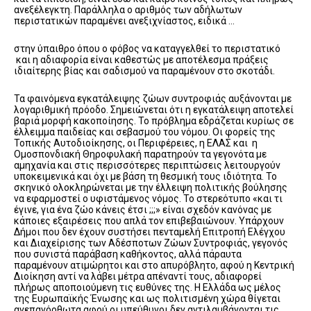
ανεξέλεγκτη. Παράλληλα ο αριθμός των αδήλωτων
περιστατικών παραμένει ανεξιχνίαστος, ειδικά …
στην ύπαιθρο όπου ο φόβος να καταγγελθεί το περιστατικό
και η αδιαφορία είναι καθεστώς με αποτέλεσμα πράξεις
ιδιαίτερης βίας και σαδισμού να παραμένουν στο σκοτάδι.
Τα φαινόμενα εγκατάλειψης ζώων συντροφιάς αυξάνονται με
λογαριθμική πρόοδο. Σημειώνεται ότι η εγκατάλειψη αποτελεί
βαριά μορφή κακοποίησης. Το πρόβλημα εδράζεται κυρίως σε
έλλειμμα παιδείας και σεβασμού του νόμου. Οι φορείς της
Τοπικής Αυτοδιοίκησης, οι Περιφέρειες, η ΕΛΑΣ και η
Ομοσπονδιακή Θηροφυλακή παρατηρούν τα γεγονότα με
αμηχανία και στις περισσότερες περιπτώσεις λειτουργούν
υποκειμενικά και όχι με βάση τη θεσμική τους ιδιότητα. Το
σκηνικό ολοκληρώνεται με την έλλειψη πολιτικής βούλησης
να εφαρμοστεί ο υφιστάμενος νόμος. Το στερεότυπο «και τι
έγινε, για ένα ζώο κάνεις έτσι ;;;» είναι σχεδόν κανόνας με
κάποιες εξαιρέσεις που απλά τον επιβεβαιώνουν. Υπάρχουν
Δήμοι που δεν έχουν συστήσει πενταμελή Επιτροπή Ελέγχου
και Διαχείρισης των Αδέσποτων Ζώων Συντροφιάς, γεγονός
που συνιστά παράβαση καθήκοντος, αλλά πάραυτα
παραμένουν ατιμώρητοι και στο απυρόβλητο, αφού η Κεντρική
Διοίκηση αντί να λάβει μέτρα απέναντί τους, αδιαφορεί
πλήρως αποποιούμενη τις ευθύνες της. Η Ελλάδα ως μέλος
της Ευρωπαϊκής Ένωσης και ως πολιτισμένη χώρα θίγεται
ανεπανόρθωτα αφού οι υπεύθυνοι δεν αντιλαμβάνονται τις