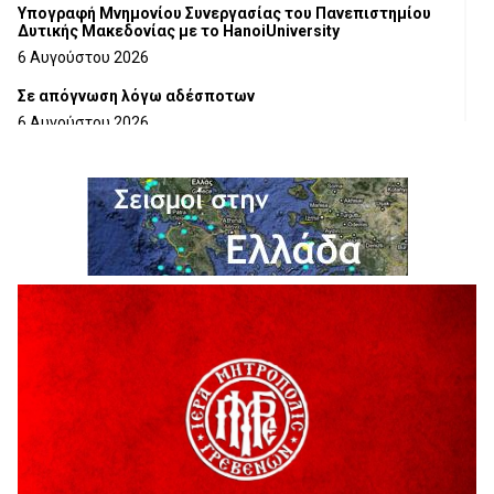
Υπογραφή Μνημονίου Συνεργασίας του Πανεπιστημίου
Δυτικής Μακεδονίας με το HanoiUniversity
6 Αυγούστου 2026
Σε απόγνωση λόγω αδέσποτων
6 Αυγούστου 2026
ΔΙΑΚΟΠΗ ΗΛΕΚΤΡΙΚΟΥ ΡΕΥΜΑΤΟΣ
6 Αυγούστου 2026
Ολοκληρώνεται η ασφαλτόστρωση της οδού Περιβόλι –
Αβδέλλα
6 Αυγούστου 2026
H παραδοχή λαθών είναι (και) δύναμη
5 Αυγούστου 2026
Ο ΑΝΔΡΕΑΣ ΑΣΛΑΝΙΔΗΣ ΣΥΝΕΧΙΖΕΙ ΣΤΟΝ ΠΡΩΤΕΑ
ΓΡΕΒΕΝΩΝ
5 Αυγούστου 2026
Ευχαριστήριο Εκπολιτιστικού Συλλόγου Ταξιάρχη προς κ.
Παρασχάκη Αθανάσιο