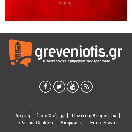
5 Αυγούστου 2026
Διακοπή υδροδότησης του Α΄ κλάδου ύδρευσης
5 Αυγούστου 2026
Η Marseaux στα Γρεβενά για μια μοναδική συναυλία
5 Αυγούστου 2026
Θερινό Σινεμά στο πλαίσιο του «Πολιτιστικού
Καλοκαιριού 2026» με την βραβευμένη ταινία «Μικρές
Ανάσες».
5 Αυγούστου 2026
Γρεβενά: Συνελήφθη 18χρονος αλλοδαπός, για κλοπή
εξοπλισμού γυμναστηρίου
5 Αυγούστου 2026
Αρχική
Όροι Χρήσης
Πολιτική Απορρήτου
Πολιτική Cookies
Διαφήμιση
Επικοινωνία