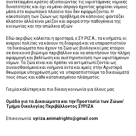
συντεταγμένο κράτος αξιοποιώντας τις υφιστάμενες νομικές
δυνατότητες και όχι να μένει άπραγο έχοντας ψηφίσει νόμους
μέσα στο ευρωπαϊκό πλαίσιο που δεν εφαρμόζονται. Η
κακοποίηση των ζώων ως πρόβλημα σε κάποιους φαντάζει
έλασσον αλλά είναι μείζον και αφορά στην παθογένεια της
κοινωνίας και την απώλεια αξιών.
Εδώ ακριβώς καλείται η αριστερά, ο ΣΥ.ΡΙΖ.Α., τα κινήματα, οι
ενεργοί πολίτες να κάνουν τη διαφορά και να υπερασπιστούν
τα δικαιώματα που έχουν τα ζώα ως βιολογικοί μας εταίροι
σε ένα κοινό βιώσιμο περιβάλλον και να απαιτήσουν την πλήρη
εφαρμογή και βελτίωση και αυστηροποίηση των υφιστάμενων
νόμων. Τα ζώα είναι και πρέπει να αντιμετωπίζονται ως
συναισθανόμενα και νοήμονα όντα και εμείς στην Αριστερά
θεωρούμε υποχρέωσή μας να υπερασπιστούμε τα δικαιώματά
τους όπως και κάθε καταπιεσμένου πλάσματος.
Για μία καλύτερη και πιο δίκαιη κοινωνία για όλους μας.
Ομάδα για τα Δικαιώματα και την Προστασία των Ζώων/
Τμήμα Οικολογίας Περιβάλλοντος ΣΥΡΙΖΑ
Επικοινωνία:
syriza.animalrights@gmail.com