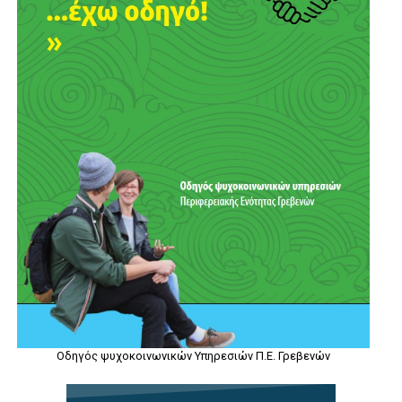
Οδηγός ψυχοκοινωνικών Υπηρεσιών Π.Ε. Γρεβενών