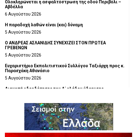
Ολοκληρώνεται η ασφαλτόστρωση της οδού Περιβόλι –
Αβδέλλα
6 Αυγούστου 2026
H παραδοχή λαθών είναι (και) δύναμη
5 Αυγούστου 2026
Ο ΑΝΔΡΕΑΣ ΑΣΛΑΝΙΔΗΣ ΣΥΝΕΧΙΖΕΙ ΣΤΟΝ ΠΡΩΤΕΑ
ΓΡΕΒΕΝΩΝ
5 Αυγούστου 2026
Ευχαριστήριο Εκπολιτιστικού Συλλόγου Ταξιάρχη προς κ.
Παρασχάκη Αθανάσιο
5 Αυγούστου 2026
Διακοπή υδροδότησης του Α΄ κλάδου ύδρευσης
5 Αυγούστου 2026
Η Marseaux στα Γρεβενά για μια μοναδική συναυλία
5 Αυγούστου 2026
Θερινό Σινεμά στο πλαίσιο του «Πολιτιστικού
Καλοκαιριού 2026» με την βραβευμένη ταινία «Μικρές
Ανάσες».