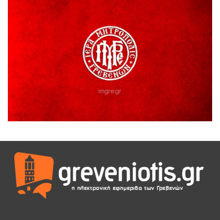
5 Αυγούστου 2026
Γρεβενά: Συνελήφθη 18χρονος αλλοδαπός, για κλοπή
εξοπλισμού γυμναστηρίου
5 Αυγούστου 2026
ΑΗ ΛΑΟΣ | 5 Αυγούστου | Υπαίθριο Θέατρο “Καστράκι”,
Γρεβενά
5 Αυγούστου 2026
41η Γιορτή Κρασιού στο Τρίκωμο – «Γιορτή Παράδοσης»
5 Αυγούστου 2026
ΜΟΡΙΟΔΟΤΟΥΜΕΝΑ ΣΕΜΙΝΑΡΙΑ ΑΠΟ ΤΟ ΠΑΝΕΠΙΣΤΗΜΙΟ
ΠΕΙΡΑΙΑ
5 Αυγούστου 2026
ΕΥΧΑΡΙΣΤΙΕΣ Φυσιολατρικού Συλλόγου Γρεβενών
4 Αυγούστου 2026
Έκτακτη χρηματοδότηση 400.000€ για επιπλέον εργασίες
στο Δημοτικό Στάδιο Γρεβενών «Μίλτος Τεντόγλου»
4 Αυγούστου 2026