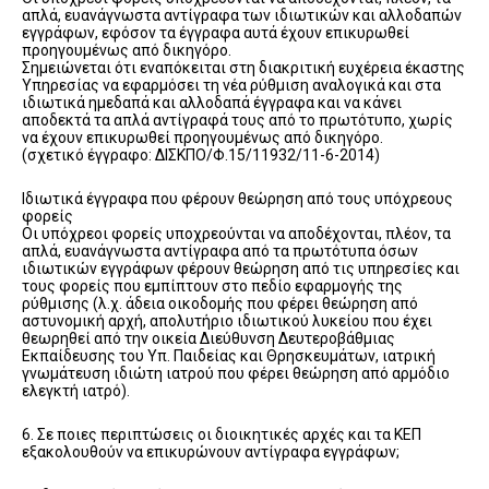
απλά, ευανάγνωστα αντίγραφα των ιδιωτικών και αλλοδαπών
εγγράφων, εφόσον τα έγγραφα αυτά έχουν επικυρωθεί
προηγουμένως από δικηγόρο.
Σημειώνεται ότι εναπόκειται στη διακριτική ευχέρεια έκαστης
Υπηρεσίας να εφαρμόσει τη νέα ρύθμιση αναλογικά και στα
ιδιωτικά ημεδαπά και αλλοδαπά έγγραφα και να κάνει
αποδεκτά τα απλά αντίγραφά τους από το πρωτότυπο, χωρίς
να έχουν επικυρωθεί προηγουμένως από δικηγόρο.
(σχετικό έγγραφο: ΔΙΣΚΠΟ/Φ.15/11932/11-6-2014)
Ιδιωτικά έγγραφα που φέρουν θεώρηση από τους υπόχρεους
φορείς
Οι υπόχρεοι φορείς υποχρεούνται να αποδέχονται, πλέον, τα
απλά, ευανάγνωστα αντίγραφα από τα πρωτότυπα όσων
ιδιωτικών εγγράφων φέρουν θεώρηση από τις υπηρεσίες και
τους φορείς που εμπίπτουν στο πεδίο εφαρμογής της
ρύθμισης (λ.χ. άδεια οικοδομής που φέρει θεώρηση από
αστυνομική αρχή, απολυτήριο ιδιωτικού λυκείου που έχει
θεωρηθεί από την οικεία Διεύθυνση Δευτεροβάθμιας
Εκπαίδευσης του Υπ. Παιδείας και Θρησκευμάτων, ιατρική
γνωμάτευση ιδιώτη ιατρού που φέρει θεώρηση από αρμόδιο
ελεγκτή ιατρό).
6. Σε ποιες περιπτώσεις οι διοικητικές αρχές και τα ΚΕΠ
εξακολουθούν να επικυρώνουν αντίγραφα εγγράφων;