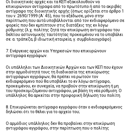
Οι διοικητικές αρχές και τα ΚΕΠ εξακολουθούν να
επικυρώνουν αντίγραφα από το πρωτότυπο ή από το ακριβές
αντίγραφο της διοικητικής αρχής (όπως ορίζεται στο άρθρο 1
του ν. 2690/1999 (Α΄ 45), που το εξέδωσε, μόνο στην
περίπτωση που αυτά υποβάλλονται από τον ενδιαφερόμενο σε
φορείς που δεν εμπίπτουν στις διατάξεις της εν λόγω
ρύθμισης (λ.χ. πολίτης ζητά την επικύρωση αντιγράφου του
δελτίου αστυνομικής ταυτότητας προκειμένου να το υποβάλει
σε: α. τράπεζα, β ιδιωτική εταιρεία, γ. συμβολαιογράφο).
7. Ενέργειες αρχών και Υπηρεσιών που επικυρώνουν
αντίγραφα εγγράφων.
Οι υπάλληλοι των Διοικητικών Αρχών και των ΚΕΠ που έχουν
στην αρμοδιότητά τους τη διαδικασία της επικύρωσης
αντιγράφων εγγράφων, θα πρέπει να ρωτούν τον
ενδιαφερόμενο πού θα υποβάλει το εν λόγω αντίγραφο,
προκειμένου, εν συνεχεία, να προβούν στην επικύρωση ή μη
του προσκομιζόμενου αντιγράφου, με βάση τη νέα ρύθμιση. Ο
υπάλληλος θα αρκείται στην προφορική δήλωση του πολίτη.
8. Επικυρώνεται αντίγραφο εγγράφου όταν ο ενδιαφερόμενος
δηλώσει ότι το θέλει για το αρχείο του;
Ο αρμόδιος υπάλληλος δεν θα προβαίνει στην επικύρωση
αντιγράφου εγγράφου, στην περίπτωση που ο πολίτης