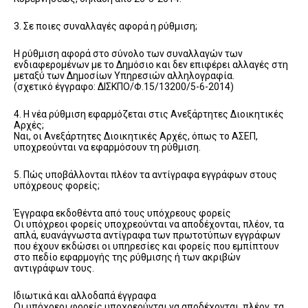
3. Σε ποιες συναλλαγές αφορά η ρύθμιση;
Η ρύθμιση αφορά στο σύνολο των συναλλαγών των
ενδιαφερομένων με το Δημόσιο και δεν επιφέρει αλλαγές στη
μεταξύ των Δημοσίων Υπηρεσιών αλληλογραφία.
(σχετικό έγγραφο: ΔΙΣΚΠΟ/Φ.15/13200/5-6-2014)
4. Η νέα ρύθμιση εφαρμόζεται στις Ανεξάρτητες Διοικητικές
Αρχές;
Ναι, οι Ανεξάρτητες Διοικητικές Αρχές, όπως το ΑΣΕΠ,
υποχρεούνται να εφαρμόσουν τη ρύθμιση.
5. Πώς υποβάλλονται πλέον τα αντίγραφα εγγράφων στους
υπόχρεους φορείς;
Έγγραφα εκδοθέντα από τους υπόχρεους φορείς
Οι υπόχρεοι φορείς υποχρεούνται να αποδέχονται, πλέον, τα
απλά, ευανάγνωστα αντίγραφα των πρωτοτύπων εγγράφων
που έχουν εκδώσει οι υπηρεσίες και φορείς που εμπίπτουν
στο πεδίο εφαρμογής της ρύθμισης ή των ακριβών
αντιγράφων τους.
Ιδιωτικά και αλλοδαπά έγγραφα
Οι υπόχρεοι φορείς υποχρεούνται να αποδέχονται, πλέον, τα