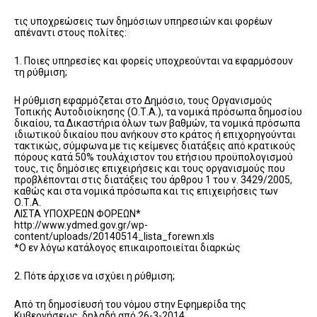
τις υποχρεώσεις των δημόσιων υπηρεσιών και φορέων
απέναντι στους πολίτες:
1. Ποιες υπηρεσίες και φορείς υποχρεούνται να εφαρμόσουν
τη ρύθμιση;
Η ρύθμιση εφαρμόζεται στο Δημόσιο, τους Οργανισμούς
Τοπικής Αυτοδιοίκησης (Ο.Τ.Α.), τα νομικά πρόσωπα δημοσίου
δικαίου, τα Δικαστήρια όλων των βαθμών, τα νομικά πρόσωπα
ιδιωτικού δικαίου που ανήκουν στο κράτος ή επιχορηγούνται
τακτικώς, σύμφωνα με τις κείμενες διατάξεις από κρατικούς
πόρους κατά 50% τουλάχιστον του ετήσιου προϋπολογισμού
τους, τις δημόσιες επιχειρήσεις και τους οργανισμούς που
προβλέπονται στις διατάξεις του άρθρου 1 του ν. 3429/2005,
καθώς και στα νομικά πρόσωπα και τις επιχειρήσεις των
Ο.Τ.Α.
ΛΙΣΤΑ ΥΠΟΧΡΕΩΝ ΦΟΡΕΩΝ*
http://www.ydmed.gov.gr/wp-
content/uploads/20140514_lista_forewn.xls
*Ο εν λόγω κατάλογος επικαιροποιείται διαρκώς
2. Πότε άρχισε να ισχύει η ρύθμιση;
Από τη δημοσίευσή του νόμου στην Εφημερίδα της
Κυβερνήσεως, δηλαδή από 26-3-2014.