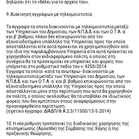
δηλώσει ότι το «θέλει για το αρχείο του».
9. Διακίνηση εγγράφων με τηλεομοιοτυπία.
Τα έγγραφα τα οποία διακινούνται με τηλεομοιοτυπία μεταξύ
των Υπηρεσιών του Δημοσίου, των Ν.Π.Δ.Δ. και των Ο.Τ.Α. α΄
και β΄ βαθμού, πλέον δεν επικυρώνονται από τον
εξουσιοδοτημένο υπάλληλο της Υπηρεσίας προς την οποία
αποστέλλονται είτε αυτά πρόκειται να χρησιμοποιηθούν από
την ίδια την παραλαμβάνουσα Υπηρεσία είτε αυτά πρόκειται να
χορηγηθούν στον ενδιαφερόμενο πολίτη, ο οποίος στη
συνέχεια θα τα προσκομίσει σε υπηρεσίες και φορείς που
υπάγονται στο ρυθμιστικό πεδίο του ν. 4250/2014.
Έγγραφα τα οποία -κατά τα ανωτέρω- διακινούνται με
τηλεομοιοτυπία μεταξύ των Υπηρεσιών του Δημοσίου, των
Ν.Π.Δ.Δ. και των Ο.Τ.Α. α΄ και β΄ βαθμού επικυρώνονται από τον
εξουσιοδοτημένο υπάλληλο της Υπηρεσίας προς την οποία
αποστέλλονται μόνο στην περίπτωση που αυτά θα χορηγηθούν
σε πολίτη, ο οποίος ακολούθως θα τα υποβάλει σε ιδιωτικούς
φορείς που δεν εμπίπτουν στους αναφερόμενους στην
προαναφερθείσα περίπτωση.
(σχετικό έγγραφο: ΔΙΑΔΠ/Φ.Α.2.3/11500/13-5-2014)
10. Η νέα ρύθμιση τροποποιεί τις διαδικασίες χορήγησης της
επισημείωσης (Apostille) της Σύμβασης της Χάγης ή της
προξενικής θεώρησης;