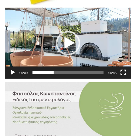
Πρόγραμμα
Αναπαραγωγής
Βίντεο
00:00
00:45