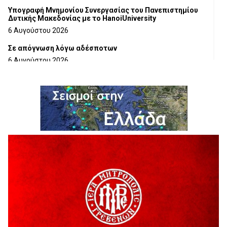
Υπογραφή Μνημονίου Συνεργασίας του Πανεπιστημίου
Δυτικής Μακεδονίας με το HanoiUniversity
6 Αυγούστου 2026
Σε απόγνωση λόγω αδέσποτων
6 Αυγούστου 2026
ΔΙΑΚΟΠΗ ΗΛΕΚΤΡΙΚΟΥ ΡΕΥΜΑΤΟΣ
6 Αυγούστου 2026
Ολοκληρώνεται η ασφαλτόστρωση της οδού Περιβόλι –
Αβδέλλα
6 Αυγούστου 2026
H παραδοχή λαθών είναι (και) δύναμη
5 Αυγούστου 2026
Ο ΑΝΔΡΕΑΣ ΑΣΛΑΝΙΔΗΣ ΣΥΝΕΧΙΖΕΙ ΣΤΟΝ ΠΡΩΤΕΑ
ΓΡΕΒΕΝΩΝ
5 Αυγούστου 2026
Ευχαριστήριο Εκπολιτιστικού Συλλόγου Ταξιάρχη προς κ.
Παρασχάκη Αθανάσιο