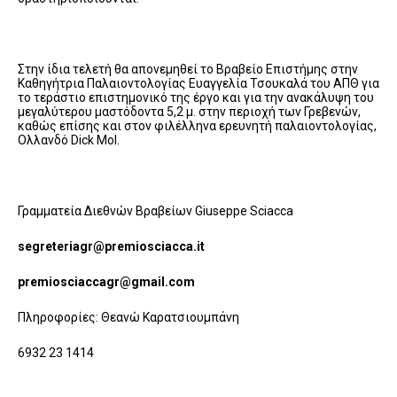
Στην ίδια τελετή θα απονεμηθεί το Βραβείο Επιστήμης στην
Καθηγήτρια Παλαιοντολογίας Ευαγγελία Τσουκαλά του ΑΠΘ για
το τεράστιο επιστημονικό της έργο και για την ανακάλυψη του
μεγαλύτερου μαστόδοντα 5,2 μ. στην περιοχή των Γρεβενών,
καθώς επίσης και στον φιλέλληνα ερευνητή παλαιοντολογίας,
Ολλανδό Dick Mol.
Γραμματεία Διεθνών Βραβείων Giuseppe Sciacca
segreteriagr@premiosciacca.it
premiosciaccagr@gmail.com
Πληροφορίες: Θεανώ Καρατσιουμπάνη
6932 23 1414