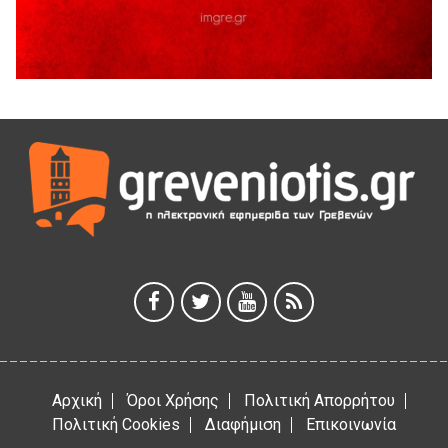
5 Αυγούστου 2026
Διακοπή υδροδότησης του Α΄ κλάδου ύδρευσης
5 Αυγούστου 2026
Η Marseaux στα Γρεβενά για μια μοναδική συναυλία
5 Αυγούστου 2026
Θερινό Σινεμά στο πλαίσιο του «Πολιτιστικού
Καλοκαιριού 2026» με την βραβευμένη ταινία «Μικρές
Ανάσες».
5 Αυγούστου 2026
Γρεβενά: Συνελήφθη 18χρονος αλλοδαπός, για κλοπή
εξοπλισμού γυμναστηρίου
5 Αυγούστου 2026
Αρχική
Όροι Χρήσης
Πολιτική Απορρήτου
Πολιτική Cookies
Διαφήμιση
Επικοινωνία