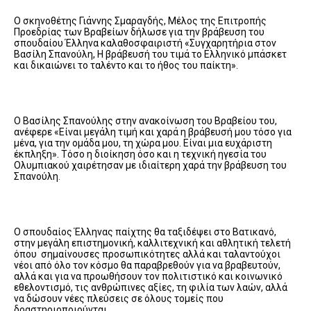
Ο σκηνοθέτης Γιάννης Σμαραγδής, Μέλος της Επιτροπής
Προεδρίας των Βραβείων δήλωσε για την βράβευση του
σπουδαίου Έλληνα καλαθοσφαιριστή «Συγχαρητήρια στον
Βασίλη Σπανούλη, Η βράβευσή του τιμά το Ελληνικό μπάσκετ
και δικαιώνει το ταλέντο και το ήθος του παίκτη».
Ο Βασίλης Σπανούλης στην ανακοίνωση του Βραβείου του,
ανέφερε «Είναι μεγάλη τιμή και χαρά η βράβευσή μου τόσο για
μένα, για την ομάδα μου, τη χώρα μου. Είναι μια ευχάριστη
έκπληξη». Τόσο η διοίκηση όσο και η τεχνική ηγεσία του
Ολυμπιακού χαιρέτησαν με ιδιαίτερη χαρά την βράβευση του
Σπανούλη.
Ο σπουδαίος Έλληνας παίχτης θα ταξιδέψει στο Βατικανό,
στην μεγάλη επιστημονική, καλλιτεχνική και αθλητική τελετή
όπου σημαίνουσες προσωπικότητες αλλά και ταλαντούχοι
νέοι από όλο τον κόσμο θα παραβρεθούν για να βραβευτούν,
αλλά και για να προωθήσουν τον πολιτιστικό και κοινωνικό
εθελοντισμό, τις ανθρώπινες αξίες, τη φιλία των λαών, αλλά
να δώσουν νέες πλεύσεις σε όλους τομείς που
δραστηριοποιούνται.