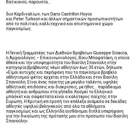
Βατικανού, παρουσία…
δυο Καρδιναλίων, των Dario Castrillon Hoyos
και Peter Turkson και άλλων σημαντικών προσωπικοτήτων
από το πολιτικό, καλλιτεχνικό και επιστημονικό χώρο
παγκοσμίως.
Η Γενική Γραμματέας των Διεθνών Βραβείων Giuseppe Sciacca,
η Αρχαιολόγος – Επικοινωνιολόγος, Βίκυ Μπαφατάκη, η οποία
έθεσε και την υποψηφιότητα του Βασίλη Σπανούλη στην
κατηγορία βράβευσης νέων αθλητών έως 35 ετών, δήλωσε
«Είμαι ευτυχής και περήφανη που το παγκόσμιο βραβείο
αθλητισμού φέτος έρχεται στην Ελλάδα και στον Βασίλη
Σπανούλη. Είναι ένας παίκτης με μεγάλο ταλέντο, υψηλές
αθλητικές επιδόσεις και διακρίσεις, με ήθος… παράδειγμα
αθλητή και ανθρώπου στα γήπεδα. Κοσμεί το Ελληνικό
μπάσκετ και σαφέστατα είναι ο καλύτερος παίχτης στην
Ευρώπη. Η Κριτική επιτροπή τον επέλεξε ανάμεσα σε δεκάδες
αθλητές υψηλού βεληνεκούς από όλα τα αθλήματα
παγκοσμίως και ως Ελληνίδα αισθάνομαι διπλά υπερήφανη
για την δικαίωση της πρότασής μου στο πρόσωπο του Βασίλη
Σπανούλη».