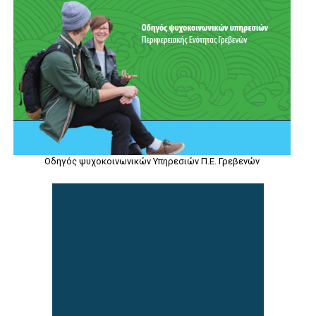
Οδηγός ψυχοκοινωνικών Υπηρεσιών Π.Ε. Γρεβενών