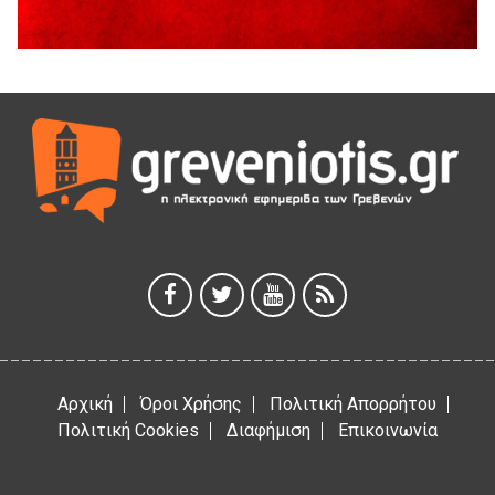
Διακοπή υδροδότησης του Α΄ κλάδου ύδρευσης
5 Αυγούστου 2026
Η Marseaux στα Γρεβενά για μια μοναδική συναυλία
5 Αυγούστου 2026
Θερινό Σινεμά στο πλαίσιο του «Πολιτιστικού
Καλοκαιριού 2026» με την βραβευμένη ταινία «Μικρές
Ανάσες».
5 Αυγούστου 2026
Γρεβενά: Συνελήφθη 18χρονος αλλοδαπός, για κλοπή
εξοπλισμού γυμναστηρίου
5 Αυγούστου 2026
Αρχική
Όροι Χρήσης
Πολιτική Απορρήτου
Πολιτική Cookies
Διαφήμιση
Επικοινωνία