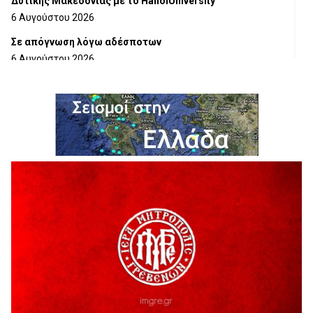
Δυτικής Μακεδονίας με το HanoiUniversity
6 Αυγούστου 2026
Σε απόγνωση λόγω αδέσποτων
6 Αυγούστου 2026
ΔΙΑΚΟΠΗ ΗΛΕΚΤΡΙΚΟΥ ΡΕΥΜΑΤΟΣ
6 Αυγούστου 2026
Ολοκληρώνεται η ασφαλτόστρωση της οδού Περιβόλι –
Αβδέλλα
6 Αυγούστου 2026
H παραδοχή λαθών είναι (και) δύναμη
5 Αυγούστου 2026
Ο ΑΝΔΡΕΑΣ ΑΣΛΑΝΙΔΗΣ ΣΥΝΕΧΙΖΕΙ ΣΤΟΝ ΠΡΩΤΕΑ
ΓΡΕΒΕΝΩΝ
5 Αυγούστου 2026
Ευχαριστήριο Εκπολιτιστικού Συλλόγου Ταξιάρχη προς κ.
Παρασχάκη Αθανάσιο
5 Αυγούστου 2026