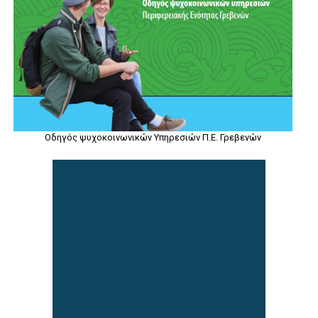
Οδηγός ψυχοκοινωνικών Υπηρεσιών Π.Ε. Γρεβενών