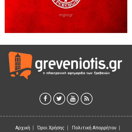
Ευχαριστήριο Εκπολιτιστικού Συλλόγου Ταξιάρχη προς κ.
Παρασχάκη Αθανάσιο
5 Αυγούστου 2026
Διακοπή υδροδότησης του Α΄ κλάδου ύδρευσης
5 Αυγούστου 2026
Η Marseaux στα Γρεβενά για μια μοναδική συναυλία
5 Αυγούστου 2026
Θερινό Σινεμά στο πλαίσιο του «Πολιτιστικού
Καλοκαιριού 2026» με την βραβευμένη ταινία «Μικρές
Ανάσες».
5 Αυγούστου 2026
Γρεβενά: Συνελήφθη 18χρονος αλλοδαπός, για κλοπή
εξοπλισμού γυμναστηρίου
5 Αυγούστου 2026
Αρχική
Όροι Χρήσης
Πολιτική Απορρήτου