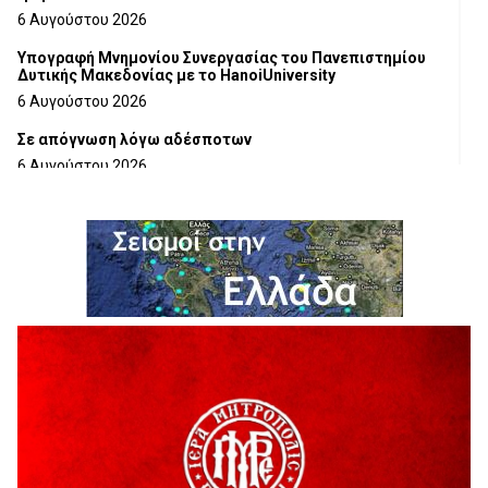
6 Αυγούστου 2026
Υπογραφή Μνημονίου Συνεργασίας του Πανεπιστημίου
Δυτικής Μακεδονίας με το HanoiUniversity
6 Αυγούστου 2026
Σε απόγνωση λόγω αδέσποτων
6 Αυγούστου 2026
ΔΙΑΚΟΠΗ ΗΛΕΚΤΡΙΚΟΥ ΡΕΥΜΑΤΟΣ
6 Αυγούστου 2026
Ολοκληρώνεται η ασφαλτόστρωση της οδού Περιβόλι –
Αβδέλλα
6 Αυγούστου 2026
H παραδοχή λαθών είναι (και) δύναμη
5 Αυγούστου 2026
Ο ΑΝΔΡΕΑΣ ΑΣΛΑΝΙΔΗΣ ΣΥΝΕΧΙΖΕΙ ΣΤΟΝ ΠΡΩΤΕΑ
ΓΡΕΒΕΝΩΝ
5 Αυγούστου 2026