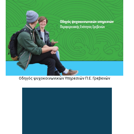
Οδηγός ψυχοκοινωνικών Υπηρεσιών Π.Ε. Γρεβενών