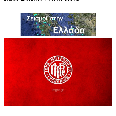
ΚΑΛΟΚΑΙΡΙΝΗ ΕΚΣΤΡΑΤΕΙΑ ΑΝΑΓΝΩΣΗΣ ΚΑΙ
ΔΗΜΙΟΥΡΓΙΚΟΤΗΤΑΣ 2026
7 Αυγούστου 2026
Τα δρομολόγια των Κινητών Αστυνομικών Μονάδων (από
10-08-2026 έως 16-08-2026
7 Αυγούστου 2026
Δωρεά ειδών ιματισμού από τον Σύλλογο Αλληλεγγύης και
Εθελοντισμού Γρεβενών «Ελπίδα», στο Γραφείο
Αντιμετώπισης Ενδοοικογενειακής Βίας του Αστυνομικού
Τμήματος Γρεβενών
7 Αυγούστου 2026
Αυτό το καλοκαίρι, ο θρυλικός Αρσέν Λουπέν γυρίζει την
Ελλάδα με μια θεατρική παράσταση για όλη την
οικογένεια, όπου το τέλος το αποφασίζεις εσύ!
7 Αυγούστου 2026
“ΠΟΛΙΤΙΣΤΙΚΟ ΚΑΛΟΚΑΙΡΙ 2026”: Η MARSEAUX LIVE στα
Γρεβενά.
6 Αυγούστου 2026
Υπογραφή Μνημονίου Συνεργασίας του Πανεπιστημίου
Δυτικής Μακεδονίας με το HanoiUniversity