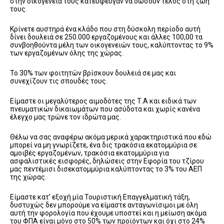
στην οικογένειά τους κατεύφευγαν να δώσουν τέλος στη ζωή
τους.
Κρίνετε αυστηρά ένα κλάδο που στη δύσκολη περίοδο αυτή
δίνει δουλειά σε 250.000 εργαζομένους και άλλες 100,00 τα
συνβοηθούντα μέλη των οικογενειών τους, καλύπτοντας το 9%
των εργαζομένων όλης της χώρας.
Το 30% των φοιτητών βρίσκουν δουλειά σε μας και
συνεχίζουν τις σπουδές τους.
Είμαστε οι μεγαλύτερος αιμοδότες της Τ.Α και ειδικά των
πνευματικών δικαιωμάτων που ασύδοτα και χωρίς κανένα
έλεγχο μας τρώνε τον ιδρώτα μας.
Θέλω να σας αναφέρω ακόμα μερικά χαρακτηριστικά που εδώ
μπορεί να μη γνωρίζετε, ένα δις τρακόσια εκατομμύρια σε
αμοιβές εργαζομένων, τρακόσια εκατομμύρια για
ασφαλιστικές εισφορές, δηλώσεις στην Εφορία του τζίρου
μας πεντέμισι δισεκατομμύρια καλύπτοντας το 3% του ΑΕΠ
της χώρας.
Είμαστε κατ’ εξοχή μία Τουριστική Επαγγελματική τάξη,
δυστυχώς δεν μπορούμε να είμαστε ανταγωνίσιμοι με όλη
αυτή την φορολογία που έχουμε υποστεί και η μείωση ακόμα
του ΦΠΑ είναι μόνο στο 50% των προϊόντων και όχι στο 24%