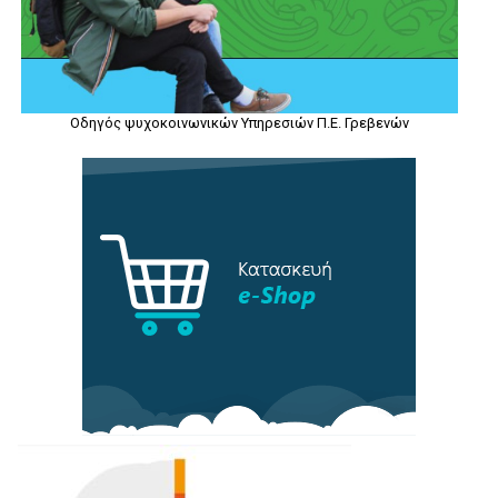
Οδηγός ψυχοκοινωνικών Υπηρεσιών Π.Ε. Γρεβενών