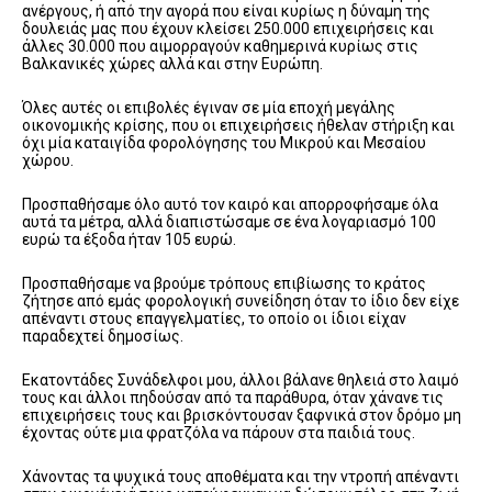
ανέργους, ή από την αγορά που είναι κυρίως η δύναμη της
δουλειάς μας που έχουν κλείσει 250.000 επιχειρήσεις και
άλλες 30.000 που αιμορραγούν καθημερινά κυρίως στις
Βαλκανικές χώρες αλλά και στην Ευρώπη.
Όλες αυτές οι επιβολές έγιναν σε μία εποχή μεγάλης
οικονομικής κρίσης, που οι επιχειρήσεις ήθελαν στήριξη και
όχι μία καταιγίδα φορολόγησης του Μικρού και Μεσαίου
χώρου.
Προσπαθήσαμε όλο αυτό τον καιρό και απορροφήσαμε όλα
αυτά τα μέτρα, αλλά διαπιστώσαμε σε ένα λογαριασμό 100
ευρώ τα έξοδα ήταν 105 ευρώ.
Προσπαθήσαμε να βρούμε τρόπους επιβίωσης το κράτος
ζήτησε από εμάς φορολογική συνείδηση όταν το ίδιο δεν είχε
απέναντι στους επαγγελματίες, το οποίο οι ίδιοι είχαν
παραδεχτεί δημοσίως.
Εκατοντάδες Συνάδελφοι μου, άλλοι βάλανε θηλειά στο λαιμό
τους και άλλοι πηδούσαν από τα παράθυρα, όταν χάνανε τις
επιχειρήσεις τους και βρισκόντουσαν ξαφνικά στον δρόμο μη
έχοντας ούτε μια φρατζόλα να πάρουν στα παιδιά τους.
Χάνοντας τα ψυχικά τους αποθέματα και την ντροπή απέναντι