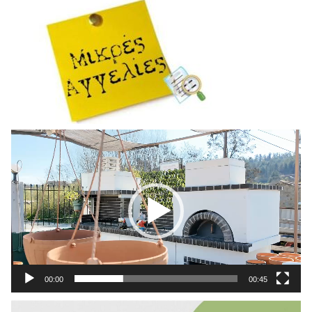
Πρόγραμμα
Αναπαραγωγής
Βίντεο
00:00
00:45