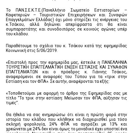
Το ΠΑΝ.Σ.Ε.Κ.Τ.Ε.(Πανελλήνιο Σωματείο Εστιατορίων –
Καφετεριών – Τουριστικών Επιχειρήσεων και Συναφών
Επαγγελμάτων Ελλάδας) όχι μόνο στηρίζει τις ενέργειες του
κ.Τσάκου, αλλά δηλώνει απερίφραστα ότι θα είναι
συμπαραστάτης και συνοδοιπόρος σε κοινούς αγώνες υπέρ
του κλάδου.
Παραθέτουμε το σχόλιο του κ. Τσάκου κατά της εφημερίδας
Κοινωνική στις 5/06/2019.
«Επιστολή προς την εφημερίδα μας, έστειλε η ΠΑΝΕΛΛΗΝΙΑ
ΤΟΥΡΙΣΤΙΚΗ ΕΠΑΓΓΕΛΜΑΤΙΚΗ ΕΝΩΣΗ ΕΣΤΙΑΣΗΣ ΚΑΙ ΣΥΝΑΦΩΝ
ΕΠΑΓΓΕΛΜΑΤΩΝ και ο πρόεδρος κ. Γιάννης Τσάκος,
αναφερόμενοι σε αναφορές του Τύπου για τα «τρικ στην
Εστίαση και τον ΦΠΑ». Σε αυτήν, αναφέρονται τα εξής:
«Τοποθετούμαι με αφορμή το άρθρο της Εφημερίδας σας με
τίτλο “Το τρικ στην εστίαση: Μείωσαν τον ΦΠΑ, αύξησαν τις
τιμές”.
Θα ήθελα να σας ενημερώσω ότι είναι η πρώτη φορά στην
ιστορία του κλάδου που κλήθηκε να διαχειρισθεί μια τόσο
σκληρή φορολογία, 24% ΦΠΑ να αγοράζει με 13% και
χρεώνεται με 24% δεν είναι όμως το μοναδικό έχει υποστεί ένα