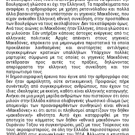
Βουλγαρική γλώσσα κι όχι την Ελληνική. Τα παραδείγματα που
αναφέρει η αρθρογράφος με χρήση ρετσινόλαδου και πολλά
άλλα βασανιστήρια τα υπέστησαν οι γηγενείς Μακεδόνες, που
είχαν ανέκαθεν Ελληνική εθνική συνείδηση, στην προσπάθεια
των Βουλγάρων να τους εκσλαβίσουν. Δεν τα κατάφεραν όμως.
Ανά τους αιώνες οι Μακεδόνες ήταν Έλληνες, όποια γλώσσα κι
αν μιλούσαν. Εάν υπήρξαν κάποιες άστοχες ενέργειες από τις
ελληνικές πολιτικές Αρχές απέναντι στους γηγενείς
Μακεδόνες, επρόκειτο για μεμονωμένα περιστατικά τα οποία
προκάλεσαν λανθασμένες και ανιστόρητες αντιλήψεις
συγκεκριμένων κρατικών υπαλλήλων. Υπάρχουν πολλές
μαρτυρίες σύμφωνα με τις οποίες οι γηγενείς Μακεδόνες
αντέδρασαν προς αυτές τις πράξεις, δηλώνοντας
απερίφραστα την ελληνική τους συνείδηση και τον
πατριωτισμό τους.
Η δημοσιογραφική έρευνα που έγινε από την αρθρογράφο σας
δεν ήταν αμερόληπτη, ούτε αντικειμενική. Προφανώς πήρε
συνέντευξη από συγκεκριμένους ανθρώπους, που έχουν τις
ίδιες ιδεοληψίες με εκείνη, καθότι είναι ελληνικής καταγωγής.
Ανήκει σε μια μικρή μερίδα ανθρώπων που πιστεύουν ότι όσοι
μιλούν στην Ελλάδα κάποιο σλαβογενές γλωσσικό ιδίωμα (ως
απομεινάρι των προαναφερθέντων συνθηκών) είναι εθνικά
«Μακεδόνες» κι ότι αυτοί οι πληθυσμοί απαρτίζουν την δήθεν
«μακεδονική» εθνότητα. Αυτό έχει καταρριφθεί με την
αποτυχία του κόμματος των δήθεν «εθνικά μακεδόνων» του
Ουράνιου Τόξου να συγκεντρώσει, μαζί με τους Τούρκους και
τους ακροαριστερούς, σε όλη την Ελλάδα περισσότερους από
3000-4000 στις ευρωεκλογές του 2014. Άλλωστε η επιστήμη