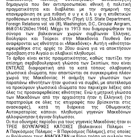
δημαγωγία που δεν αντιπροσωπεύει εθνική ή πολιτική
πραγματικότητα και διαβλέπει με την σημερινή της
επανεμφάνιση σε μια πιθανή σ υ γ κ ά λ υ ψ η επιθετικών
προθέσεων κατά της Ελλάδος!!!» (Πηγή: U.S. State Department,
Foreign Relations vol. viii (8), Washington, D.C., Circular Airgram,
868.014/26Dec.1944). Μέχρι το 1913 που διαμορφώθηκαν τα
σύνορα των βαλκανικών χωρών συμβίωναν Έλληνες,
Βούλγαροι και Τούρκοι στην Μακεδονία. Πουθενά δεν
αναφέρονται ως εθνότητα οι «Μακεδόνες». Αυτή η «εθνότητα»
εφευρέθηκε στις αρχές το 20ου αιώνα για να αποκτήσουν
πρόσβαση στο Αιγαίο οι σλαβικοί πληθυσμοί.
Το άρθρο είναι εκτός πραγματικότητας, καθώς ταυτίζει την
επίσημη σερβοβουλγαρική γλώσσα των Σκοπίων, που είναι
ΕΝΤΕΛΩΣ διαφορετική από τα κατά τόπους σλαβογενή
γλωσσικά ιδιώματα, που απαντώνται σε συγκεκριμένα πλέον
χωριά της Μακεδονίας. Η ανάμιξη των γλωσσών των
παραπάνω εθνοτήτων ήταν φυσικό να συμβεί, με αποτέλεσμα
να προκύψουν γλωσσικά ιδιώματα που περιείχαν λέξεις από
όλες τις προαναφερθείσες εθνότητες. Ενώ η μητρική γλώσσα
των Μακεδόνων από την αρχαιότητα ήταν η Ελληνική (το
παρατηρούμε σε όλες τις επιγραφές που βρίσκονται στις
ανασκαφές), κατά τη διάρκεια της Οθωμανικής
Αυτοκρατορίας κάποιοι πληθυσμοί γηγενών Μακεδόνων
αλλοφώνησαν ή έγιναν δίγλωσσοι.
Οι πιο οδυνηρές περίοδοι για τους γηγενείς Μακεδόνες ήταν οι
ΤΡΕΙΣ ΒΟΥΛΓΑΡΙΚΕΣ ΚΑΤΟΧΕΣ (Βαλκανικοί Πόλεμοι –
Α΄Παγκόσμιος Πόλεμος – Β΄Παγκόσμιος Πόλεμος), στις οποίες
οι Βούλγαροι τους ΑΝΑΓΚΑΖΑΝ με βίαιο τρόπο να ομιλούν την