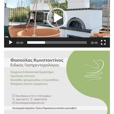
Βίντεο
00:00
00:45