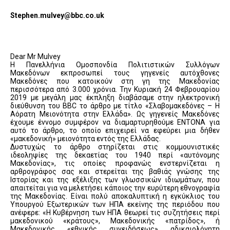
Stephen.mulvey@bbc.co.uk
Dear Mr Mulvey
Η Πανελλήνια Ομοσπονδία Πολιτιστικών Συλλόγων
Μακεδόνων εκπροσωπεί τους γηγενείς αυτόχθονες
Μακεδόνες που κατοικούν στη γη της Μακεδονίας
περισσότερα από 3.000 χρόνια. Την Κυριακή 24 Φεβρουαρίου
2019 με μεγάλη μας έκπληξη διαβάσαμε στην ηλεκτρονική
διεύθυνση του BBC το άρθρο με τίτλο «Σλαβομακεδόνες – Η
Αόρατη Μειονότητα στην Ελλάδα». Ως γηγενείς Μακεδόνες
έχουμε έννομο συμφέρον να διαμαρτυρηθούμε ΕΝΤΟΝΑ για
αυτό το άρθρο, το οποίο επιχειρεί να εφεύρει μια δήθεν
«μακεδονική» μειονότητα εντός της Ελλάδας.
Δυστυχώς το άρθρο στηρίζεται στις κομμουνιστικές
ιδεοληψίες της δεκαετίας του 1940 περί «αυτόνομης
Μακεδονίας», τις οποίες προφανώς ενστερνίζεται η
αρθρογράφος σας και στερείται της βαθιάς γνώσης της
Ιστορίας και της εξέλιξης των γλωσσικών ιδιωμάτων, που
απαιτείται για να μελετήσει κάποιος την ευρύτερη εθνογραφία
της Μακεδονίας. Είναι πολύ αποκαλυπτική η εγκύκλιος του
Υπουργού Εξωτερικών των ΗΠΑ εκείνης της περιόδου που
ανέφερε: «Η Κυβέρνηση των ΗΠΑ θεωρεί τις συζητήσεις περί
μακεδονικού «κράτους», Μακεδονικής «πατρίδος», ή
Μακεδονικής «εθνικής συνειδήσεως» αδικαιολόγητη