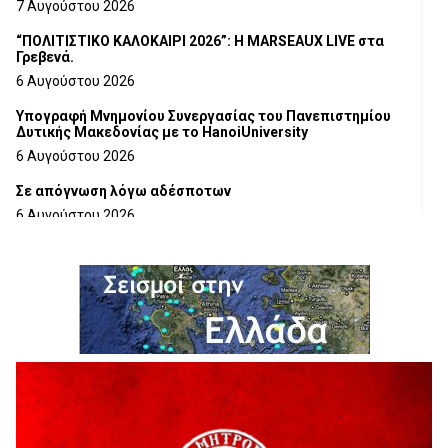
7 Αυγούστου 2026
“ΠΟΛΙΤΙΣΤΙΚΟ ΚΑΛΟΚΑΙΡΙ 2026”: Η MARSEAUX LIVE στα
Γρεβενά.
6 Αυγούστου 2026
Υπογραφή Μνημονίου Συνεργασίας του Πανεπιστημίου
Δυτικής Μακεδονίας με το HanoiUniversity
6 Αυγούστου 2026
Σε απόγνωση λόγω αδέσποτων
6 Αυγούστου 2026
ΔΙΑΚΟΠΗ ΗΛΕΚΤΡΙΚΟΥ ΡΕΥΜΑΤΟΣ
6 Αυγούστου 2026
Ολοκληρώνεται η ασφαλτόστρωση της οδού Περιβόλι –
Αβδέλλα
6 Αυγούστου 2026
H παραδοχή λαθών είναι (και) δύναμη
5 Αυγούστου 2026
Ο ΑΝΔΡΕΑΣ ΑΣΛΑΝΙΔΗΣ ΣΥΝΕΧΙΖΕΙ ΣΤΟΝ ΠΡΩΤΕΑ