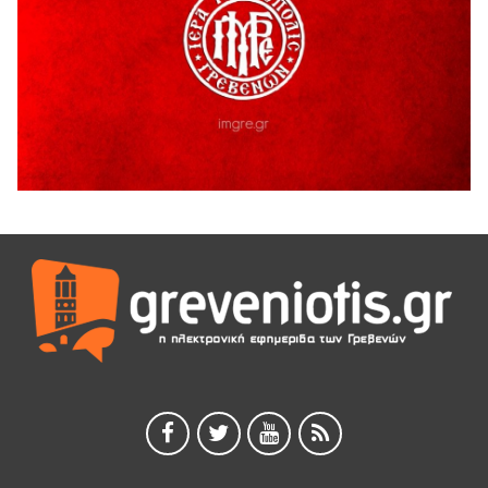
ΓΡΕΒΕΝΩΝ
5 Αυγούστου 2026
Ευχαριστήριο Εκπολιτιστικού Συλλόγου Ταξιάρχη προς κ.
Παρασχάκη Αθανάσιο
5 Αυγούστου 2026
Διακοπή υδροδότησης του Α΄ κλάδου ύδρευσης
5 Αυγούστου 2026
Η Marseaux στα Γρεβενά για μια μοναδική συναυλία
5 Αυγούστου 2026
Θερινό Σινεμά στο πλαίσιο του «Πολιτιστικού
Καλοκαιριού 2026» με την βραβευμένη ταινία «Μικρές
Ανάσες».
5 Αυγούστου 2026
Γρεβενά: Συνελήφθη 18χρονος αλλοδαπός, για κλοπή
εξοπλισμού γυμναστηρίου
5 Αυγούστου 2026