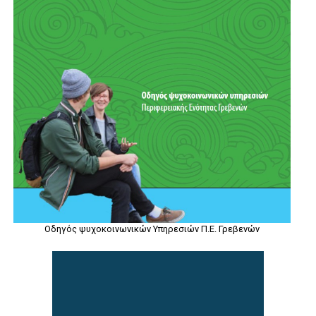
Οδηγός ψυχοκοινωνικών Υπηρεσιών Π.Ε. Γρεβενών