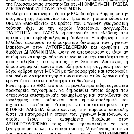
της Γλωσσολογίας υποστηρίζει ότι «Η ΟΜΙΛΟΥΜΕΝΗ ΓΛΩΣΣΑ
ΔΕΝ ΠΡΟΣΔΙΟΡΙΖΕΙ ΕΘΝΙΚΗ ΣΥΝΕΙΔΗΣΗ».
Οι ελάχιστοι αυτονομιστές στην Ελλάδα πήραν θάρρος με την
υπογραφή της Συμφωνίας των Πρεσπών, η οποία έδωσε το
ΟΝΟΜΑ «Μακεδονία» σε κράτος που ΟΥΔΕΜΙΑ γεωγραφική
ταύτιση έχει με την αρχαία Μακεδονία, αναγνωρίζει
ΤΑΥΤΟΤΗΤΑ και ΓΛΩΣΣΑ «μακεδονική» σε σλάβους που
ομιλούν μια σερβοβουλγαρική διάλεκτο. Η κυβέρνηση της
Ελλάδας αφαίρεσε το δημοκρατικό δικαίωμα των γηγενών
Μακεδόνων στον ΑΥΤΟΠΡΟΣΔΙΟΡΙΣΜΟ και αρνήθηκε να
διεξάγει ΔΗΜΟΨΗΦΙΣΜΑ, ώστε να αποφασίσουν οι ίδιοι αν
επιθυμούν να παραχωρήσουν το όνομά και την ταυτότητά τους
στους σλάβους του κράτους των Σκοπίων. Δυστυχώς η
δημοσιογραφική έρευνα που οδήγησε στη συγγραφή του εν
λόγω άρθρου έγινε ΜΟΝΟΝ με πληροφορητές και ιστορικούς
που ανήκουν στην κατηγορία των αυτονομιστών. Άραγε αυτή η
έρευνα ήταν απλά επιπόλαιη ή κατευθυνόμενη;
Είναι κρίμα το BBC, ένα από τα μεγαλύτερα ειδησεογραφικά
πρακτορεία παγκοσμίως, να δημοσιεύει τέτοια άρθρα που
στερούνται επιστημονικής τεκμηρίωσης και στηρίζονται σε
ιδεοληψίες που διέπονται από εμφυλιοπολεμικά και
διχαστικά σύνδρομα. Ζητούμε να αποκαταστήσετε την
ΙΣΤΟΡΙΚΗ ΑΛΗΘΕΙΑ δημοσιεύοντας την παρούσα επιστολή,
ώστε να καταγραφεί η άποψη των γηγενών Μακεδόνων, οι
οποίοι έχουν το αναφαίρετο δικαίωμα στον
ΑΥΤΟΠΡΟΣΔΙΟΡΙΣΜΟ τους. Σας προσκαλούμε να σας
ξεναγήσουμε σε όλη την επικράτεια της Μακεδονίας, ώστε να
πραγματοποιήσετε αυτήν την φορά ΑΝΤΙΚΕΙΜΕΝΙΚΗ