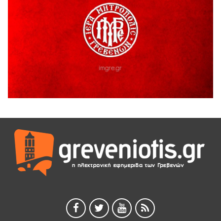
5 Αυγούστου 2026
Διακοπή υδροδότησης του Α΄ κλάδου ύδρευσης
5 Αυγούστου 2026
Η Marseaux στα Γρεβενά για μια μοναδική συναυλία
5 Αυγούστου 2026
Θερινό Σινεμά στο πλαίσιο του «Πολιτιστικού
Καλοκαιριού 2026» με την βραβευμένη ταινία «Μικρές
Ανάσες».
5 Αυγούστου 2026
Γρεβενά: Συνελήφθη 18χρονος αλλοδαπός, για κλοπή
εξοπλισμού γυμναστηρίου
5 Αυγούστου 2026
ΑΗ ΛΑΟΣ | 5 Αυγούστου | Υπαίθριο Θέατρο “Καστράκι”,
Γρεβενά
5 Αυγούστου 2026
41η Γιορτή Κρασιού στο Τρίκωμο – «Γιορτή Παράδοσης»
5 Αυγούστου 2026