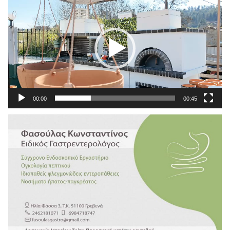
Αναπαραγωγής
Βίντεο
00:00
00:45