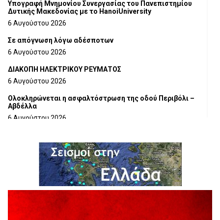
Υπογραφή Μνημονίου Συνεργασίας του Πανεπιστημίου
Δυτικής Μακεδονίας με το HanoiUniversity
6 Αυγούστου 2026
Σε απόγνωση λόγω αδέσποτων
6 Αυγούστου 2026
ΔΙΑΚΟΠΗ ΗΛΕΚΤΡΙΚΟΥ ΡΕΥΜΑΤΟΣ
6 Αυγούστου 2026
Ολοκληρώνεται η ασφαλτόστρωση της οδού Περιβόλι –
Αβδέλλα
6 Αυγούστου 2026
H παραδοχή λαθών είναι (και) δύναμη
5 Αυγούστου 2026
Ο ΑΝΔΡΕΑΣ ΑΣΛΑΝΙΔΗΣ ΣΥΝΕΧΙΖΕΙ ΣΤΟΝ ΠΡΩΤΕΑ
ΓΡΕΒΕΝΩΝ
5 Αυγούστου 2026
Ευχαριστήριο Εκπολιτιστικού Συλλόγου Ταξιάρχη προς κ.
Παρασχάκη Αθανάσιο