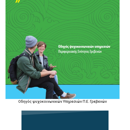
Οδηγός ψυχοκοινωνικών Υπηρεσιών Π.Ε. Γρεβενών