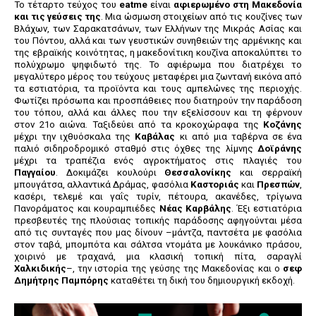
Το τέταρτο τεύχος του
eatme
είναι
αφιερωμένο στη Μακεδονία
και τις γεύσεις της
. Μια ώσμωση στοιχείων από τις κουζίνες των
Βλάχων, των Σαρακατσάνων, των Ελλήνων της Μικράς Ασίας και
του Πόντου, αλλά και των γευστικών συνηθειών της αρμένικης και
της εβραϊκής κοινότητας, η μακεδονίτικη κουζίνα αποκαλύπτει το
πολύχρωμο ψηφιδωτό της. Το αφιέρωμα που διατρέχει το
μεγαλύτερο μέρος του τεύχους μεταφέρει μια ζωντανή εικόνα από
τα εστιατόρια, τα προϊόντα και τους αμπελώνες της περιοχής.
Φωτίζει πρόσωπα και προσπάθειες που διατηρούν την παράδοση
του τόπου, αλλά και άλλες που την εξελίσσουν και τη φέρνουν
στον 21ο αιώνα. Ταξιδεύει από τα κροκοχώραφα της
Κοζάνης
μέχρι την ιχθυόσκαλα της
Καβάλας
κι από μια ταβέρνα σε ένα
παλιό σιδηροδρομικό σταθμό στις όχθες της λίμνης
Δοϊράνης
μέχρι τα τραπέζια ενός αγροκτήματος στις πλαγιές του
Παγγαίου
. Δοκιμάζει κουλούρι
Θεσσαλονίκης
και σερραϊκή
μπουγάτσα, αλλαντικά Δράμας, φασόλια
Καστοριάς
και
Πρεσπών
,
κασέρι, τελεμέ και γαΐς τυρίν, πέτουρα, ακανέδες, τρίγωνα
Πανοράματος και κουραμπιέδες
Νέας Καρβάλης
. Έξι εστιατόρια
πρεσβευτές της πλούσιας τοπικής παράδοσης αφηγούνται μέσα
από τις συνταγές που μας δίνουν –μάντζα, παντσέτα με φασόλια
στον ταβά, μπομπότα και σάλτσα ντομάτα με λουκάνικο πράσου,
χοιρινό με τραχανά, μια κλασική τοπική πίτα, σαραγλί
Χαλκιδικής
–, την ιστορία της γεύσης της Μακεδονίας και ο
σεφ
Δημήτρης Παμπόρης
καταθέτει τη δική του δημιουργική εκδοχή.