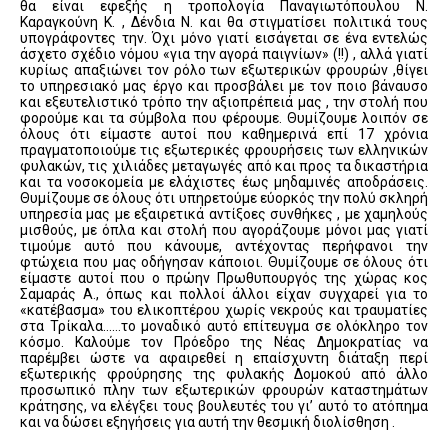
θα είναι εφεξής η τροπολογία Παναγιωτόπουλου Ν.
Καραγκούνη Κ. , Δένδια Ν. και θα στιγματίσει πολιτικά τους
υπογράφοντες την. Όχι μόνο γιατί εισάγεται σε ένα εντελώς
άσχετο σχέδιο νόμου «για την αγορά παιγνίων» (!!) , αλλά γιατί
κυρίως απαξιώνει τον ρόλο των εξωτερικών φρουρών ,θίγει
το υπηρεσιακό μας έργο και προσβάλει με τον ποιο βάναυσο
και εξευτελιστικό τρόπο την αξιοπρέπειά μας , την στολή που
φορούμε και τα σύμβολα που φέρουμε. Θυμίζουμε λοιπόν σε
όλους ότι είμαστε αυτοί που καθημερινά επί 17 χρόνια
πραγματοποιούμε τις εξωτερικές φρουρήσεις των ελληνικών
φυλακών, τις χιλιάδες μεταγωγές από και προς τα δικαστήρια
και τα νοσοκομεία με ελάχιστες έως μηδαμινές αποδράσεις.
Θυμίζουμε σε όλους ότι υπηρετούμε εύορκός την πολύ σκληρή
υπηρεσία μας με εξαιρετικά αντίξοες συνθήκες , με χαμηλούς
μισθούς, με όπλα και στολή που αγοράζουμε μόνοι μας γιατί
τιμούμε αυτό που κάνουμε, αντέχοντας περήφανοι την
φτώχεια που μας οδήγησαν κάποιοι. Θυμίζουμε σε όλους ότι
είμαστε αυτοί που ο πρώην Πρωθυπουργός της χώρας κος
Σαμαράς Α., όπως και πολλοί άλλοι είχαν συγχαρεί για το
«κατέβασμα» του ελικοπτέρου χωρίς νεκρούς και τραυματίες
στα Τρίκαλα……το μοναδικό αυτό επίτευγμα σε ολόκληρο τον
κόσμο. Καλούμε τον Πρόεδρο της Νέας Δημοκρατίας να
παρέμβει ώστε να αφαιρεθεί η επαίσχυντη διάταξη περί
εξωτερικής φρούρησης της φυλακής Δομοκού από άλλο
προσωπικό πλην των εξωτερικών φρουρών καταστημάτων
κράτησης, να ελέγξει τους βουλευτές του γι’ αυτό το ατόπημα
και να δώσει εξηγήσεις για αυτή την θεσμική διολίσθηση .