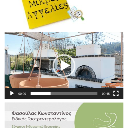
Πρόγραμμα
Αναπαραγωγής
Βίντεο
00:00
00:45