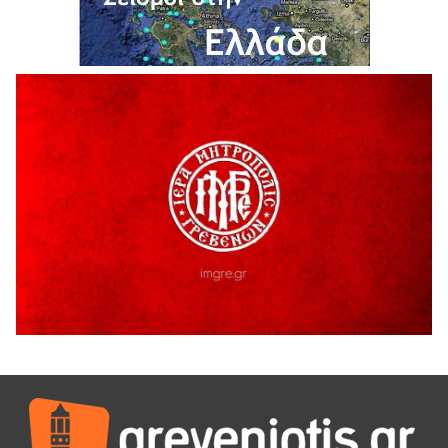
Ολοκληρώνεται η ασφαλτόστρωση της οδού Περιβόλι –
Αβδέλλα
6 Αυγούστου 2026
H παραδοχή λαθών είναι (και) δύναμη
5 Αυγούστου 2026
Ο ΑΝΔΡΕΑΣ ΑΣΛΑΝΙΔΗΣ ΣΥΝΕΧΙΖΕΙ ΣΤΟΝ ΠΡΩΤΕΑ
ΓΡΕΒΕΝΩΝ
5 Αυγούστου 2026
Ευχαριστήριο Εκπολιτιστικού Συλλόγου Ταξιάρχη προς κ.
Παρασχάκη Αθανάσιο
5 Αυγούστου 2026
Διακοπή υδροδότησης του Α΄ κλάδου ύδρευσης
5 Αυγούστου 2026
Η Marseaux στα Γρεβενά για μια μοναδική συναυλία
5 Αυγούστου 2026
Θερινό Σινεμά στο πλαίσιο του «Πολιτιστικού
Καλοκαιριού 2026» με την βραβευμένη ταινία «Μικρές