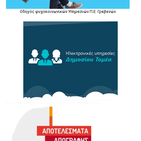
Οδηγός ψυχοκοινωνικών Υπηρεσιών Π.Ε. Γρεβενών