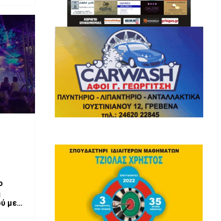
ο
η
ού με