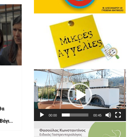
Πρόγραμμα
Αναπαραγωγής
Βίντεο
θα
00:00
00:45
 Βάγιας