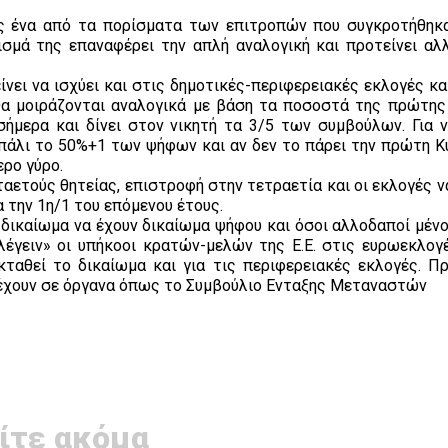
ς ένα από τα πορίσματα των επιτροπών που συγκροτήθηκα
ισμά της επαναφέρει την απλή αναλογική και προτείνει αλ
νει να ισχύει και στις δημοτικές-περιφερειακές εκλογές κα
α μοιράζονται αναλογικά με βάση τα ποσοστά της πρώτης
ήμερα και δίνει στον νικητή τα 3/5 των συμβούλων. Για ν
πάλι το 50%+1 των ψήφων και αν δεν το πάρει την πρώτη Κυ
ερο γύρο.
αετούς θητείας, επιστροφή στην τετραετία και οι εκλογές ν
α την 1η/1 του επόμενου έτους.
δικαίωμα να έχουν δικαίωμα ψήφου και όσοι αλλοδαποί μένο
έγειν» οι υπήκοοι κρατών-μελών της Ε.Ε. στις ευρωεκλογέ
κταθεί το δικαίωμα και για τις περιφερειακές εκλογές. Πρ
έχουν σε όργανα όπως το Συμβούλιο Ενταξης Μεταναστών
ίτε ακόμα