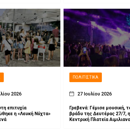
Ά
ΠΟΛΙΤΙΣΤΙΚΆ
υλίου 2026
27 Ιουλίου 2026
τη επιτυχία
Γρεβενά: Γέμισε μουσική, τ
θηκε η «Λευκή Νύχτα»
βράδυ της Δευτέρας 27/7, 
ενά
Κεντρική Πλατεία Αιμιλιαν
την Ελένη Τσαλιγοπούλου