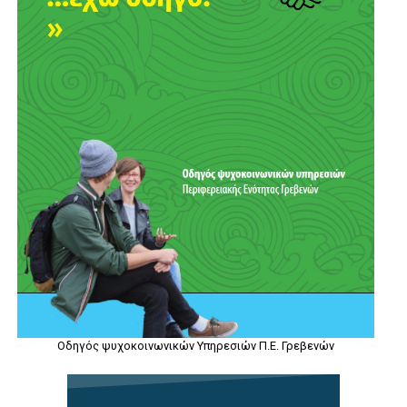
Οδηγός ψυχοκοινωνικών Υπηρεσιών Π.Ε. Γρεβενών