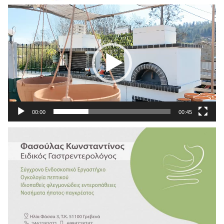
Πρόγραμμα
Αναπαραγωγής
Βίντεο
00:00
00:45