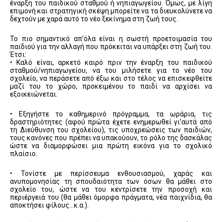
έναρξη του παιδικού σταθμού ή νηπιαγωγείου. Όμως, με λίγη
επιμονή και στρατηγική σκέψη μπορείτε να τα διευκολύνετε να
δεχτούν με χαρά αυτό το νέο ξεκίνημα στη ζωή τους.
Το πιο σημαντικό απ’όλα είναι η σωστή προετοιμασία του
παιδιού για την αλλαγή που πρόκειται να υπάρξει στη ζωή του.
Έτσι:
• Καλό είναι, αρκετό καιρό πριν την έναρξη του παιδικού
σταθμού/νηπιαγωγείου, να του μιλήσετε για το νέο του
σχολείο, να περάσετε από έξω και στο τέλος να επισκεφθείτε
μαζί του το χώρο, προκειμένου το παιδί να αρχίσει να
εξοικειώνεται.
• Εξηγήστε το καθημερινό πρόγραμμα, τα ωράρια, τις
δραστηριότητες (αφού πρώτα έχετε ενημερωθεί γι’αυτά από
τη Διεύθυνση του σχολείου), τις υποχρεώσεις των παιδιών,
τους κανόνες που πρέπει να υπακούουν, το ρόλο της δασκάλας
ώστε να διαμορφώσει μια πρώτη εικόνα για το σχολικό
πλαίσιο.
• Τονίστε με περίσσευμα ενθουσιασμού, χαράς και
ανυπομονησίας τη σπουδαιότητα των όσων θα μάθει στο
σχολείο του, ώστε να του κεντρίσετε την προσοχή και
περιέργειά του (θα μάθει όμορφα πράγματα, νέα παιχνίδια, θα
αποκτήσει φίλους…κ.α.).