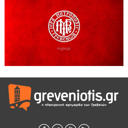
5 Αυγούστου 2026
Γρεβενά: Συνελήφθη 18χρονος αλλοδαπός, για κλοπή
εξοπλισμού γυμναστηρίου
5 Αυγούστου 2026
ΑΗ ΛΑΟΣ | 5 Αυγούστου | Υπαίθριο Θέατρο “Καστράκι”,
Γρεβενά
5 Αυγούστου 2026
41η Γιορτή Κρασιού στο Τρίκωμο – «Γιορτή Παράδοσης»
5 Αυγούστου 2026
ΜΟΡΙΟΔΟΤΟΥΜΕΝΑ ΣΕΜΙΝΑΡΙΑ ΑΠΟ ΤΟ ΠΑΝΕΠΙΣΤΗΜΙΟ
ΠΕΙΡΑΙΑ
5 Αυγούστου 2026
ΕΥΧΑΡΙΣΤΙΕΣ Φυσιολατρικού Συλλόγου Γρεβενών
4 Αυγούστου 2026
Έκτακτη χρηματοδότηση 400.000€ για επιπλέον εργασίες
στο Δημοτικό Στάδιο Γρεβενών «Μίλτος Τεντόγλου»
4 Αυγούστου 2026