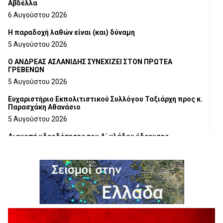
Αβδέλλα
6 Αυγούστου 2026
H παραδοχή λαθών είναι (και) δύναμη
5 Αυγούστου 2026
Ο ΑΝΔΡΕΑΣ ΑΣΛΑΝΙΔΗΣ ΣΥΝΕΧΙΖΕΙ ΣΤΟΝ ΠΡΩΤΕΑ
ΓΡΕΒΕΝΩΝ
5 Αυγούστου 2026
Ευχαριστήριο Εκπολιτιστικού Συλλόγου Ταξιάρχη προς κ.
Παρασχάκη Αθανάσιο
5 Αυγούστου 2026
Διακοπή υδροδότησης του Α΄ κλάδου ύδρευσης
5 Αυγούστου 2026
Η Marseaux στα Γρεβενά για μια μοναδική συναυλία
5 Αυγούστου 2026
Θερινό Σινεμά στο πλαίσιο του «Πολιτιστικού
Καλοκαιριού 2026» με την βραβευμένη ταινία «Μικρές
Ανάσες».