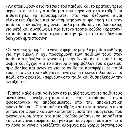
• Αν υποκύψουν στις πιέσεις του παιδιού και το κρατούν τρεις
μέρες στο σπίτι για κάθε μία που πηγαίνει στο σταθμό, οι
πιθανότητες να προσαρμοστεί στα νέα δεδομένα είναι
ελάχιστες. Ομοίως και αν σταματήσουν τη φοίτησή του στον
παιδικό σταθμό/νηπιαγωγείο, απλά μεταθέτουν τις δυσκολίες
για μετά και συνήθως με πιο έντονο τρόπο, καθώς «κρατούν»
το παιδί πιο μωρό σε σχέση με την ηλικία του και δεν του
δείχνουν εμπιστοσύνη.
• Σε γενικές γραμμές, οι γονείς φέρουν μεγάλο μερίδιο ευθύνης
για την ομαλή ή όχι προσαρμογή των παιδιών τους στον
παιδικό σταθμό/νηπιαγωγείο, με την έννοια ότι οι δικοί τους
φόβοι και άγχος για το καινούριο περιβάλλον του σχολείου,
αμφιβολίες και αγωνίες για το αν θα τα καταφέρει το παιδί
τους στα νέα του καθήκοντα, ενοχές ότι «εγκαταλείπουν» το
παιδί στο σχολείο, «περνούν» στο παιδί και δυσκολεύουν την
ένταξή του.
• Γι’αυτό, καλό είναι, να έχουν στο μυαλό τους, ότι το παιδί τους
μεγαλώνει, ανεξαρτητοποιείται και σταδιακά είναι
φυσιολογικό να αποδεσμεύεται από την αποκλειστική
φροντίδα τους. Ο παιδικός σταθμός και το νηπιαγωγείο είναι
οι πρώτοι φορείς κοινωνικοποίησης, μετά την οικογένεια, που
φέρνουν ωριμότητα στο παιδί, καθώς μαθαίνει να μοιράζεται
και να συναναστρέφεται ειρηνικά με τους γύρω του και γι’αυτό
το λόγο οι γονείς χρειάζεται ολόψυχα και χωρίς δισταγμούς