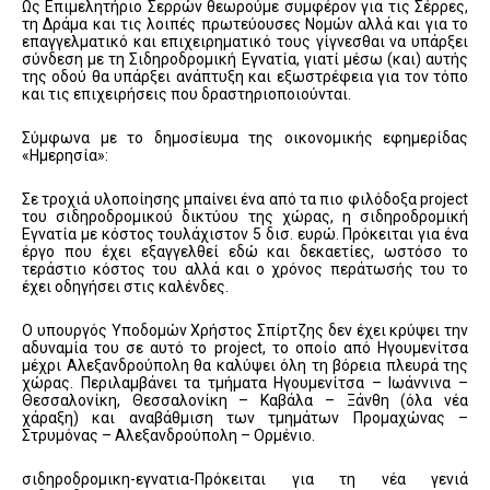
Ως Επιμελητήριο Σερρών θεωρούμε συμφέρον για τις Σέρρες,
τη Δράμα και τις λοιπές πρωτεύουσες Νομών αλλά και για το
επαγγελματικό και επιχειρηματικό τους γίγνεσθαι να υπάρξει
σύνδεση με τη Σιδηροδρομική Εγνατία, γιατί μέσω (και) αυτής
της οδού θα υπάρξει ανάπτυξη και εξωστρέφεια για τον τόπο
και τις επιχειρήσεις που δραστηριοποιούνται.
Σύμφωνα με το δημοσίευμα της οικονομικής εφημερίδας
«Ημερησία»:
Σε τροχιά υλοποίησης μπαίνει ένα από τα πιο φιλόδοξα project
του σιδηροδρομικού δικτύου της χώρας, η σιδηροδρομική
Εγνατία με κόστος τουλάχιστον 5 δισ. ευρώ. Πρόκειται για ένα
έργο που έχει εξαγγελθεί εδώ και δεκαετίες, ωστόσο το
τεράστιο κόστος του αλλά και ο χρόνος περάτωσής του το
έχει οδηγήσει στις καλένδες.
Ο υπουργός Υποδομών Χρήστος Σπίρτζης δεν έχει κρύψει την
αδυναμία του σε αυτό το project, το οποίο από Ηγουμενίτσα
μέχρι Αλεξανδρούπολη θα καλύψει όλη τη βόρεια πλευρά της
χώρας. Περιλαμβάνει τα τμήματα Ηγουμενίτσα – Ιωάννινα –
Θεσσαλονίκη, Θεσσαλονίκη – Καβάλα – Ξάνθη (όλα νέα
χάραξη) και αναβάθμιση των τμημάτων Προμαχώνας –
Στρυμόνας – Αλεξανδρούπολη – Ορμένιο.
σιδηροδρομικη-εγνατια-Πρόκειται για τη νέα γενιά