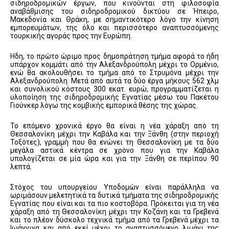
σιδηροδρομικών έργων, που κινούνται στη φιλοσοφία
αναβάθμισης του σιδηροδρομικού δικτύου σε Ήπειρο,
Μακεδονία και Θράκη, με σημαντικότερο λόγο την κίνηση
εμπορευμάτων, της όλο και περισσότερο αναπτυσσόμενης
τουρκικής αγοράς προς την Ευρώπη.
Ηδη, το πρώτο ώριμο προς δημοπράτηση τμήμα αφορά το ήδη
υπάρχον κομμάτι από την Αλεξανδρούπολη μέχρι το Ορμένιο,
ενώ θα ακολουθήσει το τμήμα από το Στρυμόνα μέχρι την
Αλεξανδρούπολη. Μετά από αυτά τα δύο έργα μήκους 562 χλμ
και συνολικού κόστους 300 εκατ. ευρώ, προγραμματίζεται η
υλοποίηση της σιδηροδρομικής Εγνατίας μέσω του Πακέτου
Γιούνκερ λόγω της κομβικής εμπορικά θέσης της χώρας.
Το επόμενο χρονικά έργο θα είναι η νέα χάραξη από τη
Θεσσαλονίκη μέχρι την Καβάλα και την Ξάνθη (στην περιοχή
Τοξότες), γραμμή που θα ενώνει τη Θεσσαλονίκη με τα δύο
μεγάλα αστικά κέντρα σε χρόνο που για την Καβάλα
υπολογίζεται σε μία ώρα και για την Ξάνθη σε περίπου 90
λεπτά.
Στόχος του υπουργείου Υποδομών είναι παράλληλα να
ωριμάσουν μελετητικά τα δυτικά τμήματα της σιδηροδρομικής
Εγνατίας που είναι και τα πιο κοστοβόρα. Πρόκειται για τη νέα
χάραξη από τη Θεσσαλονίκη μέχρι την Κοζάνη και τα Γρεβενά
και το πλέον δύσκολο τεχνικά τμήμα από τα Γρεβενά μέχρι τα
Ιωάννινα και από εκεί μέχρι το αναπτυσσόμενο λιμάνι της