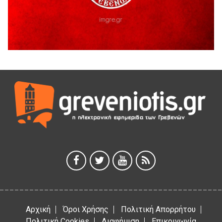
5 Αυγούστου 2026
41η Γιορτή Κρασιού στο Τρίκωμο – «Γιορτή Παράδοσης»
5 Αυγούστου 2026
ΜΟΡΙΟΔΟΤΟΥΜΕΝΑ ΣΕΜΙΝΑΡΙΑ ΑΠΟ ΤΟ ΠΑΝΕΠΙΣΤΗΜΙΟ
ΠΕΙΡΑΙΑ
5 Αυγούστου 2026
ΕΥΧΑΡΙΣΤΙΕΣ Φυσιολατρικού Συλλόγου Γρεβενών
4 Αυγούστου 2026
Έκτακτη χρηματοδότηση 400.000€ για επιπλέον εργασίες
στο Δημοτικό Στάδιο Γρεβενών «Μίλτος Τεντόγλου»
4 Αυγούστου 2026
Αρχική
Όροι Χρήσης
Πολιτική Απορρήτου
Πολιτική Cookies
Διαφήμιση
Επικοινωνία