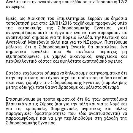
Αναλυτικά στην ανακοίνωση που εξέδωσε την Παρασκευή 12/2
αναφέρει:
Εμείς, ως Διοίκηση του Επιμελητηρίου Σερρών με δημόσια
τοποθέτησή μας στις 28/01/2016 ταχθήκαμε προφανώς υπέρ
της κατασκευής της Σιδηροδρομικής Εγνατίας, γιατί
αναγνωρίζουμε αυτό το έργο ως ένα εκ των κορυφαίων σε
αναπτυξιακή σημασία για τη Βόρεια Ελλάδα, την Κεντρική και
Ανατολική Μακεδονία αλλά και για το Ν.Σερρών. Πιστεύουμε
μάλιστα, ότι η Σιδηροδρομική Εγνατία θα αποτελέσει ένα
σημαντικό εργαλείο που θα συνδέσει περιοχές μη
εξυπηρετούμενες, με χαμηλό οικονομικό, ενεργειακό και
περιβαλλοντικό κόστος και υψηλότατο αναπτυξιακό όφελος.
Ωστόσο, ερχόμαστε σήμερα να δηλώσουμε κατηγορηματικά ότι
στην περίπτωση που έχουν ισχύ και υπόσταση τα όσα ακούμε
περί νέας χάραξης της Σιδηροδρομικής Εγνατίας (παράλληλης
με της οδικής), τότε θα αντιδράσουμε και μάλιστα σθεναρά.
Επισημαίνουμε με τρόπο εμφατικό ότι θα ήταν αναπτυξιακά
βλαπτικό για τις Σέρρες (και για την πόλη και για το Νομό και
για τις εμπορικές, βιομηχανικές, αγροτικές και άλλες
παραγωγικές δραστηριότητες που εδώ αναπτύσσονται) να
παρακαμφθούμε και να μην περιληφθούμε στη χάραξη της
Σιδηροδρομικής Εγνατίας.