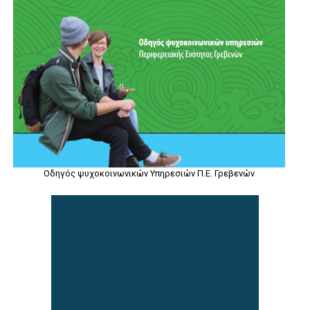
Οδηγός ψυχοκοινωνικών Υπηρεσιών Π.Ε. Γρεβενών