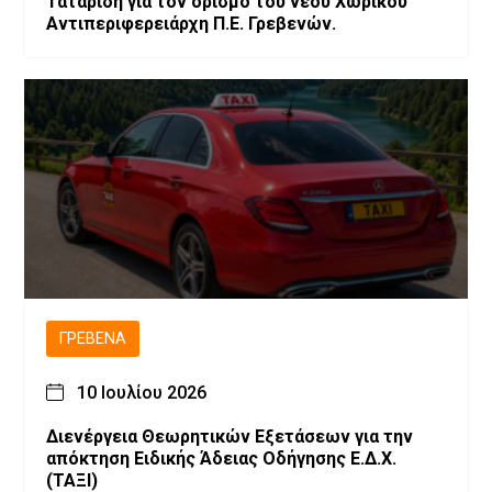
Ταταρίδη για τον ορισμό του νέου Χωρικού
Αντιπεριφερειάρχη Π.Ε. Γρεβενών.
ΓΡΕΒΕΝΆ
10 Ιουλίου 2026
Διενέργεια Θεωρητικών Εξετάσεων για την
απόκτηση Ειδικής Άδειας Οδήγησης Ε.Δ.Χ.
(ΤΑΞΙ)