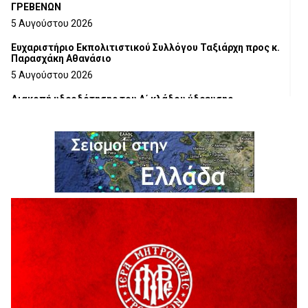
ΓΡΕΒΕΝΩΝ
5 Αυγούστου 2026
Ευχαριστήριο Εκπολιτιστικού Συλλόγου Ταξιάρχη προς κ.
Παρασχάκη Αθανάσιο
5 Αυγούστου 2026
Διακοπή υδροδότησης του Α΄ κλάδου ύδρευσης
5 Αυγούστου 2026
Η Marseaux στα Γρεβενά για μια μοναδική συναυλία
5 Αυγούστου 2026
Θερινό Σινεμά στο πλαίσιο του «Πολιτιστικού
Καλοκαιριού 2026» με την βραβευμένη ταινία «Μικρές
Ανάσες».
5 Αυγούστου 2026
Γρεβενά: Συνελήφθη 18χρονος αλλοδαπός, για κλοπή
εξοπλισμού γυμναστηρίου
5 Αυγούστου 2026
ΑΗ ΛΑΟΣ | 5 Αυγούστου | Υπαίθριο Θέατρο “Καστράκι”,
Γρεβενά