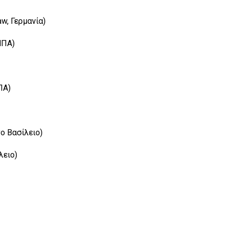
aw, Γερμανία)
 ΗΠΑ)
ΠΑ)
νο Βασίλειο)
λειο)