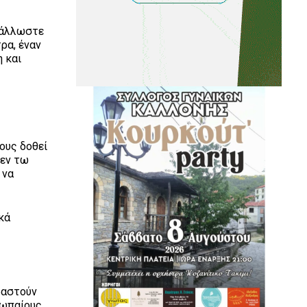
α άλλωστε
ρα, έναν
 και
ους δοθεί
 εν τω
 να
κά
βαστούν
ρωπαίους