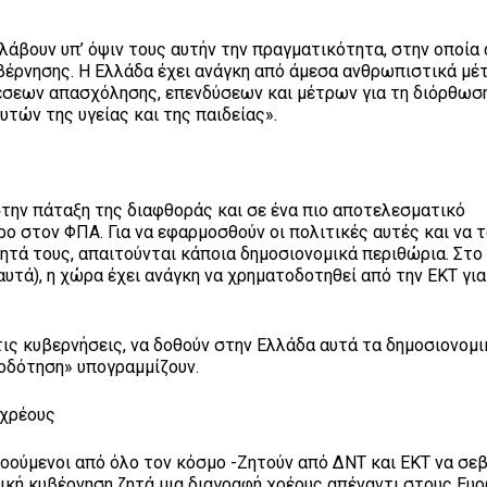
λάβουν υπ’ όψιν τους αυτήν την πραγματικότητα, στην οποί
υβέρνησης. Η Ελλάδα έχει ανάγκη από άμεσα ανθρωπιστικά μέτ
έσεων απασχόλησης, επενδύσεων και μέτρων για τη διόρθωση
ών της υγείας και της παιδείας».
την πάταξη της διαφθοράς και σε ένα πιο αποτελεσματικό
ο στον ΦΠΑ. Για να εφαρμοσθούν οι πολιτικές αυτές και να τ
ητά τους, απαιτούνται κάποια δημοσιονομικά περιθώρια. Στο
αυτά), η χώρα έχει ανάγκη να χρηματοδοτηθεί από την ΕΚΤ για
τις κυβερνήσεις, να δοθούν στην Ελλάδα αυτά τα δημοσιονομι
τοδότηση» υπογραμμίζουν.
 χρέους
νοούμενοι από όλο τον κόσμο -Ζητούν από ΔΝΤ και ΕΚΤ να σε
νική κυβέρνηση ζητά μια διαγραφή χρέους απέναντι στους Ευ