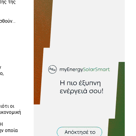
τής της
ασθούν…
ν
ο,
ιότι οι
ικονομική
 Η
ην οποία