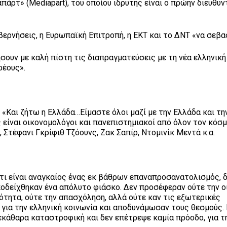
άρτ» (Mediapart), του οποίου ιδρυτής είναι ο πρώην διευθυν
βερνήσεις, η Ευρωπαϊκή Επιτροπή, η ΕΚΤ και το ΔΝΤ «να σεβ
ήσουν με καλή πίστη τις διαπραγματεύσεις με τη νέα ελληνική
ρέους».
«Και ζήτω η Ελλάδα…Είμαστε όλοι μαζί με την Ελλάδα και τη
είναι οικονομολόγοι και πανεπιστημιακοί από όλον τον κόσμ
 Στέφανι Γκρίφιθ Τζόουνς, Ζακ Σαπίρ, Ντομινίκ Μεντά κ.α.
τι είναι αναγκαίος ένας εκ βάθρων επαναπροσανατολισμός, δ
οδείχθηκαν ένα απόλυτο φιάσκο. Δεν προσέφεραν ούτε την ο
τητα, ούτε την απασχόληση, αλλά ούτε καν τις εξωτερικές
 για την ελληνική κοινωνία και αποδυνάμωσαν τους θεσμούς.
κάθαρα καταστροφική και δεν επέτρεψε καμία πρόοδο, για τ