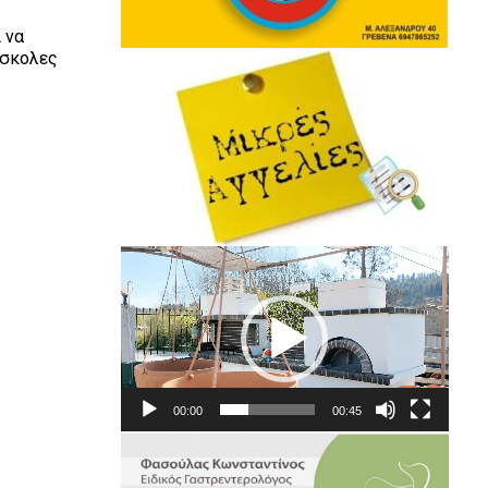
 να
ύσκολες
ς
Πρόγραμμα
Αναπαραγωγής
Βίντεο
00:00
00:45