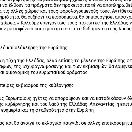
αι να έλθουν τα πράγματα δεν πρόκειται ποτέ να αποπληρωθεί
α τις άλλες χώρες και τους φορολογούμενούς τους. Αντίθετα
ηριότητα, θα αυξήσει τα εισοδήματα, θα δημιουργήσει απασχό
 χώρες. « Καλούμε επειγόντως τους πιστωτές της Ελλάδας 
ουν με σαφήνεια και τιμιότητα αυτά τα δεδομένα στους λαούς
αλλά και ολόκληρης της Ευρώπης
όνο η τύχη της Ελλάδας, αλλά επίσης το μέλλον της Ευρώπης σ
ράφων, της ισχυρογνωμοσύνης και των εκβιασμών, θα ερμηνε
 και οικονομική του ευρωπαϊκού οράματος.
όπειρες εκβιασμού της κυβέρνησης
υς Ευρωπαίους ηγέτες να απορρίψουν και να καταδικάσουν όλ
 κυβέρνησης και του λαού της Ελλάδας. Απεναντίας, η επιτυ
ν ευημερία και τη σταθερότητα στην Ευρώπη.
 και θα άνοιγε το εκλογικό παιγνίδι σε άλλες εποικοδομητι