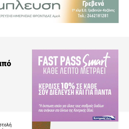
από
ιστολή