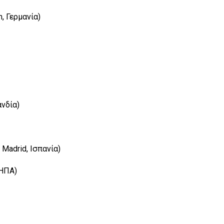
n, Γερμανία)
ανδία)
 Madrid, Ισπανία)
 ΗΠΑ)