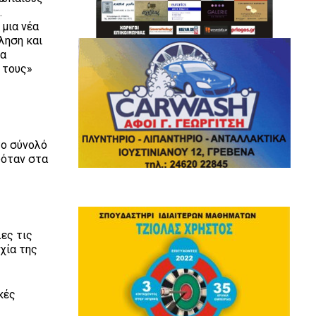
.
 μια νέα
ληση και
να
 τους»
το σύνολό
υόταν στα
ες τις
χία της
κές