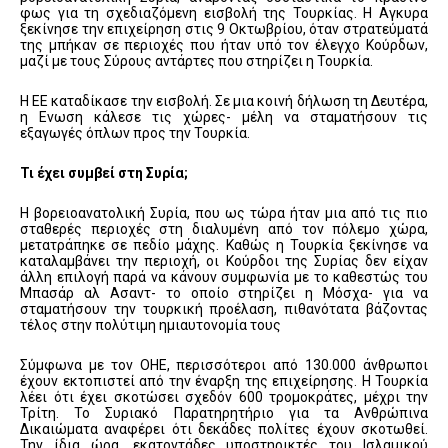
φως για τη σχεδιαζόμενη εισβολή της Τουρκίας. Η Αγκυρα
ξεκίνησε την επιχείρηση στις 9 Οκτωβρίου, όταν στρατεύματά
της μπήκαν σε περιοχές που ήταν υπό τον έλεγχο Κούρδων,
μαζί με τους Σύρους αντάρτες που στηρίζει η Τουρκία.
Η ΕΕ καταδίκασε την εισβολή. Σε μια κοινή δήλωση τη Δευτέρα,
η Ενωση κάλεσε τις χώρες- μέλη να σταματήσουν τις
εξαγωγές όπλων προς την Τουρκία.
Τι έχει συμβεί στη Συρία;
Η βορειοανατολική Συρία, που ως τώρα ήταν μια από τις πιο
σταθερές περιοχές στη διαλυμένη από τον πόλεμο χώρα,
μετατράπηκε σε πεδίο μάχης. Καθώς η Τουρκία ξεκίνησε να
καταλαμβάνει την περιοχή, οι Κούρδοι της Συρίας δεν είχαν
άλλη επιλογή παρά να κάνουν συμφωνία με το καθεστώς του
Μπασάρ αλ Ασαντ- το οποίο στηρίζει η Μόσχα- για να
σταματήσουν την τουρκική προέλαση, πιθανότατα βάζοντας
τέλος στην πολύτιμη ημιαυτονομία τους
Σύμφωνα με τον ΟΗΕ, περισσότεροι από 130.000 άνθρωποι
έχουν εκτοπιστεί από την έναρξη της επιχείρησης. Η Τουρκία
λέει ότι έχει σκοτώσει σχεδόν 600 τρομοκράτες, μέχρι την
Τρίτη. Το Συριακό Παρατηρητήριο για τα Ανθρώπινα
Δικαιώματα αναφέρει ότι δεκάδες πολίτες έχουν σκοτωθεί.
Την ίδια ώρα, εκατοντάδες υποστηρικτές του Ισλαμικού