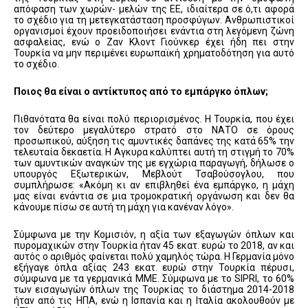
απόφαση των χωρών- μελών της ΕΕ, ιδιαίτερα σε ό,τι αφορά
το σχέδιο για τη μετεγκατάσταση προσφύγων. Ανθρωπιστικοί
οργανισμοί έχουν προειδοποιήσει ενάντια στη λεγόμενη ζώνη
ασφαλείας, ενώ ο Ζαν Κλοντ Γιούνκερ έχει ήδη πει στην
Τουρκία να μην περιμένει ευρωπαϊκή χρηματοδότηση για αυτό
το σχέδιο.
Ποιος θα είναι ο αντίκτυπος από το εμπάργκο όπλων;
Πιθανότατα θα είναι πολύ περιορισμένος. Η Τουρκία, που έχει
τον δεύτερο μεγαλύτερο στρατό στο ΝΑΤΟ σε όρους
προσωπικού, αύξηση τις αμυντικές δαπάνες της κατά 65% την
τελευταία δεκαετία. Η Αγκυρα καλύπτει αυτή τη στιγμή το 70%
των αμυντικών αναγκών της με εγχώρια παραγωγή, δήλωσε ο
υπουργός Εξωτερικών, Μεβλούτ Τσαβούσογλου, που
συμπλήρωσε: «Ακόμη κι αν επιβληθεί ένα εμπάργκο, η μάχη
μας είναι ενάντια σε μια τρομοκρατική οργάνωση και δεν θα
κάνουμε πίσω σε αυτή τη μάχη για κανέναν λόγο».
Σύμφωνα με την Κομισιόν, η αξία των εξαγωγών όπλων και
πυρομαχικών στην Τουρκία ήταν 45 εκατ. ευρώ το 2018, αν και
αυτός ο αριθμός φαίνεται πολύ χαμηλός τώρα. Η Γερμανία μόνο
εξήγαγε όπλα αξίας 243 εκατ. ευρώ στην Τουρκία πέρυσι,
σύμφωνα με τα γερμανικά ΜΜΕ. Σύμφωνα με το SIPRI, το 60%
των εισαγωγών όπλων της Τουρκίας το διάστημα 2014-2018
ήταν από τις ΗΠΑ, ενώ η Ισπανία και η Ιταλία ακολουθούν με