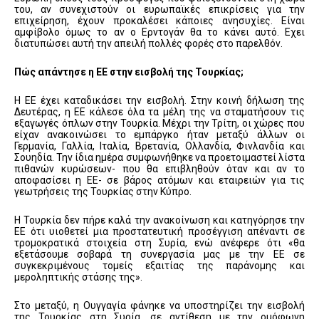
του, αν συνεχιστούν οι ευρωπαϊκές επικρίσεις για την
επιχείρηση, έχουν προκαλέσει κάποιες ανησυχίες. Είναι
αμφίβολο όμως το αν ο Ερντογάν θα το κάνει αυτό. Εχει
διατυπώσει αυτή την απειλή πολλές φορές στο παρελθόν.
Πώς απάντησε η ΕΕ στην εισβολή της Τουρκίας;
Η ΕΕ έχει καταδικάσει την εισβολή. Στην κοινή δήλωση της
Δευτέρας, η ΕΕ κάλεσε όλα τα μέλη της να σταματήσουν τις
εξαγωγές όπλων στην Τουρκία. Μέχρι την Τρίτη, οι χώρες που
είχαν ανακοινώσει το εμπάργκο ήταν μεταξύ άλλων οι
Γερμανία, Γαλλία, Ιταλία, Βρετανία, Ολλανδία, Φινλανδία και
Σουηδία. Την ίδια ημέρα συμφωνήθηκε να προετοιμαστεί λίστα
πιθανών κυρώσεων- που θα επιβληθούν όταν και αν το
αποφασίσει η ΕΕ- σε βάρος ατόμων και εταιρειών για τις
γεωτρήσεις της Τουρκίας στην Κύπρο.
Η Τουρκία δεν πήρε καλά την ανακοίνωση και κατηγόρησε την
ΕΕ ότι υιοθετεί μια προστατευτική προσέγγιση απέναντι σε
τρομοκρατικά στοιχεία στη Συρία, ενώ ανέφερε ότι «θα
εξετάσουμε σοβαρά τη συνεργασία μας με την ΕΕ σε
συγκεκριμένους τομείς εξαιτίας της παράνομης και
μεροληπτικής στάσης της».
Στο μεταξύ, η Ουγγαγία φάνηκε να υποστηρίζει την εισβολή
της Τουρκίας στη Συρία, σε αντίθεση με την ομόφωνη