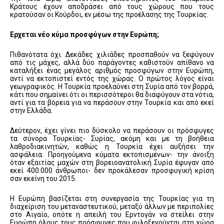
Κράτους έχουν αποδράσει από τους χώρους που τους
κρατούσαν οι Κούρδοι, εν μέσω της προέλασης της Τουρκίας.
Ερχεται νέο κύμα προσφύγων στην Ευρώπη;
Πιθανότατα όχι. Δεκάδες χιλιάδες προσπαθούν να ξεφύγουν
από τις μάχες, αλλά δύο παράγοντες καθιστούν απίθανο να
καταλήξει ένας μεγάλος αριθμός προσφύγων στην Ευρώπη,
αντί να εκτοπιστεί εντός της χώρας. Ο πρώτος λόγος είναι
γεωγραφικός. Η Τουρκία προελαύνει στη Συρία από τον βορρά,
κάτι που σημαίνει ότι οι περισσότεροι θα διαφύγουν στα νότια,
αντί για τα βόρεια για να περάσουν στην Τουρκία και από εκεί
στην Ελλάδα.
Δεύτερον, έχει γίνει πιο δύσκολο να περάσουν οι πρόσφυγες
τα σύνορα Τουρκίας- Συρίας, ακόμη και με τη βοήθεια
λαθροδιακινητών, καθώς η Τουρκία έχει αυξήσει την
ασφάλεια. Προηγούμενα κύματα εκτοπισμένων- την άνοιξη
όταν εξαιτίας μαχών στη βορειοανατολική Συρία έφυγαν από
εκεί 400.000 άνθρωποι- δεν προκάλεσαν προσφυγική κρίση
σαν εκείνη του 2015.
Η Ευρώπη βασίζεται στη συνεργασία της Τουρκίας για τη
διαχείριση του μεταναστευτικού, μεταξύ άλλων με περιπολίες
στο Αιγαίο, οπότε η απειλή του Ερντογάν να στείλει στην
Ευρώπη όλους τους πρόσφυγες που φιλοξενούνται στη χώρα