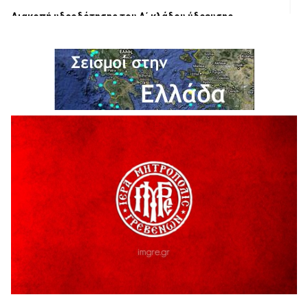
Διακοπή υδροδότησης του Α΄ κλάδου ύδρευσης
5 Αυγούστου 2026
Η Marseaux στα Γρεβενά για μια μοναδική συναυλία
5 Αυγούστου 2026
Θερινό Σινεμά στο πλαίσιο του «Πολιτιστικού
Καλοκαιριού 2026» με την βραβευμένη ταινία «Μικρές
Ανάσες».
5 Αυγούστου 2026
Γρεβενά: Συνελήφθη 18χρονος αλλοδαπός, για κλοπή
εξοπλισμού γυμναστηρίου
5 Αυγούστου 2026
ΑΗ ΛΑΟΣ | 5 Αυγούστου | Υπαίθριο Θέατρο “Καστράκι”,
Γρεβενά
5 Αυγούστου 2026
41η Γιορτή Κρασιού στο Τρίκωμο – «Γιορτή Παράδοσης»
5 Αυγούστου 2026
ΜΟΡΙΟΔΟΤΟΥΜΕΝΑ ΣΕΜΙΝΑΡΙΑ ΑΠΟ ΤΟ ΠΑΝΕΠΙΣΤΗΜΙΟ