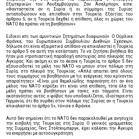
Εξωτερικών του Λουξεμβούργου, Ζαν Ασελμπορν, είπε:
«Φανταστείτε αν η Συρία ή οι σύμμαχοι της Συρίας
ανταποδώσουν και επιτεθούν στην Τουρκία. Εξαιτίας του
άρθρου 5, αν η Τουρκία δεχθεί η επίθεση, όλες οι χώρες του
ΝΑΤΟ θα πρέπει να τη βοηθήσουν».
Ειδικοί επί των αμυντικών ζητημάτων διαφωνούν. Ο Ούρλικε
Φράνκε, του Ευρωπαϊκού Συμβουλίου Διεθνών Σχέσεων,
δήλωσε ότι είναι εξαιρετικά απίθανο να επικαλεστεί η Τουρκία
το άρθρο 5 σε αυτή την κατάσταση. Το να ζητήσει βοήθεια θα
ήταν μια ντροπιαστική παραδοχή αποτυχίας από πλευράς της
Αγκυρας. Και ακόμη κι αν το έκανε η Τουρκία, το άρθρο 5 δεν
εξουσιοδοτεί τα μέλη του ΝΑΤΟ να μπουν στον πόλεμο στη
Συρία, στο πλευρό της Τουρκίας. «Απλά απαιτεί από όλους
τους συμμάχους να βοηθήσουν με τις ενέργειες που κρίνονται
απαραίτητες». «Είναι μια θεμελιώδης παρανόηση ότι αν ένα
μέλος του ΝΑΤΟ κηρύξει ότι είναι υπό επίθεση, τότε όλα τα
μέλη πρέπει να βοηθήσουν με τανκς και τάγματα. Είναι
ακατανόητος αυτός ο φόβος που υποδαυλίζεται, ιδιαίτερα στη
Γερμανία, ότι θα συρθεί στον πόλεμο της Συρίας αν η Τουρκία
επικαλεστεί το άρθρο 5», τόνισε ο Φράνκε.
Αυτό δεν σημαίνει ότι το ΝΑΤΟ δεν παρακολουθεί με ανησυχία
την εισβολή της Τουρκίας στη Συρία. Ο γενικός γραμματέας
της Συμμαχίας, Γενς Στόλτενμπεργκ, έχει καλέσει την Αγκυρα
να ενεργήσει με αυτοσυγκράτηση.