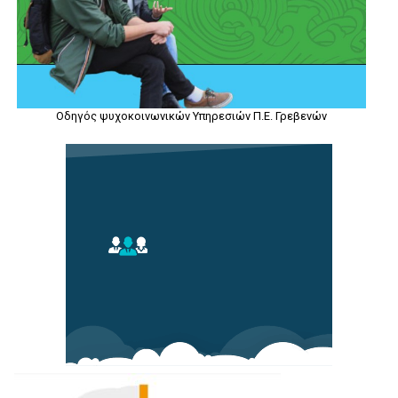
Οδηγός ψυχοκοινωνικών Υπηρεσιών Π.Ε. Γρεβενών