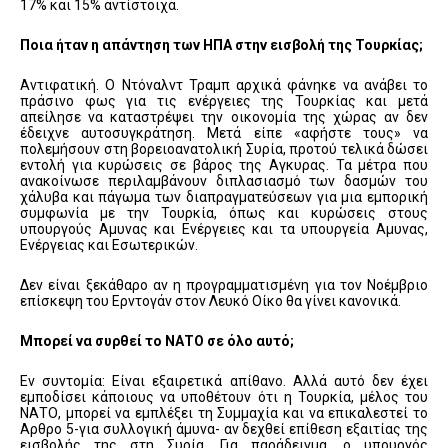
17% και 15% αντίστοιχα.
Ποια ήταν η απάντηση των ΗΠΑ στην εισβολή της Τουρκίας;
Αντιφατική. Ο Ντόναλντ Τραμπ αρχικά φάνηκε να ανάβει το
πράσινο φως για τις ενέργειες της Τουρκίας και μετά
απείλησε να καταστρέψει την οικονομία της χώρας αν δεν
έδειχνε αυτοσυγκράτηση. Μετά είπε «αφήστε τους» να
πολεμήσουν στη βορειοανατολική Συρία, προτού τελικά δώσει
εντολή για κυρώσεις σε βάρος της Αγκυρας. Τα μέτρα που
ανακοίνωσε περιλαμβάνουν διπλασιασμό των δασμών του
χάλυβα και πάγωμα των διαπραγματεύσεων για μια εμπορική
συμφωνία με την Τουρκία, όπως και κυρώσεις στους
υπουργούς Αμυνας και Ενέργειες και τα υπουργεία Αμυνας,
Ενέργειας και Εσωτερικών.
Δεν είναι ξεκάθαρο αν η προγραμματισμένη για τον Νοέμβριο
επίσκεψη του Ερντογάν στον Λευκό Οίκο θα γίνει κανονικά.
Μπορεί να συρθεί το ΝΑΤΟ σε όλο αυτό;
Εν συντομία: Είναι εξαιρετικά απίθανο. Αλλά αυτό δεν έχει
εμποδίσει κάποιους να υποθέτουν ότι η Τουρκία, μέλος του
ΝΑΤΟ, μπορεί να εμπλέξει τη Συμμαχία και να επικαλεστεί το
Αρθρο 5-για συλλογική άμυνα- αν δεχθεί επίθεση εξαιτίας της
εισβολής της στη Συρία. Για παράδειγμα, ο υπουργός