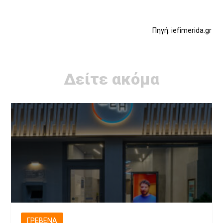
Πηγή: iefimerida.gr
Δείτε ακόμα
ΓΡΕΒΕΝΆ