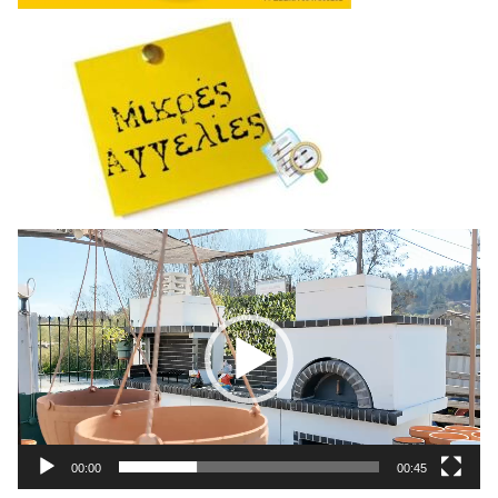
Πρόγραμμα
Αναπαραγωγής
Βίντεο
00:00
00:45