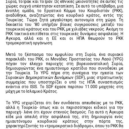
Συρία, το Ιράκ και το Ιράν. Ως εθνικές μειονότητες σε αυτές τις
χώρες συχνά υπέστησαν καταπίεση. Σε αυτό το υπόβαθρο, μια
ένοπλη ομάδα, το Εργατικό Κόμμα του Κουρδιστάν (PKK),
αναδύθηκε, αναζητώντας ένα κουρδικό κράτος, εντός της
Τουρκίας. Τώρα ζητά μεγαλύτερη αυτονομία στη χώρα. Τη
δεκαετία του ’80 υπήρξαν βίαιες συγκρούσεις μεταξύ του
τουρκικού κράτους και του PKK, με χιλιάδες νεκρούς. Ακόμη το
PKK τακτικά επιτίθεται στις τουρκικές δυνάμεις ασφαλείας. Η
Αγκυρα, αλλά και η ΕΕ και οι ΗΠΑ θεωρούν το PKK
τρομοκρατική οργάνωση.
Μετά το ξέσπασμα του εμφυλίου στη Συρία, ένα συριακό
παρακλάδι του PKK, οι Μονάδες Προστασίας του Λαού (YPG)
πήγαν τον έλεγχο περιοχής στη βορειοανατολική Συρία,
δημιουργώντας ένα ημιαυτόνομο κρατίδιο που συνοδεύει με
την Τουρκία. Το YPG πήρε στη συνέχεια την ηγεσία των
Συριακών Δημοκρατικών Δυνάμεων (SDF), μιας στρατιωτικής
συμμαχίας που υποστηρίζει ο υπό τις ΗΠΑ συνασπισμός
ενάντια στο ISIS. Το SDF έχασε περίπου 11.000 μαχητές στη
μάχη με το Ισλαμικό Κράτος.
Το YPG ισχυρίζεται ότι δεν συνδέεται απευθείας με το PKK,
αλλά η Τουρκία- όπως και οι περισσότεροι ειδικοί για την
περιοχή- λένε ότι έχουν στενούς δεσμούς. Για αυτό η Αγκυρα
είδε μια απειλή στην ασφάλειά της, στη δημιουργία ενός
ημιαυτόνομου κουρδικού κράτους στην πόρτα της,
χαρακτηρίζοντάς το «τρομοκρατικό διάδρομο», όπου το PKK θα