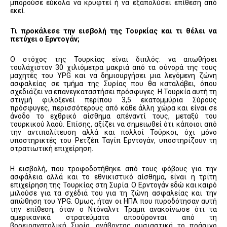
μπορούσε εύκολα να κρυφτεί ή να εξαπολύσει επίθεση από
εκεί.
Τι προκάλεσε την εισβολή της Τουρκίας και τι θέλει να
πετύχει ο Ερντογάν;
Ο στόχος της Τουρκίας είναι διπλός: να απωθήσει
τουλάχιστον 30 χιλιόμετρα μακριά από τα σύνορά της τους
μαχητές του YPG και να δημιουργήσει μια λεγόμενη ζώνη
ασφαλείας σε τμήμα της Συρίας που θα καταλάβει, όπου
σχεδιάζει να επανεγκαταστήσει πρόσφυγες. Η Τουρκία αυτή τη
στιγμή φιλοξενεί περίπου 3,5 εκατομμύρια Σύρους
πρόσφυγες, περισσότερους από κάθε άλλη χώρα και είναι σε
άνοδο το εχθρικό αίσθημα απέναντί τους, μεταξύ του
τουρκικού λαού. Επίσης, αξίζει να σημειωθεί ότι κάποιοι από
την αντιπολίτευση αλλά και πολλοί Τούρκοι, όχι μόνο
υποστηρικτές του Ρετζέπ Ταγίπ Ερντογάν, υποστηρίζουν τη
στρατιωτική επιχείρηση.
Η εισβολή, που τροφοδοτήθηκε από τους φόβους για την
ασφάλεια αλλά και το εθνικιστικό αίσθημα, είναι η τρίτη
επιχείρηση της Τουρκίας στη Συρία. Ο Ερντογάν εδώ και καιρό
μιλούσε για τα σχέδιά του για τη ζώνη ασφαλείας και την
απώθηση του YPG. Ομως, ήταν οι ΗΠΑ που πυροδότησαν αυτή
την επίθεση, όταν ο Ντόναλντ Τραμπ ανακοίνωσε ότι τα
αμερικανικά στρατεύματα αποσύρονται από τη
βορειοανατολική Συρία, ανάβοντας ουσιαστικά το πράσινο