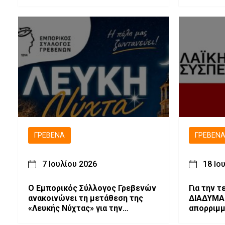
μνήμη του Νεομάρτυρα Αγίου
Σεργίου
Γεωργίου
ΓΡΕΒΕΝΆ
ΓΡΕΒΕΝ
7 Ιουλίου 2026
18 Ιο
Ο Εμπορικός Σύλλογος Γρεβενών
Για την 
ανακοινώνει τη μετάθεση της
ΔΙΑΔΥΜΑ 
«Λευκής Νύχτας» για την
απορριμ
Παρασκευή 10 Ιουλίου