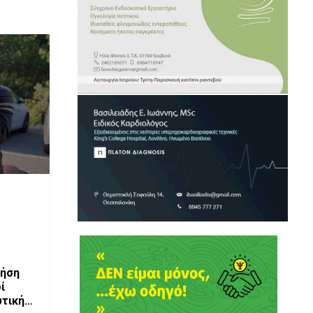
ρήση
ί
υτικής