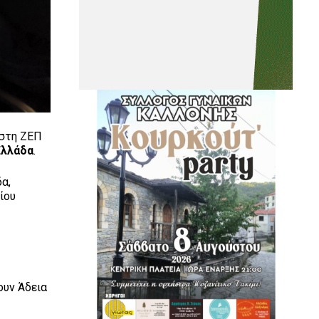
 στη ΖΕΠ
Ελλάδα
.
α,
ίου
ουν Άδεια