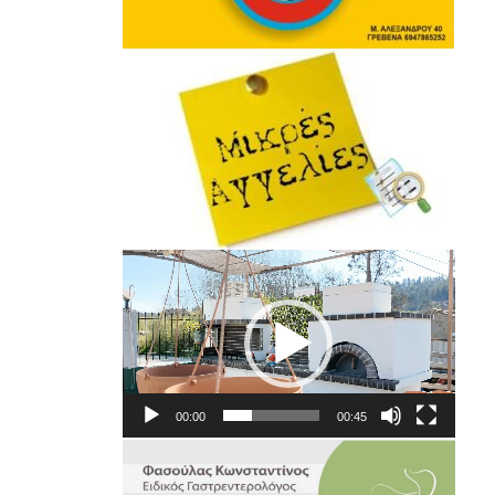
Πρόγραμμα
Αναπαραγωγής
Βίντεο
00:00
00:45