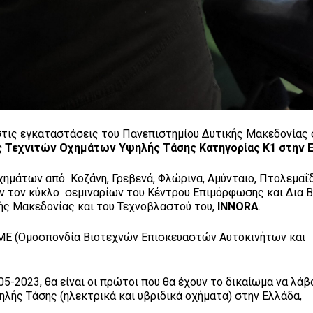
στις εγκαταστάσεις του Πανεπιστημίου Δυτικής Μακεδονίας
ς Τεχνιτών Οχημάτων Υψηλής Τάσης Κατηγορίας Κ1 στην 
οχημάτων από Κοζάνη, Γρεβενά, Φλώρινα, Αμύνταιο, Πτολεμαΐδ
αν τον κύκλο σεμιναρίων του Κέντρου Επιμόρφωσης και Δια Β
ής Μακεδονίας και του Τεχνοβλαστού του,
INNORA
.
ΜΜΕ (Ομοσπονδία Βιοτεχνών Επισκευαστών Αυτοκινήτων και
5-2023, θα είναι οι πρώτοι που θα έχουν το δικαίωμα να λάβ
ής Τάσης (ηλεκτρικά και υβριδικά οχήματα) στην Ελλάδα,