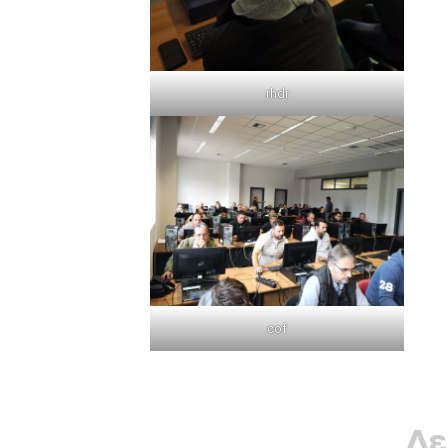
rhdr
cof
Δε