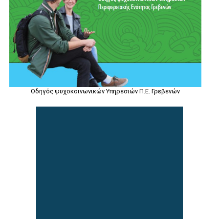
Οδηγός ψυχοκοινωνικών Υπηρεσιών Π.Ε. Γρεβενών