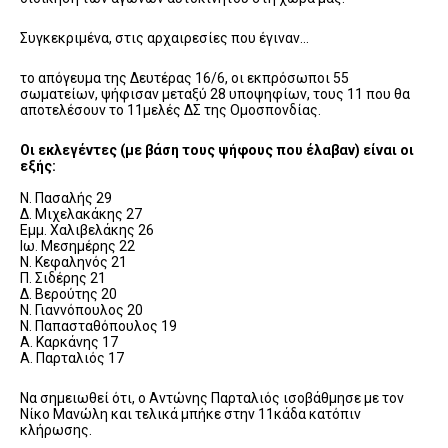
Συγκεκριμένα, στις αρχαιρεσίες που έγιναν…
το απόγευμα της Δευτέρας 16/6, οι εκπρόσωποι 55
σωματείων, ψήφισαν μεταξύ 28 υποψηφίων, τους 11 που θα
αποτελέσουν το 11μελές ΔΣ της Ομοσπονδίας.
Οι εκλεγέντες (με βάση τους ψήφους που έλαβαν) είναι οι
εξής:
Ν. Πασαλής 29
Δ. Μιχελακάκης 27
Εμμ. Χαλιβελάκης 26
Ιω. Μεσημέρης 22
Ν. Κεφαληνός 21
Π. Σιδέρης 21
Δ. Βερούτης 20
Ν. Γιαννόπουλος 20
Ν. Παπασταθόπουλος 19
Α. Καρκάνης 17
Α. Παρταλιός 17
Να σημειωθεί ότι, ο Αντώνης Παρταλιός ισοβάθμησε με τον
Νίκο Μανώλη και τελικά μπήκε στην 11κάδα κατόπιν
κλήρωσης.