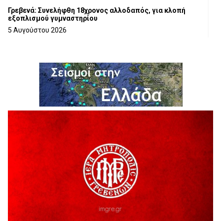
Γρεβενά: Συνελήφθη 18χρονος αλλοδαπός, για κλοπή
εξοπλισμού γυμναστηρίου
5 Αυγούστου 2026
ΑΗ ΛΑΟΣ | 5 Αυγούστου | Υπαίθριο Θέατρο “Καστράκι”,
Γρεβενά
5 Αυγούστου 2026
41η Γιορτή Κρασιού στο Τρίκωμο – «Γιορτή Παράδοσης»
5 Αυγούστου 2026
ΜΟΡΙΟΔΟΤΟΥΜΕΝΑ ΣΕΜΙΝΑΡΙΑ ΑΠΟ ΤΟ ΠΑΝΕΠΙΣΤΗΜΙΟ
ΠΕΙΡΑΙΑ
5 Αυγούστου 2026
ΕΥΧΑΡΙΣΤΙΕΣ Φυσιολατρικού Συλλόγου Γρεβενών
4 Αυγούστου 2026
Έκτακτη χρηματοδότηση 400.000€ για επιπλέον εργασίες
στο Δημοτικό Στάδιο Γρεβενών «Μίλτος Τεντόγλου»
4 Αυγούστου 2026
Τελικά τι είναι πολιτισμός;