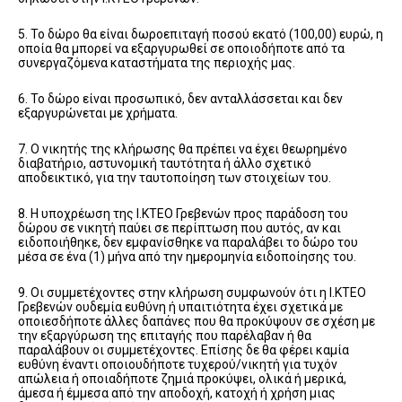
5. Το δώρο θα είναι δωροεπιταγή ποσού εκατό (100,00) ευρώ, η
οποία θα μπορεί να εξαργυρωθεί σε οποιοδήποτε από τα
συνεργαζόμενα καταστήματα της περιοχής μας.
6. Το δώρο είναι προσωπικό, δεν ανταλλάσσεται και δεν
εξαργυρώνεται με χρήματα.
7. Ο νικητής της κλήρωσης θα πρέπει να έχει θεωρημένο
διαβατήριο, αστυνομική ταυτότητα ή άλλο σχετικό
αποδεικτικό, για την ταυτοποίηση των στοιχείων του.
8. Η υποχρέωση της Ι.ΚΤΕΟ Γρεβενών προς παράδοση του
δώρου σε νικητή παύει σε περίπτωση που αυτός, αν και
ειδοποιήθηκε, δεν εμφανίσθηκε να παραλάβει το δώρο του
μέσα σε ένα (1) μήνα από την ημερομηνία ειδοποίησης του.
9. Οι συμμετέχοντες στην κλήρωση συμφωνούν ότι η Ι.ΚΤΕΟ
Γρεβενών ουδεμία ευθύνη ή υπαιτιότητα έχει σχετικά με
οποιεσδήποτε άλλες δαπάνες που θα προκύψουν σε σχέση με
την εξαργύρωση της επιταγής που παρέλαβαν ή θα
παραλάβουν οι συμμετέχοντες. Επίσης δε θα φέρει καμία
ευθύνη έναντι οποιουδήποτε τυχερού/νικητή για τυχόν
απώλεια ή οποιαδήποτε ζημιά προκύψει, ολικά ή μερικά,
άμεσα ή έμμεσα από την αποδοχή, κατοχή ή χρήση μιας