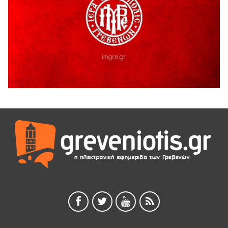
5 Αυγούστου 2026
ΑΗ ΛΑΟΣ | 5 Αυγούστου | Υπαίθριο Θέατρο “Καστράκι”,
Γρεβενά
5 Αυγούστου 2026
41η Γιορτή Κρασιού στο Τρίκωμο – «Γιορτή Παράδοσης»
5 Αυγούστου 2026
ΜΟΡΙΟΔΟΤΟΥΜΕΝΑ ΣΕΜΙΝΑΡΙΑ ΑΠΟ ΤΟ ΠΑΝΕΠΙΣΤΗΜΙΟ
ΠΕΙΡΑΙΑ
5 Αυγούστου 2026
ΕΥΧΑΡΙΣΤΙΕΣ Φυσιολατρικού Συλλόγου Γρεβενών
4 Αυγούστου 2026
Έκτακτη χρηματοδότηση 400.000€ για επιπλέον εργασίες
στο Δημοτικό Στάδιο Γρεβενών «Μίλτος Τεντόγλου»
4 Αυγούστου 2026