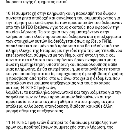
δωροεπιταγής ή τμήματος αυτού.
10. Η συμμετοχή στην κλήρωση και η παραλαβή του δώρου
συνιστά ρητά αποδοχή και συναίνεση του συμμετέχοντος για
την τήρηση και επεξεργασία των προσωπικών του δεδομένων
από την Ι.ΚΤΕΟ Γρεβενών για τους σκοπούς που αφορούν την
οικεία κλήρωση. Τα στοιχεία των συμμετεχόντων στην
κλήρωση αποτελούν προσωπικά δεδομένα και η επεξεργασία
των στοιχείων αυτών θα διεξάγεται όπως ορίζει ο ΓΚΠΔ,
αποκλειστικά και μόνο από πρόσωπα που θα τελούν υπό τον
πλήρη έλεγχο της Εταιρίας με την ιδιότητά της ως Υπευθύνου
επεξεργασίας, σύμφωνα με τον Νόμο, κατ’ εντολή τους και
πάντοτε στο πλαίσιο των παρόντων όρων αναφορικά με τη
σωστή εξυπηρέτηση, υποστήριξη και παρακολούθηση κάθε
μιας κλήρωσης. Δε θα επιτρέπεται η, με οποιονδήποτε τρόπο
και για οποιαδήποτε αιτία, παραχώρηση ή μεταβίβαση ή χρήση
ή πρόσβαση από τρίτο, στα ως άνω στοιχεία ή δεδομένα, που
αποτελούν αντικείμενο επεξεργασίας για τους σκοπούς
αυτούς. Η Ι.ΚΤΕΟ Γρεβενών,
λαμβάνει τα κατάλληλα οργανωτικά και τεχνικά μέτρα για την
ασφάλεια των εν λόγω προσωπικών δεδομένων και την
προστασία του από τυχαία ή αθέμιτη καταστροφή, τυχαία
απώλεια, αλλοίωση, απαγόρευση, διάδοση και κάθε άλλη
μορφή αθέμιτης επεξεργασίας.
11. Η Ι.ΚΤΕΟ Γρεβενών διατηρεί το δικαίωμα μεταβολής των
όρων και προϋποθέσεων συμμετοχής στην κλήρωση, της