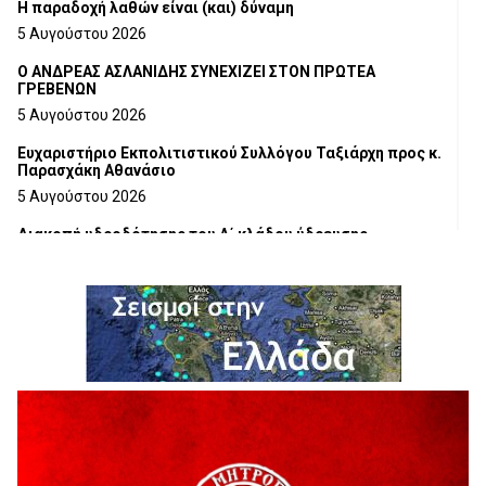
H παραδοχή λαθών είναι (και) δύναμη
5 Αυγούστου 2026
Ο ΑΝΔΡΕΑΣ ΑΣΛΑΝΙΔΗΣ ΣΥΝΕΧΙΖΕΙ ΣΤΟΝ ΠΡΩΤΕΑ
ΓΡΕΒΕΝΩΝ
5 Αυγούστου 2026
Ευχαριστήριο Εκπολιτιστικού Συλλόγου Ταξιάρχη προς κ.
Παρασχάκη Αθανάσιο
5 Αυγούστου 2026
Διακοπή υδροδότησης του Α΄ κλάδου ύδρευσης
5 Αυγούστου 2026
Η Marseaux στα Γρεβενά για μια μοναδική συναυλία
5 Αυγούστου 2026
Θερινό Σινεμά στο πλαίσιο του «Πολιτιστικού
Καλοκαιριού 2026» με την βραβευμένη ταινία «Μικρές
Ανάσες».
5 Αυγούστου 2026
Γρεβενά: Συνελήφθη 18χρονος αλλοδαπός, για κλοπή
εξοπλισμού γυμναστηρίου