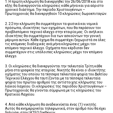
1. Η πρώτη κλήρωση θα διενεργηθεί την 26/06/2018 και στο
εξής θα διενεργούνται κληρώσεις κάθε μήνα και για αόριστο
χρονικό διάστημα. Την περίοδο Χριστουγέννων –
Πρωτοχρονιάς θα διενεργηθούν 10 κληρώσεις δωροεπιταγών.
2. 2.Στην κλήρωση θα συμμετέχουν τα φυσικά και νομικά
πρόσωπα, ιδιοκτήτες των οχημάτων, που θα περάσουν τον
προβλεπόμενο τεχνικό έλεγχο στην εταιρία μας. Οι ανήλικοι
ιδιοκτήτες θα συμμετέχουν δια των ασκούντων την γονική
μέριμνα αυτών. Κάθε όχημα θα συμμετέχει ξεχωριστά σε όλες
τις επόμενες διαδοχικές ανά μήνα κληρώσεις μέχρι τον
επόμενο τεχνικό έλεγχο. Οχήματα που κέρδισαν δεν
συμμετέχουν στις υπόλοιπες κληρώσεις μέχρι τον επόμενο
έλεγχο.
3. Οι κληρώσεις θα διενεργούνται την τελευταία Τρίτη κάθε
μήνα στα γραφεία της εταιρίας. Νικητής θα είναι ο ιδιοκτήτης
οχήματος του οποίου τα τέσσερα τελευταία ψηφία του Δελτίου
Τεχνικού Ελέγχου θα ταυτίζονται με τα τέσσερα τελευταία
ψηφία του πρώτου αριθμού της αντίστοιχης κλήρωσης του
λαϊκού λαχείου. Οι κληρώσεις της περιόδου Χριστουγέννων –
Πρωτοχρονιάς θα γίνονται σύμφωνα με τις κληρώσεις του
Κρατικού Λαχείου.
4. Από κάθε κλήρωση θα αναδεικνύεται ένας (1) νικητής.
Αυτός θα ενημερώνεται τηλεφωνικά, στον αριθμό που θα έχει
δηλώσει στην Ι.ΚΤΕΟ Γρεβενών.