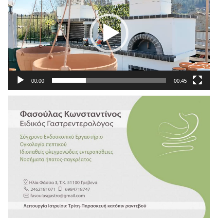
Βίντεο
00:00
00:45