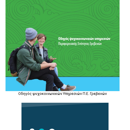
Οδηγός ψυχοκοινωνικών Υπηρεσιών Π.Ε. Γρεβενών