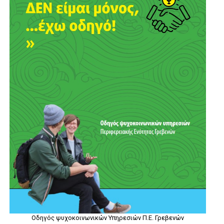
Οδηγός ψυχοκοινωνικών Υπηρεσιών Π.Ε. Γρεβενών