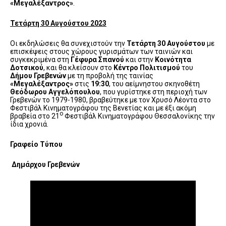
«Μεγαλέξαντρος»
.
Τετάρτη 30 Αυγούστου 2023
Οι εκδηλώσεις θα συνεχιστούν την
Τετάρτη 30 Αυγούστου
με
επισκέψεις στους χώρους γυρισμάτων των ταινιών και
συγκεκριμένα στη
Γέφυρα Σπανού
και στην
Κοινότητα
Δοτσικού
, και θα κλείσουν στο
Κέντρο Πολιτισμού
του
Δήμου Γρεβενών
με τη προβολή της ταινίας
«Μεγαλέξαντρος»
στις
19:30
, του αείμνηστου σκηνοθέτη
Θεόδωρου Αγγελόπουλου
, που γυρίστηκε στη περιοχή των
Γρεβενών το 1979-1980, βραβεύτηκε με τον Χρυσό Λέοντα στο
Φεστιβάλ Κινηματογράφου της Βενετίας και με έξι ακόμη
ο
βραβεία στο 21
Φεστιβάλ Κινηματογράφου Θεσσαλονίκης την
ίδια χρονιά.
Γραφείο Τύπου
Δημάρχου Γρεβενών