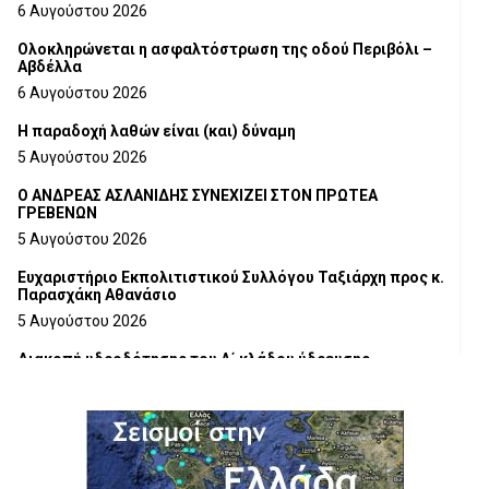
6 Αυγούστου 2026
Ολοκληρώνεται η ασφαλτόστρωση της οδού Περιβόλι –
Αβδέλλα
6 Αυγούστου 2026
H παραδοχή λαθών είναι (και) δύναμη
5 Αυγούστου 2026
Ο ΑΝΔΡΕΑΣ ΑΣΛΑΝΙΔΗΣ ΣΥΝΕΧΙΖΕΙ ΣΤΟΝ ΠΡΩΤΕΑ
ΓΡΕΒΕΝΩΝ
5 Αυγούστου 2026
Ευχαριστήριο Εκπολιτιστικού Συλλόγου Ταξιάρχη προς κ.
Παρασχάκη Αθανάσιο
5 Αυγούστου 2026
Διακοπή υδροδότησης του Α΄ κλάδου ύδρευσης
5 Αυγούστου 2026
Η Marseaux στα Γρεβενά για μια μοναδική συναυλία
5 Αυγούστου 2026
Θερινό Σινεμά στο πλαίσιο του «Πολιτιστικού