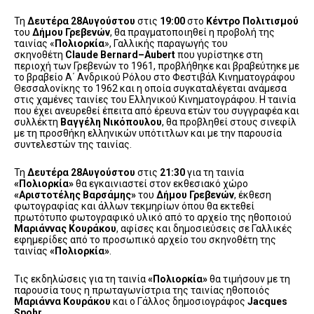
Τη
Δευτέρα 28Αυγούστου
στις
19:00
στο
Κέντρο Πολιτισμού
του
Δήμου Γρεβενών
, θα πραγματοποιηθεί η προβολή της
ταινίας «
Πολιορκία
», Γαλλικής παραγωγής του
σκηνοθέτη
Claude Bernard
–
Aubert
που γυρίστηκε στη
περιοχή των Γρεβενών το 1961, προβλήθηκε και βραβεύτηκε με
το βραβείο Α΄ Ανδρικού Ρόλου στο Φεστιβάλ Κινηματογράφου
Θεσσαλονίκης το 1962 και η οποία συγκαταλέγεται ανάμεσα
στις χαμένες ταινίες του Ελληνικού Κινηματογράφου. Η ταινία
που έχει ανευρεθεί έπειτα από έρευνα ετών του συγγραφέα και
συλλέκτη
Βαγγέλη Νικόπουλου
, θα προβληθεί στους σινεφίλ
με τη προσθήκη ελληνικών υπότιτλων και με την παρουσία
συντελεστών της ταινίας.
Τη
Δευτέρα 28Αυγούστου
στις
21:30
για τη ταινία
«Πολιορκία»
θα εγκαινιαστεί στον εκθεσιακό χώρο
«Αριστοτέλης Βαρσάμης»
του
Δήμου Γρεβενών
, έκθεση
φωτογραφίας και άλλων τεκμηρίων όπου θα εκτεθεί
πρωτότυπο φωτογραφικό υλικό από το αρχείο της ηθοποιού
Μαριάννας Κουράκου
, αφίσες και δημοσιεύσεις σε Γαλλικές
εφημερίδες από το προσωπικό αρχείο του σκηνοθέτη της
ταινίας
«Πολιορκία»
.
Τις εκδηλώσεις για τη ταινία
«Πολιορκία»
θα τιμήσουν με τη
παρουσία τους η πρωταγωνίστρια της ταινίας ηθοποιός
Μαριάννα Κουράκου
και ο Γάλλος δημοσιογράφος
Jacques
Spohr
.