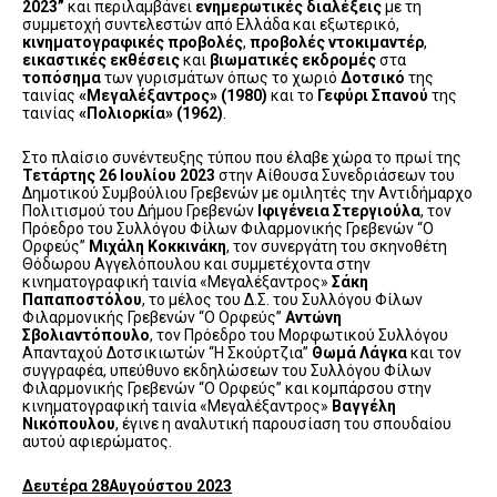
2023”
και περιλαμβάνει
ενημερωτικές διαλέξεις
με τη
συμμετοχή συντελεστών από Ελλάδα και εξωτερικό,
κινηματογραφικές προβολές
,
προβολές ντοκιμαντέρ
,
εικαστικές εκθέσεις
και
βιωματικές εκδρομές
στα
τοπόσημα
των γυρισμάτων όπως το χωριό
Δοτσικό
της
ταινίας
«Μεγαλέξαντρος» (1980)
και το
Γεφύρι Σπανού
της
ταινίας
«Πολιορκία» (1962)
.
Στο πλαίσιο συνέντευξης τύπου που έλαβε χώρα το πρωί της
Τετάρτης 26 Ιουλίου 2023
στην Αίθουσα Συνεδριάσεων του
Δημοτικού Συμβούλιου Γρεβενών με ομιλητές την Αντιδήμαρχο
Πολιτισμού του Δήμου Γρεβενών
Ιφιγένεια Στεργιούλα
, τον
Πρόεδρο του Συλλόγου Φίλων Φιλαρμονικής Γρεβενών “O
Ορφεύς”
Μιχάλη Κοκκινάκη
, τον συνεργάτη του σκηνοθέτη
Θόδωρου Αγγελόπουλου και συμμετέχοντα στην
κινηματογραφική ταινία «Μεγαλέξαντρος»
Σάκη
Παπαποστόλου
, το μέλος του Δ.Σ. του Συλλόγου Φίλων
Φιλαρμονικής Γρεβενών “Ο Ορφεύς”
Αντώνη
Σβολιαντόπουλο
, τον Πρόεδρο του Μορφωτικού Συλλόγου
Απανταχού Δοτσικιωτών “Η Σκούρτζια”
Θωμά Λάγκα
και τον
συγγραφέα, υπεύθυνο εκδηλώσεων του Συλλόγου Φίλων
Φιλαρμονικής Γρεβενών “Ο Ορφεύς” και κομπάρσου στην
κινηματογραφική ταινία «Μεγαλέξαντρος»
Βαγγέλη
Νικόπουλου
, έγινε η αναλυτική παρουσίαση του σπουδαίου
αυτού αφιερώματος.
Δευτέρα 28Αυγούστου 2023