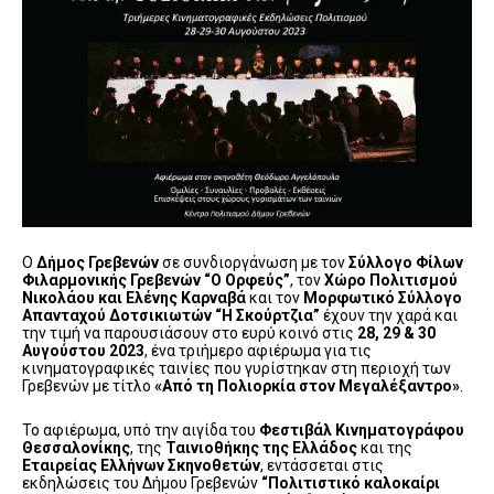
O
Δήμος Γρεβενών
σε συνδιοργάνωση με τον
Σύλλογο Φίλων
Φιλαρμονικής Γρεβενών “Ο Ορφεύς”
, τον
Χώρο Πολιτισμού
Νικολάου και Ελένης Καρναβά
και τον
Μορφωτικό Σύλλογο
Απανταχού Δοτσικιωτών “Η Σκούρτζια”
έχουν την χαρά και
την τιμή να παρουσιάσουν στο ευρύ κοινό στις
28, 29 & 30
Αυγούστου 2023
, ένα τριήμερο αφιέρωμα για τις
κινηματογραφικές ταινίες που γυρίστηκαν στη περιοχή των
Γρεβενών με τίτλο
«Από τη Πολιορκία στον Μεγαλέξαντρο»
.
Το αφιέρωμα, υπό την αιγίδα του
Φεστιβάλ Κινηματογράφου
Θεσσαλονίκης
, της
Ταινιοθήκης της Ελλάδος
και της
Εταιρείας Ελλήνων Σκηνοθετών
, εντάσσεται στις
εκδηλώσεις του Δήμου Γρεβενών
“Πολιτιστικό καλοκαίρι