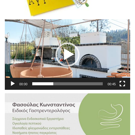
Πρόγραμμα
Αναπαραγωγής
Βίντεο
00:00
00:45