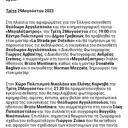
Τρίτη
29Αυγούστου 2023
Στο πλαίσιο του αφιερώματος για τον Έλληνα σκηνοθέτη
Θεόδωρο Αγγελόπουλο
και την κινηματογραφική ταινία
«Μεγαλέξαντρος»
, την
Τρίτη 29Αυγούστου
στις
19:00
στο
Κέντρο Πολιτισμού
του
Δήμου Γρεβενών
, θα προβληθεί το
ντοκιμαντέρ
«
L
a Strada
p
er Dotsiko»
και θα τιμήσουν με τη
παρουσία τους τις εκδηλώσεις, η οικογένεια του σκηνοθέτη
Θεόδωρου Αγγελόπουλου
, ο Διευθυντής Φωτογραφίας
Γιώργος Αρβανίτης
, ο Διευθυντής Φωτογραφίας
Ανδρέας
Σινάνος
, ο συμμετέχων στη ταινία
«Μεγαλέξαντρος»
Ιταλός
Ηθοποιός
Bri
z
io Montinaro
, καθώς και η μοντέρ
Donatella
Baglivo
και ο σκηνοθέτης
Norman
Mozzato
, δημιουργοί του
ντοκιμαντέρ.
Στον
Χώρο Πολιτισμού Νικολάου και Ελένης Καρναβά
την
Τρίτη
29Αυγούστου
στις
21:30
θα πραγματοποιηθούν τα
εγκαίνια έκθεσης που θα περιλαμβάνει φωτογραφίες,
εφημερίδες, αφίσες, έντυπα, φέιγ-βολάν από τα προσωπικά
αρχεία της οικογένειας του
Θεόδωρου Αγγελόπουλου
, του
ηθοποιού
Brizio
Montinaro
, του συμμετέχοντα στη ταινία
Σάκη
Παπαποστόλου
και του συλλέκτη και συγγραφέα
Βαγγέλη
Νικόπουλου
. Επιπλέον, σημαντικά θεωρούνται τα ζωγραφικά
σχέδια του ενδυματολόγου
Γιώργου Ζιάκα
που θα εκτεθούν
και αφορούν τον σχεδιασμό των κουστουμιών για την ταινία