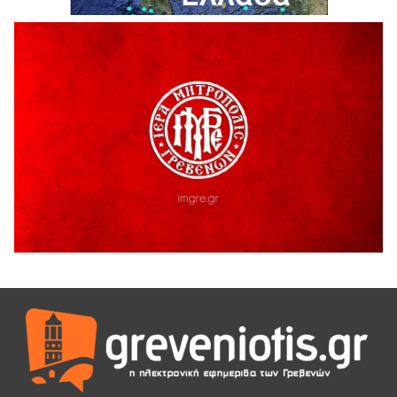
Καλοκαιριού 2026» με την βραβευμένη ταινία «Μικρές
Ανάσες».
5 Αυγούστου 2026
Γρεβενά: Συνελήφθη 18χρονος αλλοδαπός, για κλοπή
εξοπλισμού γυμναστηρίου
5 Αυγούστου 2026
ΑΗ ΛΑΟΣ | 5 Αυγούστου | Υπαίθριο Θέατρο “Καστράκι”,
Γρεβενά
5 Αυγούστου 2026
41η Γιορτή Κρασιού στο Τρίκωμο – «Γιορτή Παράδοσης»
5 Αυγούστου 2026
ΜΟΡΙΟΔΟΤΟΥΜΕΝΑ ΣΕΜΙΝΑΡΙΑ ΑΠΟ ΤΟ ΠΑΝΕΠΙΣΤΗΜΙΟ
ΠΕΙΡΑΙΑ
5 Αυγούστου 2026
ΕΥΧΑΡΙΣΤΙΕΣ Φυσιολατρικού Συλλόγου Γρεβενών
4 Αυγούστου 2026
Έκτακτη χρηματοδότηση 400.000€ για επιπλέον εργασίες