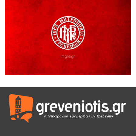
Ευχαριστήριο Εκπολιτιστικού Συλλόγου Ταξιάρχη προς κ.
Παρασχάκη Αθανάσιο
5 Αυγούστου 2026
Διακοπή υδροδότησης του Α΄ κλάδου ύδρευσης
5 Αυγούστου 2026
Η Marseaux στα Γρεβενά για μια μοναδική συναυλία
5 Αυγούστου 2026
Θερινό Σινεμά στο πλαίσιο του «Πολιτιστικού
Καλοκαιριού 2026» με την βραβευμένη ταινία «Μικρές
Ανάσες».
5 Αυγούστου 2026
Γρεβενά: Συνελήφθη 18χρονος αλλοδαπός, για κλοπή
εξοπλισμού γυμναστηρίου
5 Αυγούστου 2026
ΑΗ ΛΑΟΣ | 5 Αυγούστου | Υπαίθριο Θέατρο “Καστράκι”,
Γρεβενά
5 Αυγούστου 2026
41η Γιορτή Κρασιού στο Τρίκωμο – «Γιορτή Παράδοσης»