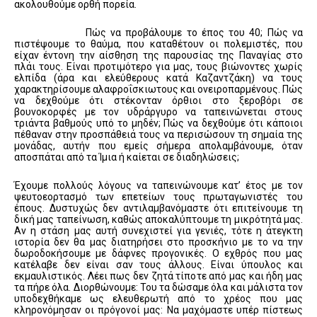
ακολουθούμε ορθή πορεία.
Πώς να προβάλουμε το έπος του 40; Πώς να
πιστέψουμε το θαύμα, που καταθέτουν οι πολεμιστές, που
είχαν έντονη την αίσθηση της παρουσίας της Παναγίας στο
πλάι τους. Είναι προτιμότερο για μας, τους βιώνοντες χωρίς
ελπίδα (άρα και ελεύθερους κατά Καζαντζάκη) να τους
χαρακτηρίσουμε αλαφροΐσκιωτους και ονειροπαρμένους. Πώς
να δεχθούμε ότι στέκονταν όρθιοι στο ξεροβόρι σε
βουνοκορφές με τον υδράργυρο να ταπεινώνεται στους
τριάντα βαθμούς υπό το μηδέν; Πώς να δεχθούμε ότι κάποιοι
πέθαναν στην προσπάθειά τους να περισώσουν τη σημαία της
μονάδας, αυτήν που εμείς σήμερα απολαμβάνουμε, όταν
αποσπάται από τα Ίμια ή καίεται σε διαδηλώσεις;
Έχουμε πολλούς λόγους να ταπεινώνουμε κατ’ έτος με τον
ψευτοεορτασμό των επετείων τους πρωταγωνιστές του
έπους. Δυστυχώς δεν αντιλαμβανόμαστε ότι επιτείνουμε τη
δική μας ταπείνωση, καθώς αποκαλύπτουμε τη μικρότητά μας.
Αν η στάση μας αυτή συνεχιστεί για γενιές, τότε η άτεγκτη
ιστορία δεν θα μας διατηρήσει στο προσκήνιο με το να την
δωροδοκήσουμε με δάφνες προγονικές. Ο εχθρός που μας
κατέλαβε δεν είναι σαν τους άλλους. Είναι ύπουλος και
εκμαυλιστικός. Λέει πως δεν ζητά τίποτε από μας και ήδη μας
τα πήρε όλα. Διορθώνουμε: Του τα δώσαμε όλα και μάλιστα τον
υποδεχθήκαμε ως ελευθερωτή από το χρέος που μας
κληρονόμησαν οι πρόγονοί μας: Να μαχόμαστε υπέρ πίστεως