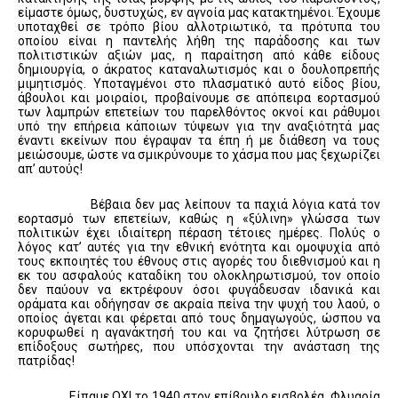
είμαστε όμως, δυστυχώς, εν αγνοία μας κατακτημένοι. Έχουμε
υποταχθεί σε τρόπο βίου αλλοτριωτικό, τα πρότυπα του
οποίου είναι η παντελής λήθη της παράδοσης και των
πολιτιστικών αξιών μας, η παραίτηση από κάθε είδους
δημιουργία, ο άκρατος καταναλωτισμός και ο δουλοπρεπής
μιμητισμός. Υποταγμένοι στο πλασματικό αυτό είδος βίου,
άβουλοι και μοιραίοι, προβαίνουμε σε απόπειρα εορτασμού
των λαμπρών επετείων του παρελθόντος οκνοί και ράθυμοι
υπό την επήρεια κάποιων τύψεων για την αναξιότητά μας
έναντι εκείνων που έγραψαν τα έπη ή με διάθεση να τους
μειώσουμε, ώστε να σμικρύνουμε το χάσμα που μας ξεχωρίζει
απ’ αυτούς!
Βέβαια δεν μας λείπουν τα παχιά λόγια κατά τον
εορτασμό των επετείων, καθώς η «ξύλινη» γλώσσα των
πολιτικών έχει ιδιαίτερη πέραση τέτοιες ημέρες. Πολύς ο
λόγος κατ’ αυτές για την εθνική ενότητα και ομοψυχία από
τους εκποιητές του έθνους στις αγορές του διεθνισμού και η
εκ του ασφαλούς καταδίκη του ολοκληρωτισμού, τον οποίο
δεν παύουν να εκτρέφουν όσοι φυγάδευσαν ιδανικά και
οράματα και οδήγησαν σε ακραία πείνα την ψυχή του λαού, ο
οποίος άγεται και φέρεται από τους δημαγωγούς, ώσπου να
κορυφωθεί η αγανάκτησή του και να ζητήσει λύτρωση σε
επίδοξους σωτήρες, που υπόσχονται την ανάσταση της
πατρίδας!
Είπαμε ΟΧΙ το 1940 στον επίβουλο εισβολέα. Φλυαρία