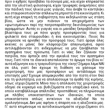
πριν ο εχθρός προσβάλει τα σύνορά μας, και είχαν επηρεαστεί
από την υλιστική φιλοσοφία, είχαν τρυφερές αναμνήσεις από
την παιδική τους ηλικία μιας γιαγιάς, που άναβε το καντηλάκι
και σταυροκοπιούνταν ατέλειωτα μπροστά στα εικονίσματα. Κι
αυτή είχε επαρκή τη σοβαρότητα, που εκδηλωνόταν ως στάση
βίου, ώστε να μην πιάνουν τα επιχειρήματα των
«φωτισμένων» περί της πατροπαράδοτης δεισιδαιμονίας των
αγραμμάτων. Αυτές οι γιαγιές και οι μανάδες ξεπροβόδισαν τα
βλαστάρια τους με πόνο ψυχής προσφέροντάς τους για
φυλακτό ένα σταυρουδάκι ή ένα εικονισματάκι. Ποιος θα
μπορούσε να αρνηθεί την προσφορά τους; Γιατί άραγε όλες
εκείνες οι μάνες δεν κλαψούριζαν απεγνωσμένα, αφού
αντιλαμβάνονταν ότι ενδεχομένως να μην ξανάβλεπαν τα
αγαπημένα τους πρόσωπα; Γιατί οι νέες δεν ζήλευαν την
πατρίδα, που άρπαζε από την αγκαλιά τους τον αγαπημένο
τους; Γιατί τότε τα ιδανικά αποτελούσαν το άρωμα του βίου κι’
αυτά εξύμνησε και η τραγουδίστρια της νίκης! Σήμερα λέμε ΝΑΙ
σε όλα, γιατί δεν έχουμε τη διάθεση να χάσουμε την
χοιροτροφή, που μας προσφέρουν ως αντάλλαγμα της
υποταγής μας! Έχουμε απομακρυνθεί από την πίστη στον Θεό
και τη φιλοπατρία, για να απολαύσουμε τα αγαθά της ειρήνης,
όπως ισχυριζόμαστε. Μόνο που η απόλαυση της χοιροτροφής
οδηγεί σε κορεσμό και βυθιζόμαστε στο υπαρξιακό κενό, το
οποίο καταβάλλουμε απέλπιδες προσπάθειες να πληρώσουμε
με πλήθος υποκαταστάτων των ιδανικών, τα οποία
υποκατάστατα απλώς εντείνουν τα αδιέξοδα! Να το
ομολογήσουμε; Δεν μας αφήνει η έπαρση και η αλαζονεία μας.
Γι’ αυτό επιμένουμε να αυτοδικαιωνόμαστε ισχυριζόμενοι ότι