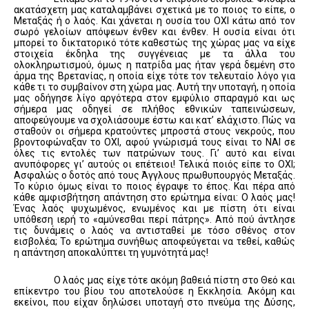
ακατάσχετη μας καταλαμβάνει σχετικά με το ποιος το είπε, ο
Μεταξάς ή ο λαός. Και χάνεται η ουσία του ΟΧΙ κάτω από τον
σωρό γελοίων απόψεων ένθεν και ένθεν. Η ουσία είναι ότι
μπορεί το δικτατορικό τότε καθεστώς της χώρας μας να είχε
στοιχεία έκδηλα της συγγένειας με τα άλλα του
ολοκληρωτισμού, όμως η πατρίδα μας ήταν γερά δεμένη στο
άρμα της Βρετανίας, η οποία είχε τότε τον τελευταίο λόγο για
κάθε τι το συμβαίνον στη χώρα μας. Αυτή την υποταγή, η οποία
μας οδήγησε λίγο αργότερα στον εμφύλιο σπαραγμό και ως
σήμερα μας οδηγεί σε πλήθος εθνικών ταπεινώσεων,
αποφεύγουμε να σχολιάσουμε έστω και κατ’ ελάχιστο. Πώς να
σταθούν οι σήμερα κρατούντες μπροστά στους νεκρούς, που
βροντοφώναξαν το ΟΧΙ, αφού γνώρισμά τους είναι το ΝΑΙ σε
όλες τις εντολές των πατρώνων τους. Γι’ αυτό και είναι
ανυπόφορες γι’ αυτούς οι επέτειοι! Τελικά ποιός είπε το ΟΧΙ;
Ασφαλώς ο δοτός από τους Άγγλους πρωθυπουργός Μεταξάς.
Το κύριο όμως είναι το ποιος έγραψε το έπος. Και πέρα από
κάθε αμφισβήτηση απάντηση στο ερώτημα είναι: Ο λαός μας!
Ένας λαός ψυχωμένος, ενωμένος και με πίστη ότι είναι
υπόθεση ιερή το «αμύνεσθαι περί πάτρης». Από πού άντλησε
τις δυνάμεις ο λαός να αντισταθεί με τόσο σθένος στον
εισβολέα; Το ερώτημα συνήθως αποφεύγεται να τεθεί, καθώς
η απάντηση αποκαλύπτει τη γυμνότητά μας!
Ο λαός μας είχε τότε ακόμη βαθειά πίστη στο Θεό και
επίκεντρο του βίου του αποτελούσε η Εκκλησία. Ακόμη και
εκείνοι, που είχαν δηλώσει υποταγή στο πνεύμα της Δύσης,