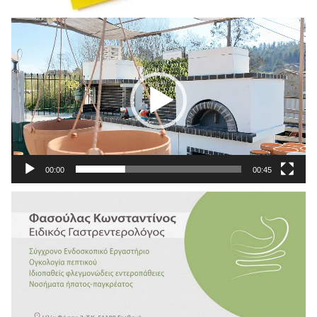
Πρόγραμμα
Αναπαραγωγής
Βίντεο
00:00
00:45