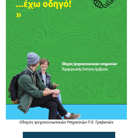
Οδηγός ψυχοκοινωνικών Υπηρεσιών Π.Ε. Γρεβενών