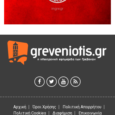
5 Αυγούστου 2026
41η Γιορτή Κρασιού στο Τρίκωμο – «Γιορτή Παράδοσης»
5 Αυγούστου 2026
ΜΟΡΙΟΔΟΤΟΥΜΕΝΑ ΣΕΜΙΝΑΡΙΑ ΑΠΟ ΤΟ ΠΑΝΕΠΙΣΤΗΜΙΟ
ΠΕΙΡΑΙΑ
5 Αυγούστου 2026
ΕΥΧΑΡΙΣΤΙΕΣ Φυσιολατρικού Συλλόγου Γρεβενών
4 Αυγούστου 2026
Έκτακτη χρηματοδότηση 400.000€ για επιπλέον εργασίες
στο Δημοτικό Στάδιο Γρεβενών «Μίλτος Τεντόγλου»
4 Αυγούστου 2026
Αρχική
Όροι Χρήσης
Πολιτική Απορρήτου
Πολιτική Cookies
Διαφήμιση
Επικοινωνία