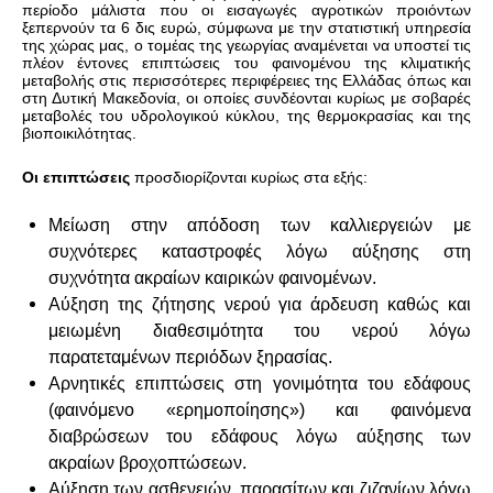
περίοδο μάλιστα που οι εισαγωγές αγροτικών προιόντων
ξεπερνούν τα 6 δις ευρώ, σύμφωνα με την στατιστική υπηρεσία
της χώρας μας,
ο τομέας της γεωργίας αναμένεται να υποστεί τις
πλέον έντονες επιπτώσεις του φαινομένου της κλιματικής
μεταβολής στις περισσότερες περιφέρειες της Ελλάδας όπως και
στη Δυτική Μακεδονία, οι οποίες συνδέονται κυρίως με σοβαρές
μεταβολές του υδρολογικού κύκλου, της θερμοκρασίας και της
βιοποικιλότητας.
Οι επιπτώσεις
προσδιορίζονται κυρίως στα εξής:
Μείωση στην απόδοση των καλλιεργειών με
συχνότερες καταστροφές λόγω αύξησης στη
συχνότητα ακραίων καιρικών φαινομένων.
Αύξηση της ζήτησης νερού για άρδευση καθώς και
μειωμένη διαθεσιμότητα του νερού λόγω
παρατεταμένων περιόδων ξηρασίας.
Αρνητικές επιπτώσεις στη γονιμότητα του εδάφους
(φαινόμενο «ερημοποίησης») και φαινόμενα
διαβρώσεων του εδάφους λόγω αύξησης των
ακραίων βροχοπτώσεων.
Αύξηση των ασθενειών, παρασίτων και ζιζανίων λόγω