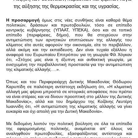
της αύξησης της θερμοκρασίας και της υγρασίας.
Η προσαρμογή
όμως στις νέες συνθήκες είναι καθαρά θέμα
πολιτικών, δράσεων και πρωτοβουλιών, τόσο σε επίπεδο
κεντρικής κυβέρνησης (ΥΠΑΑΤ, ΥΠΕΚΑ), όσο και σε τοπικό
επίπεδο (περιφέρειες, δήμοι), που θα στοχεύουν στην
αντιμετώπιση των αρνητικών επιπτώσεων της αλλαγής του
κλίματος είτε αυτές αφορούν την οικονομία, είτε το περιβάλλον,
αλλά ακόμη και την εκπαίδευση. Δεν είναι τυχαία εξάλλου η
αναφορά του Ευρωπαίου Επιτρόπου για τη γεωργία Φίλ Χόγκαν
ότι, «
Στόχος μας είναι η έξυπνη και ανθεκτική γεωργία, με
ενισχυμένη την περιβαλλοντική προστασία για την αντιμετώπιση
της κλιματικής αλλαγής….».
Όπως και του Περιφερειάρχη Δυτικής Μακεδονίας Θόδωρου
Καρυπίδη σε παλιότερη αντίστοιχη εκδήλωση ότι, «Η κλιματική
αλλαγή μας φέρνει μπροστά σε ιστορικές αποφάσεις που πρέπει
να είναι στέρεες και να δίνουν προοπτική στο μέλλον της Δυτικής
Μακεδονίας», αλλά και του δημάρχου της Κοζάνης Λευτέρη
Ιωαννίδη ότι, «Η αντιμετώπιση της κλιματικής αλλαγής να γίνει
ευκαιρία και όχι απειλή για την Δυτική Μακεδονία».
Με δεδομένη λοιπόν την πολιτική βούληση σε όλα τα επίπεδα
της εφαρμοσμένης πολιτικής, αναμένεται απ’ όλους να
αναληφθούν πρωτοβουλίες, εξασφαλίζοντας αντίστοιχα και