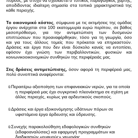
πόρους, με στόχο να σχεδιαστεί ο τοπικός παραγωγικός χάρτης,
αποδίδοντας ιδιαίτερη σηµασία στα τοπικά χαρακτηριστικά της
κάθε περιοχής.
Το οικονομικό κόστος
, σύμφωνα με τις εκτιμήσεις της ομάδας
έργου ανέρχεται στα 100 εκατομμυρία ευρώ περίπου, σε βάθος
μεσοπρόθεσμο, για την αντιμετώπιση των δυσμενών
επιπτώσεων που προαναφέρθηκαν, τόσο για τη γεωργία, όσο
και για τους άλλους τομείς που πρόκειται να επηρεαστούν.
Δράσεις και έργα που δεν είναι δύσκολο κανείς να εντοπίσει,
εφόσον έχει γνώση των περιβαλλοντικών, φυσικών και
κοινωνικοοικονομικών συνθηκών της περιφέρειάς μας.
Στις δράσεις αντιμετώπισης,
όσον αφορά τη περιφέρειά μας,
πολύ συνοπτικά αναφέρονται:
Περαιτέρω αξιοποίηση των επιφανειακών νερών, για τα οποία
ü
η περιφέρειά μας έχει συγκριτικό πλεονέκτημα σε σχέση με
άλλες περιοχές, κυρίως για αρδευτικούς σκοπούς.
Δράσεις και έργα εξοικονόμησης υδάτινων πόρων σε
ü
υφιστάμενα έργα άρδευσης και ύδρευσης.
Συνεχής παρακολούθηση εδαφολογικών συνθηκών
ü
(εδαφοαναλύσεις) και εφαρμογή προγραμμάτων και
διαδικασιών «ευφυούς» γεωργίας.