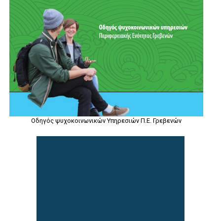
Οδηγός ψυχοκοινωνικών Υπηρεσιών Π.Ε. Γρεβενών