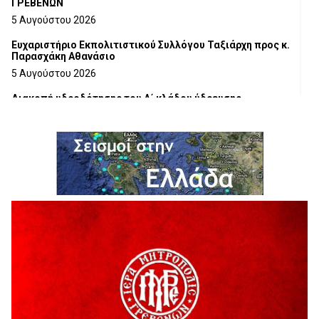
ΓΡΕΒΕΝΩΝ
5 Αυγούστου 2026
Ευχαριστήριο Εκπολιτιστικού Συλλόγου Ταξιάρχη προς κ.
Παρασχάκη Αθανάσιο
5 Αυγούστου 2026
Διακοπή υδροδότησης του Α΄ κλάδου ύδρευσης
5 Αυγούστου 2026
Η Marseaux στα Γρεβενά για μια μοναδική συναυλία
5 Αυγούστου 2026
Θερινό Σινεμά στο πλαίσιο του «Πολιτιστικού
Καλοκαιριού 2026» με την βραβευμένη ταινία «Μικρές
Ανάσες».
5 Αυγούστου 2026
Γρεβενά: Συνελήφθη 18χρονος αλλοδαπός, για κλοπή
εξοπλισμού γυμναστηρίου
5 Αυγούστου 2026
ΑΗ ΛΑΟΣ | 5 Αυγούστου | Υπαίθριο Θέατρο “Καστράκι”,
Γρεβενά