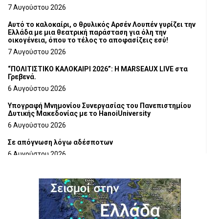
Τμήματος Γρεβενών
7 Αυγούστου 2026
Αυτό το καλοκαίρι, ο θρυλικός Αρσέν Λουπέν γυρίζει την
Ελλάδα με μια θεατρική παράσταση για όλη την
οικογένεια, όπου το τέλος το αποφασίζεις εσύ!
7 Αυγούστου 2026
“ΠΟΛΙΤΙΣΤΙΚΟ ΚΑΛΟΚΑΙΡΙ 2026”: Η MARSEAUX LIVE στα
Γρεβενά.
6 Αυγούστου 2026
Υπογραφή Μνημονίου Συνεργασίας του Πανεπιστημίου
Δυτικής Μακεδονίας με το HanoiUniversity
6 Αυγούστου 2026
Σε απόγνωση λόγω αδέσποτων
6 Αυγούστου 2026
ΔΙΑΚΟΠΗ ΗΛΕΚΤΡΙΚΟΥ ΡΕΥΜΑΤΟΣ
6 Αυγούστου 2026
Ολοκληρώνεται η ασφαλτόστρωση της οδού Περιβόλι –
Αβδέλλα