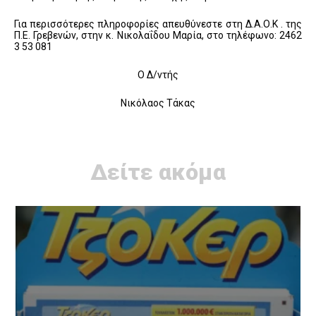
Για περισσότερες πληροφορίες απευθύνεστε στη Δ.Α.Ο.Κ . της
Π.Ε. Γρεβενών, στην κ. Νικολαΐδου Μαρία, στο τηλέφωνο: 2462
3 53 081
Ο Δ/ντής
Νικόλαος Τάκας
Δείτε ακόμα