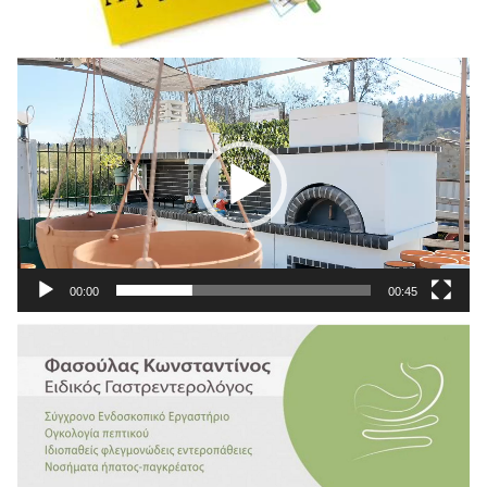
Πρόγραμμα
Αναπαραγωγής
Βίντεο
00:00
00:45