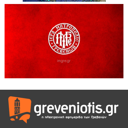
6 Αυγούστου 2026
H παραδοχή λαθών είναι (και) δύναμη
5 Αυγούστου 2026
Ο ΑΝΔΡΕΑΣ ΑΣΛΑΝΙΔΗΣ ΣΥΝΕΧΙΖΕΙ ΣΤΟΝ ΠΡΩΤΕΑ
ΓΡΕΒΕΝΩΝ
5 Αυγούστου 2026
Ευχαριστήριο Εκπολιτιστικού Συλλόγου Ταξιάρχη προς κ.
Παρασχάκη Αθανάσιο
5 Αυγούστου 2026
Διακοπή υδροδότησης του Α΄ κλάδου ύδρευσης
5 Αυγούστου 2026
Η Marseaux στα Γρεβενά για μια μοναδική συναυλία
5 Αυγούστου 2026
Θερινό Σινεμά στο πλαίσιο του «Πολιτιστικού
Καλοκαιριού 2026» με την βραβευμένη ταινία «Μικρές
Ανάσες».
5 Αυγούστου 2026