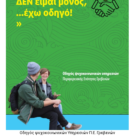
Οδηγός ψυχοκοινωνικών Υπηρεσιών Π.Ε. Γρεβενών