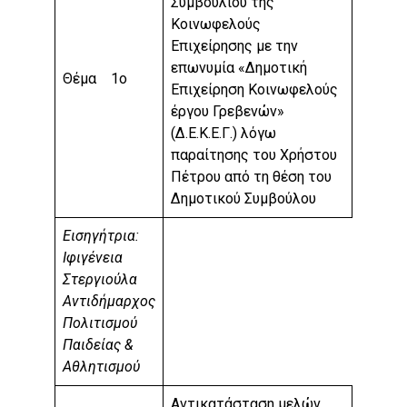
Συμβουλίου της
Κοινωφελούς
Επιχείρησης με την
επωνυμία «Δημοτική
Θέμα 1ο
Επιχείρηση Κοινωφελούς
έργου Γρεβενών»
(Δ.Ε.Κ.Ε.Γ.) λόγω
παραίτησης του Χρήστου
Πέτρου από τη θέση του
Δημοτικού Συμβούλου
Εισηγήτρια:
Ιφιγένεια
Στεργιούλα
Αντιδήμαρχος
Πολιτισμού
Παιδείας &
Αθλητισμού
Αντικατάσταση μελών