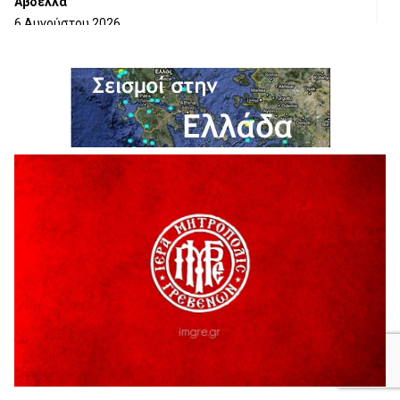
Αβδέλλα
6 Αυγούστου 2026
H παραδοχή λαθών είναι (και) δύναμη
5 Αυγούστου 2026
Ο ΑΝΔΡΕΑΣ ΑΣΛΑΝΙΔΗΣ ΣΥΝΕΧΙΖΕΙ ΣΤΟΝ ΠΡΩΤΕΑ
ΓΡΕΒΕΝΩΝ
5 Αυγούστου 2026
Ευχαριστήριο Εκπολιτιστικού Συλλόγου Ταξιάρχη προς κ.
Παρασχάκη Αθανάσιο
5 Αυγούστου 2026
Διακοπή υδροδότησης του Α΄ κλάδου ύδρευσης
5 Αυγούστου 2026
Η Marseaux στα Γρεβενά για μια μοναδική συναυλία
5 Αυγούστου 2026
Θερινό Σινεμά στο πλαίσιο του «Πολιτιστικού
Καλοκαιριού 2026» με την βραβευμένη ταινία «Μικρές
Ανάσες».
5 Αυγούστου 2026