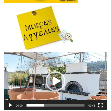
Πρόγραμμα
Αναπαραγωγής
Βίντεο
00:00
00:45