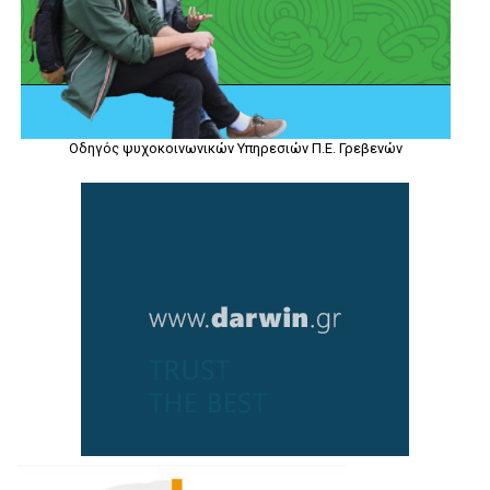
Οδηγός ψυχοκοινωνικών Υπηρεσιών Π.Ε. Γρεβενών