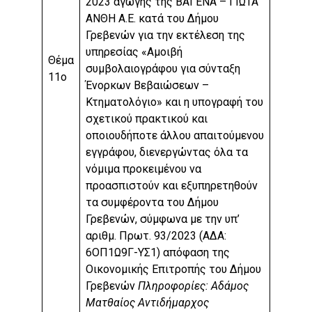
2023 αγωγής της ΒΑΓΕΝΑ – ΓΙΩΤΑ
ΑΝΘΗ Α.Ε. κατά του Δήμου
Γρεβενών για την εκτέλεση της
υπηρεσίας «Αμοιβή
Θέμα
συμβολαιογράφου για σύνταξη
11ο
Ένορκων Βεβαιώσεων –
Κτηματολόγιο» και η υπογραφή του
σχετικού πρακτικού και
οποιουδήποτε άλλου απαιτούμενου
εγγράφου, διενεργώντας όλα τα
νόμιμα προκειμένου να
προασπιστούν και εξυπηρετηθούν
τα συμφέροντα του Δήμου
Γρεβενών, σύμφωνα με την υπ’
αριθμ. Πρωτ. 93/2023 (ΑΔΑ:
6ΟΠ1Ω9Γ-ΥΣ1) απόφαση της
Οικονομικής Επιτροπής του Δήμου
Γρεβενών
Πληροφορίες: Αδάμος
Ματθαίος Αντιδήμαρχος